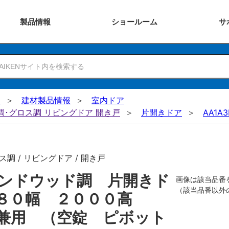
製品
情報
ショー
ルーム
サ
N
建材製品情報
室内ドア
ー調･グロス調 リビングドア 開き戸
片開きドア
AA1A3
調 / リビングドア / 開き戸
ンドウッド調 片開きド
画像は該当品番
（該当品番以外
７８０幅 ２０００高
兼用 （空錠 ピボット