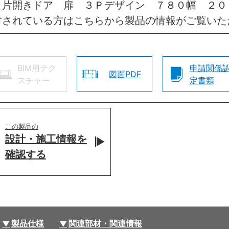
 片開きドア 扉 ３Ｐデザイン ７８０幅 ２
討されている方はこちらから製品の情報がご覧いた
BIM用テク
申請関係
図面PDF
スチャー
定書類
この製品の
設計・施工情報を
確認する
製品仕様
関連部材・関連情報