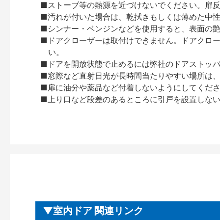
■ストーブ等の熱源を近づけないでください。扉
■汚れが付いた場合は、乾拭きもしくは薄めた中
■シンナー・ベンジンなどを使用すると、表面の
■ドアクローザーは取付けできません。ドアクローザー
い。
■ドアを開放状態で止めるには弊社のドアストッ
■窓際など直射日光が長時間当たりやすい場所は
■扉に油分や薬品など付着しないようにしてくだ
■上り口など段差のあるところに引戸を設置しな
室内ドア 関連リンク