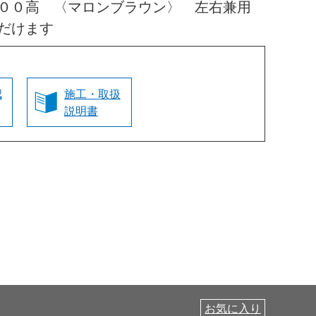
０００高 〈マロンブラウン〉 左右兼用
だけます
認
施工・取扱
説明書
お気に入り