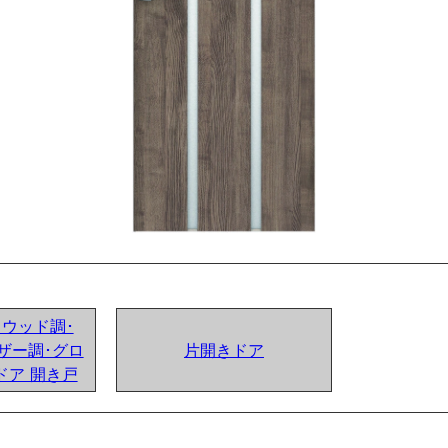
ンドウッド調･
ザー調･グロ
片開きドア
ドア 開き戸