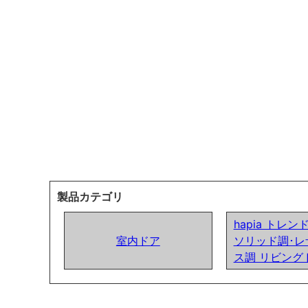
製品カテゴリ
hapia トレ
室内ドア
ソリッド調･レ
ス調 リビング