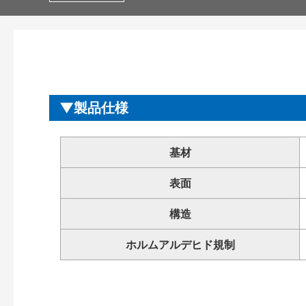
製品仕様
基材
表面
構造
ホルムアルデヒド規制