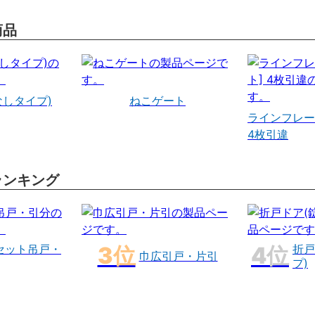
商品
なしタイプ)
ねこゲート
ラインフレー
4枚引違
ランキング
セット吊戸・
折戸
巾広引戸・片引
プ)