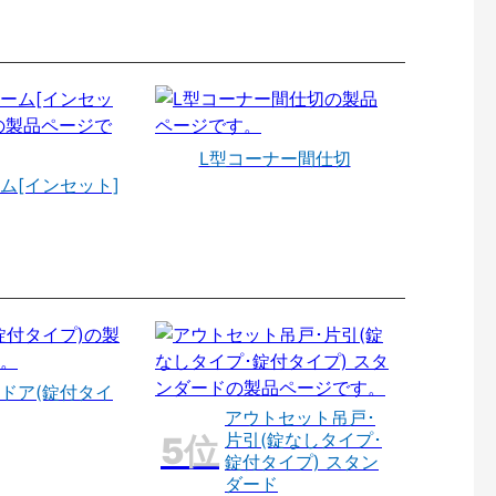
L型コーナー間仕切
ム[インセット]
ドア(錠付タイ
アウトセット吊戸･
片引(錠なしタイプ･
錠付タイプ) スタン
ダード