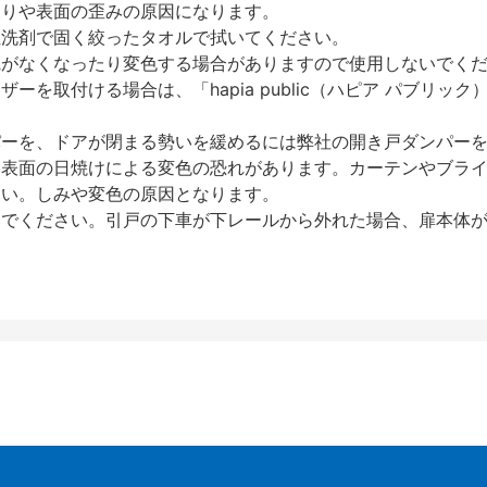
反りや表面の歪みの原因になります。
性洗剤で固く絞ったタオルで拭いてください。
艶がなくなったり変色する場合がありますので使用しないでく
を取付ける場合は、「hapia public（ハピア パブリ
パーを、ドアが閉まる勢いを緩めるには弊社の開き戸ダンパー
、表面の日焼けによる変色の恐れがあります。カーテンやブラ
さい。しみや変色の原因となります。
いでください。引戸の下車が下レールから外れた場合、扉本体