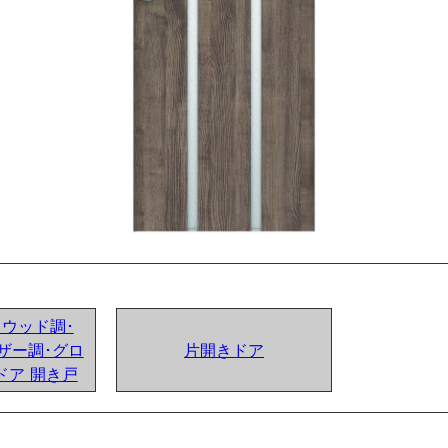
ンドウッド調･
ザー調･グロ
片開きドア
ドア 開き戸