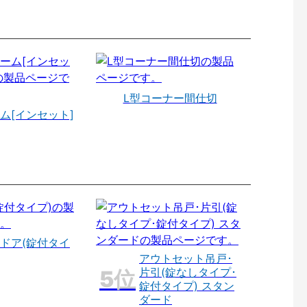
L型コーナー間仕切
ム[インセット]
ドア(錠付タイ
アウトセット吊戸･
片引(錠なしタイプ･
錠付タイプ) スタン
ダード