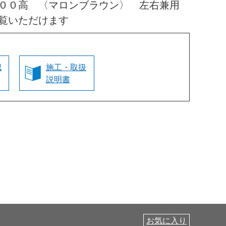
０００高 〈マロンブラウン〉 左右兼用
覧いただけます
認
施工・取扱
説明書
お気に入り