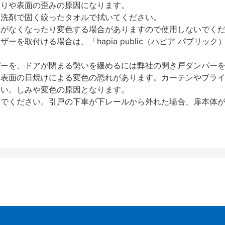
反りや表面の歪みの原因になります。
性洗剤で固く絞ったタオルで拭いてください。
艶がなくなったり変色する場合がありますので使用しないでく
を取付ける場合は、「hapia public（ハピア パブリ
パーを、ドアが閉まる勢いを緩めるには弊社の開き戸ダンパー
、表面の日焼けによる変色の恐れがあります。カーテンやブラ
さい。しみや変色の原因となります。
いでください。引戸の下車が下レールから外れた場合、扉本体