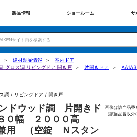
製品
情報
ショー
ルーム
サ
N
建材製品情報
室内ドア
ー調･グロス調 リビングドア 開き戸
片開きドア
AA1A3
調 / リビングドア / 開き戸
ンドウッド調 片開きド
画像は該当品番
（該当品番以外
７８０幅 ２０００高
兼用 （空錠 Ｎスタン