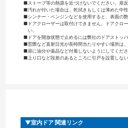
■ストーブ等の熱源を近づけないでください。扉
■汚れが付いた場合は、乾拭きもしくは薄めた中
■シンナー・ベンジンなどを使用すると、表面の
■ドアクローザーは取付けできません。ドアクローザー
い。
■ドアを開放状態で止めるには弊社のドアストッ
■窓際など直射日光が長時間当たりやすい場所は
■扉に油分や薬品など付着しないようにしてくだ
■上り口など段差のあるところに引戸を設置しな
室内ドア 関連リンク