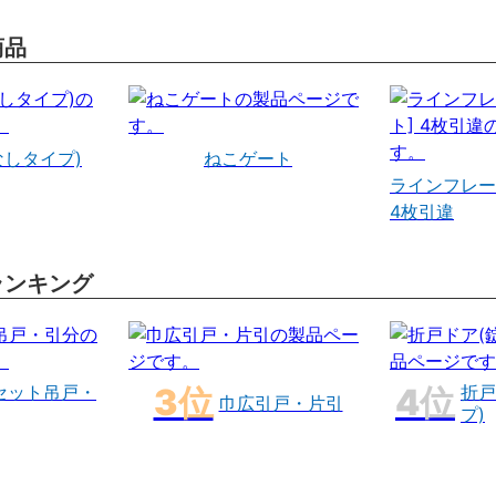
商品
なしタイプ)
ねこゲート
ラインフレー
4枚引違
ランキング
セット吊戸・
折戸
巾広引戸・片引
プ)