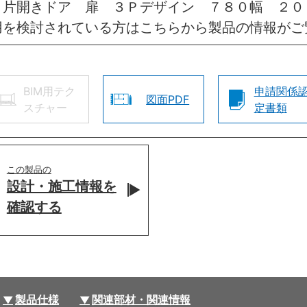
 片開きドア 扉 ３Ｐデザイン ７８０幅 ２
用を検討されている方はこちらから製品の情報がご
BIM用テク
申請関係
図面PDF
スチャー
定書類
この製品の
設計・施工情報を
確認する
製品仕様
関連部材・関連情報