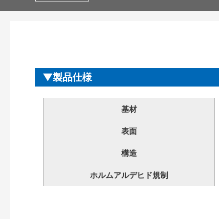
製品仕様
基材
表面
構造
ホルムアルデヒド規制