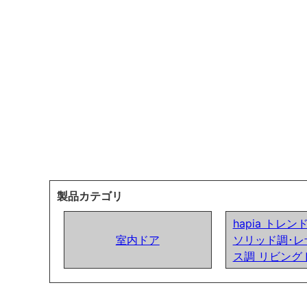
製品カテゴリ
hapia トレ
室内ドア
ソリッド調･レ
ス調 リビング