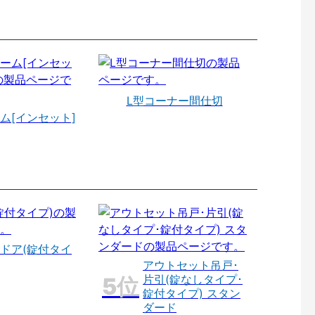
L型コーナー間仕切
ム[インセット]
ドア(錠付タイ
アウトセット吊戸･
片引(錠なしタイプ･
錠付タイプ) スタン
ダード