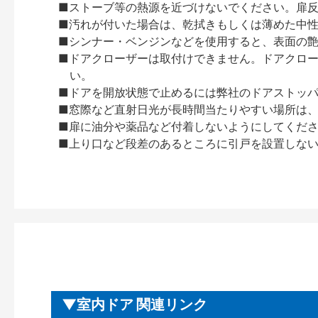
■ストーブ等の熱源を近づけないでください。扉
■汚れが付いた場合は、乾拭きもしくは薄めた中
■シンナー・ベンジンなどを使用すると、表面の
■ドアクローザーは取付けできません。ドアクローザー
い。
■ドアを開放状態で止めるには弊社のドアストッ
■窓際など直射日光が長時間当たりやすい場所は
■扉に油分や薬品など付着しないようにしてくだ
■上り口など段差のあるところに引戸を設置しな
室内ドア 関連リンク