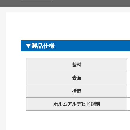
製品仕様
基材
表面
構造
ホルムアルデヒド規制