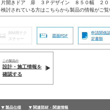
 片開きドア 扉 ３Ｐデザイン ８５０幅 ２０
を検討されている方はこちらから製品の情報がご覧
BIM用テク
申請関係
図面PDF
スチャー
定書類
この製品の
設計・施工情報を
確認する
製品仕様
関連部材・関連情報