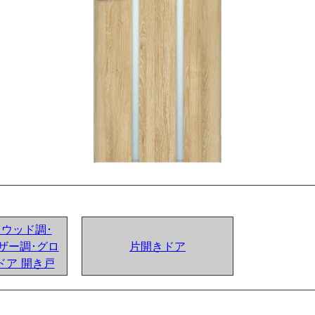
ンドウッド調･
ザー調･グロ
片開きドア
ドア 開き戸