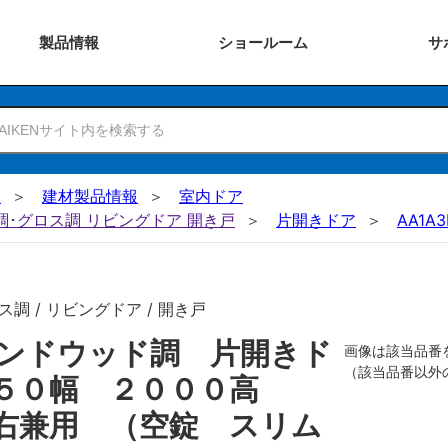
製品
情報
ショー
ルーム
サ
N
建材製品情報
室内ドア
ー調･グロス調 リビングドア 開き戸
片開きドア
AA1A3
調 / リビングドア / 開き戸
ンドウッド調 片開きド
画像は該当品番
（該当品番以外
８５０幅 ２０００高
右兼用 （空錠 スリム