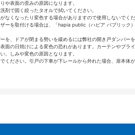
反りや表面の歪みの原因になります。
性洗剤で固く絞ったタオルで拭いてください。
艶がなくなったり変色する場合がありますので使用しないでく
を取付ける場合は、「hapia public（ハピア パブリ
パーを、ドアが閉まる勢いを緩めるには弊社の開き戸ダンパー
、表面の日焼けによる変色の恐れがあります。カーテンやブラ
さい。しみや変色の原因となります。
いでください。引戸の下車が下レールから外れた場合、扉本体