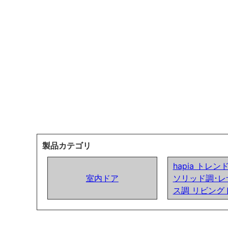
製品カテゴリ
hapia トレ
室内ドア
ソリッド調･レ
ス調 リビング