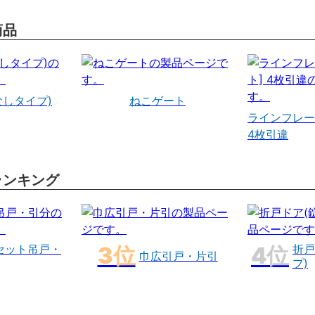
商品
なしタイプ)
ねこゲート
ラインフレー
4枚引違
ランキング
セット吊戸・
折戸
巾広引戸・片引
プ)