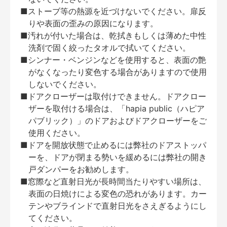
■ストーブ等の熱源を近づけないでください。扉反
りや表面の歪みの原因になります。
■汚れが付いた場合は、乾拭きもしくは薄めた中性
洗剤で固く絞ったタオルで拭いてください。
■シンナー・ベンジンなどを使用すると、表面の艶
がなくなったり変色する場合がありますので使用
しないでください。
■ドアクローザーは取付けできません。ドアクロー
ザーを取付ける場合は、「hapia public（ハピア
パブリック）」のドアおよびドアクローザーをご
使用ください。
■ドアを開放状態で止めるには弊社のドアストッパ
ーを、ドアが閉まる勢いを緩めるには弊社の開き
戸ダンパーをお勧めします。
■窓際など直射日光が長時間当たりやすい場所は、
表面の日焼けによる変色の恐れがあります。カー
テンやブラインドで直射日光をさえぎるようにし
てください。