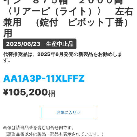
イン ８７５幅 ２０００高
〈リアーピ（ライト）〉 左右
兼用 （錠付 ピボット丁番）
用
2025/06/23　生産中止品
代替推奨品は、2025年6月発売の新製品をお勧めしま
す。
AA1A3P-11XLFFZ
¥105,200
梱
お気に入り
画像は該当品番を含む組合せ例です。
（該当品番以外の製品・部品も表示されています。）