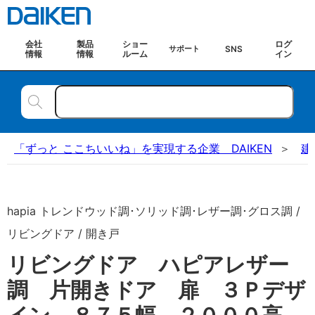
会社
製品
ショー
ログ
SNS
サポート
情報
情報
ルーム
イン
「ずっと ここちいいね」を実現する企業 DAIKEN
建
hapia トレンドウッド調･ソリッド調･レザー調･グロス調 /
リビングドア / 開き戸
リビングドア ハピアレザー
調 片開きドア 扉 ３Ｐデザ