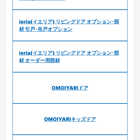
ieria(イエリア) リビングドア オプション･部
材 引戸･吊戸オプション
ieria(イエリア) リビングドア オプション･部
材 オーダー用部材
OMOIYARIドア
OMOIYARIキッズドア