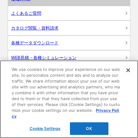
よくあるご質問
カタログ閲覧・資料請求
各種データダウンロード
WEB見積・各種シミュレーション
We use cookies to improve your experience on our web
交換用部品の購入
site, to personalize content and ads and to analyze our
traffic. We share information about your use of our web
修理・点検
site with our advertising and analytics partners, who ma
y combine it with other information that you have provi
ded to them or that they have collected from your use
お問い合わせ
of their services. Please click [Cookie Settings] to custo
mize your cookie settings on our website.
Privacy Poli
ログイン
cy
Cookie Settings
OK
建築・設計関係者様向けサイト