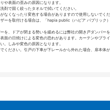
反りや表面の歪みの原因になります。
性洗剤で固く絞ったタオルで拭いてください。
艶がなくなったり変色する場合がありますので使用しないでく
を取付ける場合は、「hapia public（ハピア パブリ
パーを、ドアが閉まる勢いを緩めるには弊社の開き戸ダンパー
、表面の日焼けによる変色の恐れがあります。カーテンやブラ
さい。しみや変色の原因となります。
いでください。引戸の下車が下レールから外れた場合、扉本体