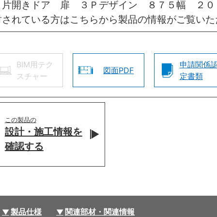
 片開きドア 扉 ３Ｐデザイン ８７５幅 ２
討されている方はこちらから製品の情報がご覧いた
BIM用テク
申請関係
図面PDF
スチャー
定書類
この製品の
設計・施工情報を
確認する
製品仕様
関連部材・関連情報