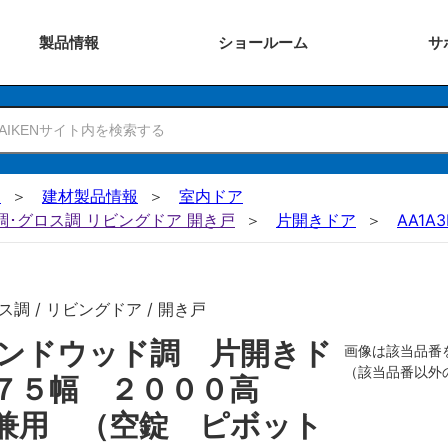
製品
情報
ショー
ルーム
サ
N
建材製品情報
室内ドア
ー調･グロス調 リビングドア 開き戸
片開きドア
AA1A3
調 / リビングドア / 開き戸
ンドウッド調 片開きド
画像は該当品番
（該当品番以外
８７５幅 ２０００高
兼用 （空錠 ピボット