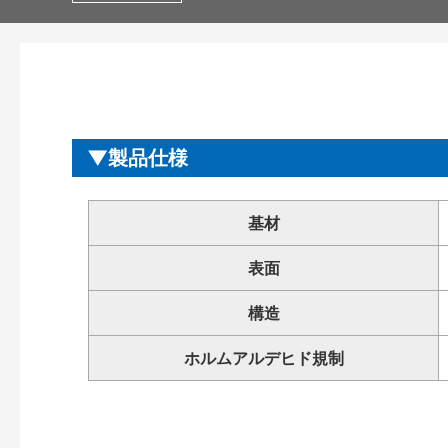
製品仕様
基材
表面
構造
ホルムアルデヒド規制