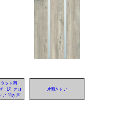
ンドウッド調･
ザー調･グロ
片開きドア
ドア 開き戸