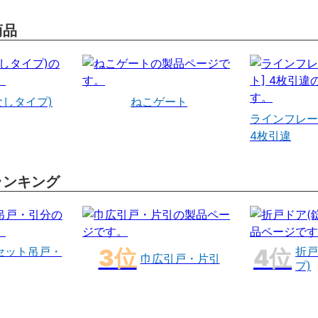
商品
なしタイプ)
ねこゲート
ラインフレー
4枚引違
ランキング
セット吊戸・
折戸
巾広引戸・片引
プ)