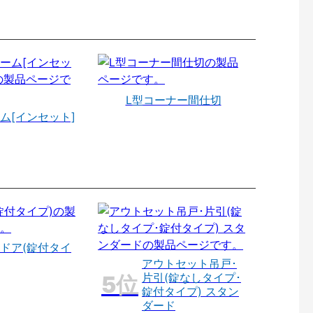
L型コーナー間仕切
ム[インセット]
ドア(錠付タイ
アウトセット吊戸･
片引(錠なしタイプ･
錠付タイプ) スタン
ダード