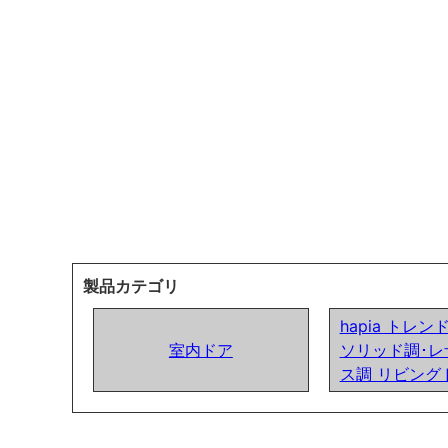
製品カテゴリ
hapia トレ
室内ドア
ソリッド調･レ
ス調 リビング