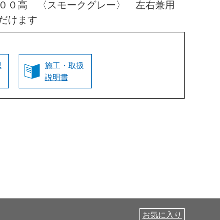
０００高 〈スモークグレー〉 左右兼用
だけます
認
施工・取扱
説明書
お気に入り