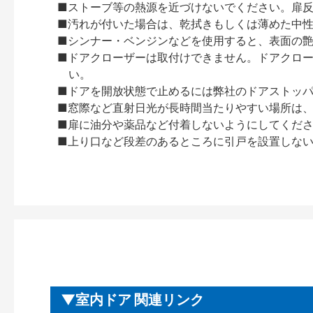
■ストーブ等の熱源を近づけないでください。扉
■汚れが付いた場合は、乾拭きもしくは薄めた中
■シンナー・ベンジンなどを使用すると、表面の
■ドアクローザーは取付けできません。ドアクローザー
い。
■ドアを開放状態で止めるには弊社のドアストッ
■窓際など直射日光が長時間当たりやすい場所は
■扉に油分や薬品など付着しないようにしてくだ
■上り口など段差のあるところに引戸を設置しな
室内ドア 関連リンク