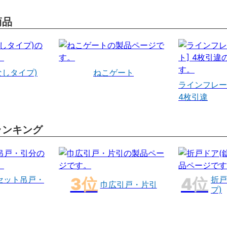
商品
なしタイプ)
ねこゲート
ラインフレー
4枚引違
ランキング
セット吊戸・
折戸
巾広引戸・片引
プ)