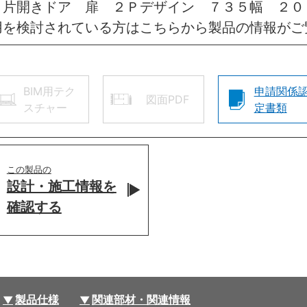
 片開きドア 扉 ２Ｐデザイン ７３５幅 ２
用を検討されている方はこちらから製品の情報がご
BIM用テク
申請関係
図面PDF
スチャー
定書類
この製品の
設計・施工情報を
確認する
製品仕様
関連部材・関連情報