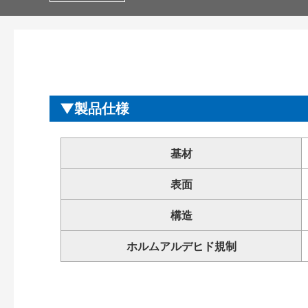
製品仕様
基材
表面
構造
ホルムアルデヒド規制