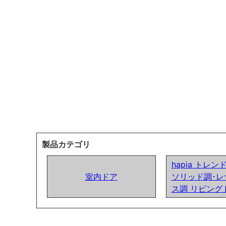
製品カテゴリ
hapia トレ
室内ドア
ソリッド調･レ
ス調 リビング