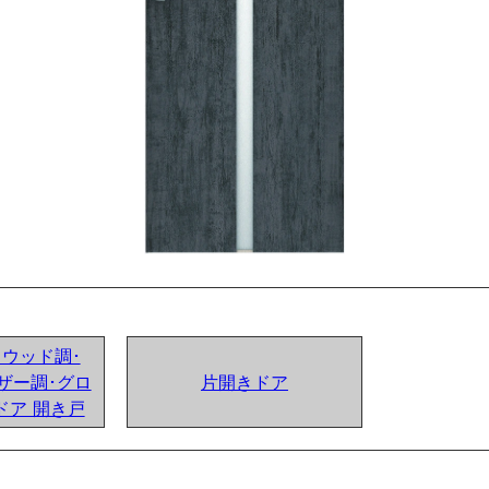
ンドウッド調･
ザー調･グロ
片開きドア
ドア 開き戸