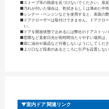
■ストーブ等の熱源を近づけないでください。扉
■汚れが付いた場合は、乾拭きもしくは薄めた中
■シンナー・ベンジンなどを使用すると、表面の
■ドアクローザーは取付けできません。ドアクローザー
い。
■ドアを開放状態で止めるには弊社のドアストッ
■窓際など直射日光が長時間当たりやすい場所は
■扉に油分や薬品など付着しないようにしてくだ
■上り口など段差のあるところに引戸を設置しな
室内ドア 関連リンク