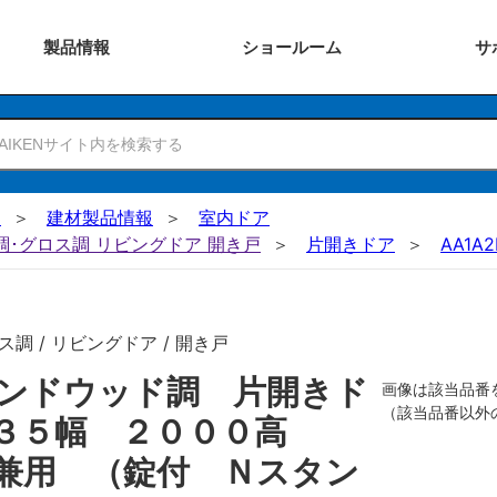
製品
情報
ショー
ルーム
サ
N
建材製品情報
室内ドア
ー調･グロス調 リビングドア 開き戸
片開きドア
AA1A2
調 / リビングドア / 開き戸
ンドウッド調 片開きド
画像は該当品番
（該当品番以外
７３５幅 ２０００高
兼用 （錠付 Ｎスタン