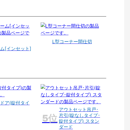
L型コーナー間仕切
ム[インセット]
ドア(錠付タイ
アウトセット吊戸･
片引(錠なしタイプ･
錠付タイプ) スタン
ダード