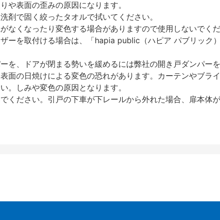
反りや表面の歪みの原因になります。
性洗剤で固く絞ったタオルで拭いてください。
艶がなくなったり変色する場合がありますので使用しないでく
を取付ける場合は、「hapia public（ハピア パブリ
パーを、ドアが閉まる勢いを緩めるには弊社の開き戸ダンパー
、表面の日焼けによる変色の恐れがあります。カーテンやブラ
さい。しみや変色の原因となります。
いでください。引戸の下車が下レールから外れた場合、扉本体