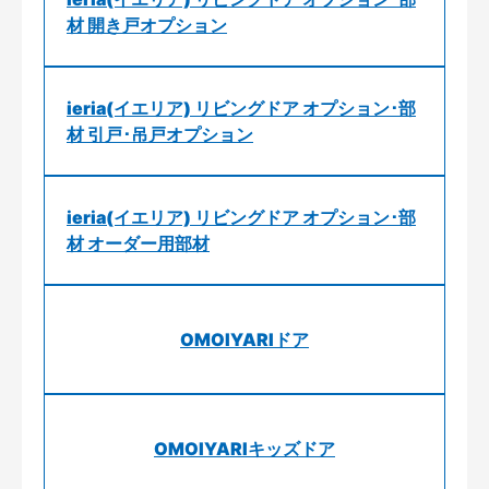
材 開き戸オプション
ieria(イエリア) リビングドア オプション･部
材 引戸･吊戸オプション
ieria(イエリア) リビングドア オプション･部
材 オーダー用部材
OMOIYARIドア
OMOIYARIキッズドア