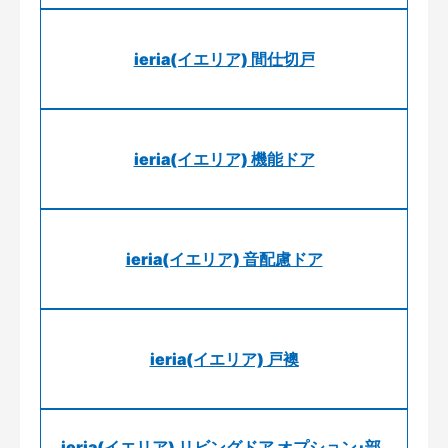
ieria(イエリア) 間仕切戸
ieria(イエリア) 機能ドア
ieria(イエリア) 音配慮ドア
ieria(イエリア) 戸襖
ieria(イエリア) リビングドア オプション･部