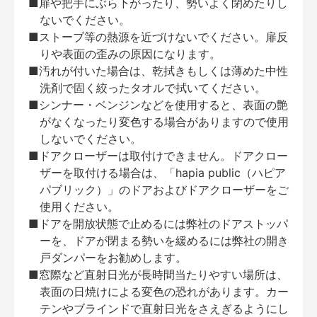
■扉や把手にぶら下がったり、勢いよく閉めたりし
ないでください。
■ストーブ等の熱源を近づけないでください。扉反
りや表面の歪みの原因になります。
■汚れが付いた場合は、乾拭きもしくは薄めた中性
洗剤で固く絞ったタオルで拭いてください。
■シンナー・ベンジンなどを使用すると、表面の艶
がなくなったり変色する場合がありますので使用
しないでください。
■ドアクローザーは取付けできません。ドアクロー
ザーを取付ける場合は、「hapia public（ハピア
パブリック）」のドアおよびドアクローザーをご
使用ください。
■ドアを開放状態で止めるには弊社のドアストッパ
ーを、ドアが閉まる勢いを緩めるには弊社の開き
戸ダンパーをお勧めします。
■窓際など直射日光が長時間当たりやすい場所は、
表面の日焼けによる変色の恐れがあります。カー
テンやブラインドで直射日光をさえぎるようにし