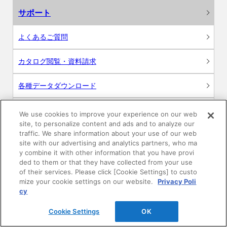
サポート
よくあるご質問
カタログ閲覧・資料請求
各種データダウンロード
WEB見積・各種シミュレーション
We use cookies to improve your experience on our web
site, to personalize content and ads and to analyze our
traffic. We share information about your use of our web
交換用部品の購入
site with our advertising and analytics partners, who ma
y combine it with other information that you have provi
修理・点検
ded to them or that they have collected from your use
of their services. Please click [Cookie Settings] to custo
mize your cookie settings on our website.
Privacy Poli
お問い合わせ
cy
ログイン
Cookie Settings
OK