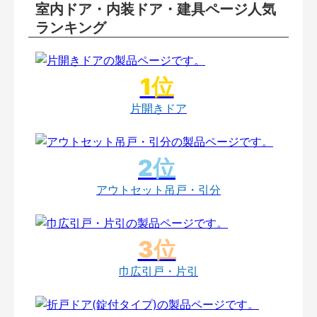
室内ドア・内装ドア・建具ページ人気
ランキング
片開きドア
アウトセット吊戸・引分
巾広引戸・片引