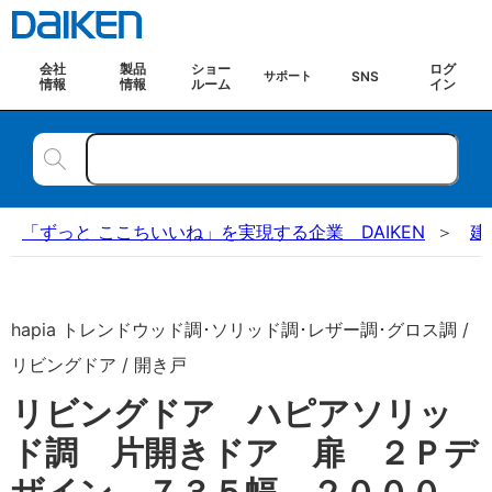
会社
製品
ショー
ログ
SNS
サポート
情報
情報
ルーム
イン
「ずっと ここちいいね」を実現する企業 DAIKEN
建
hapia トレンドウッド調･ソリッド調･レザー調･グロス調 /
リビングドア / 開き戸
リビングドア ハピアソリッ
ド調 片開きドア 扉 ２Ｐデ