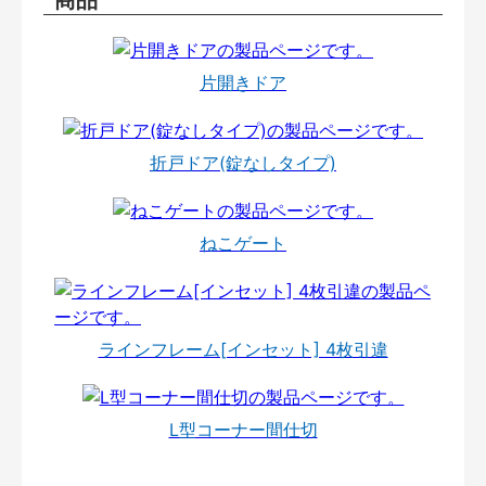
片開きドア
折戸ドア(錠なしタイプ)
ねこゲート
ラインフレーム[インセット] 4枚引違
L型コーナー間仕切