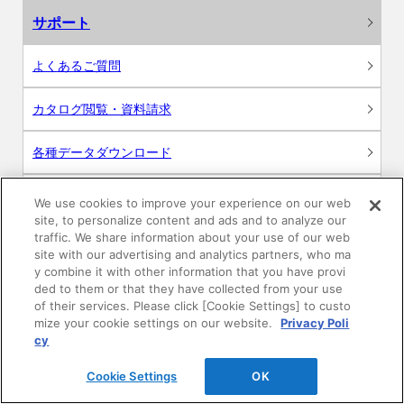
サポート
よくあるご質問
カタログ閲覧・資料請求
各種データダウンロード
WEB見積・各種シミュレーション
We use cookies to improve your experience on our web
site, to personalize content and ads and to analyze our
traffic. We share information about your use of our web
交換用部品の購入
site with our advertising and analytics partners, who ma
y combine it with other information that you have provi
修理・点検
ded to them or that they have collected from your use
of their services. Please click [Cookie Settings] to custo
mize your cookie settings on our website.
Privacy Poli
お問い合わせ
cy
ログイン
Cookie Settings
OK