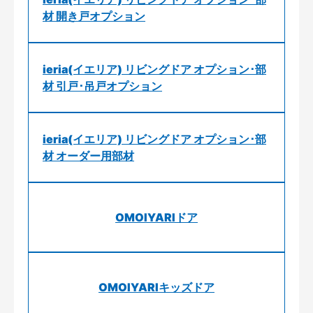
材 開き戸オプション
ieria(イエリア) リビングドア オプション･部
材 引戸･吊戸オプション
ieria(イエリア) リビングドア オプション･部
材 オーダー用部材
OMOIYARIドア
OMOIYARIキッズドア