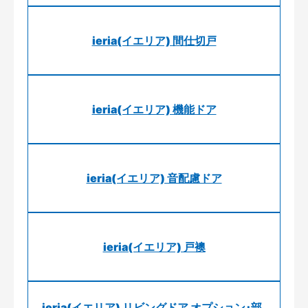
ieria(イエリア) 間仕切戸
ieria(イエリア) 機能ドア
ieria(イエリア) 音配慮ドア
ieria(イエリア) 戸襖
ieria(イエリア) リビングドア オプション･部