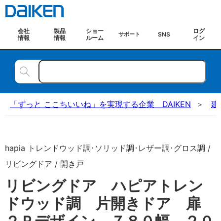
会社
製品
ショー
ログ
SNS
サポート
情報
情報
ルーム
イン
「ずっと ここちいいね」を実現する企業 DAIKEN
建
hapia トレンドウッド調･ソリッド調･レザー調･グロス調 /
リビングドア / 開き戸
リビングドア ハピアトレン
ドウッド調 片開きドア 扉