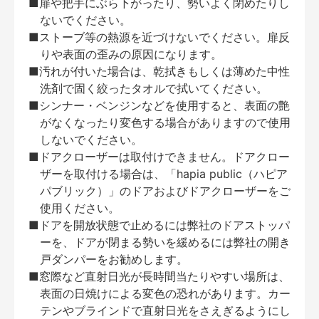
■扉や把手にぶら下がったり、勢いよく閉めたりし
ないでください。
■ストーブ等の熱源を近づけないでください。扉反
りや表面の歪みの原因になります。
■汚れが付いた場合は、乾拭きもしくは薄めた中性
洗剤で固く絞ったタオルで拭いてください。
■シンナー・ベンジンなどを使用すると、表面の艶
がなくなったり変色する場合がありますので使用
しないでください。
■ドアクローザーは取付けできません。ドアクロー
ザーを取付ける場合は、「hapia public（ハピア
パブリック）」のドアおよびドアクローザーをご
使用ください。
■ドアを開放状態で止めるには弊社のドアストッパ
ーを、ドアが閉まる勢いを緩めるには弊社の開き
戸ダンパーをお勧めします。
■窓際など直射日光が長時間当たりやすい場所は、
表面の日焼けによる変色の恐れがあります。カー
テンやブラインドで直射日光をさえぎるようにし