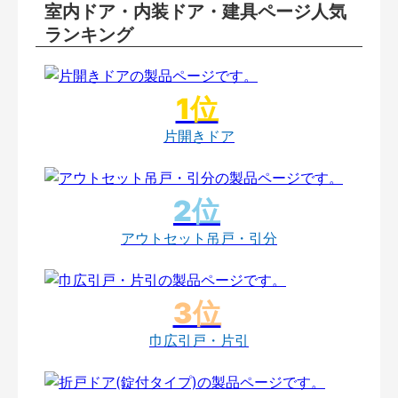
室内ドア・内装ドア・建具ページ人気
ランキング
片開きドア
アウトセット吊戸・引分
巾広引戸・片引