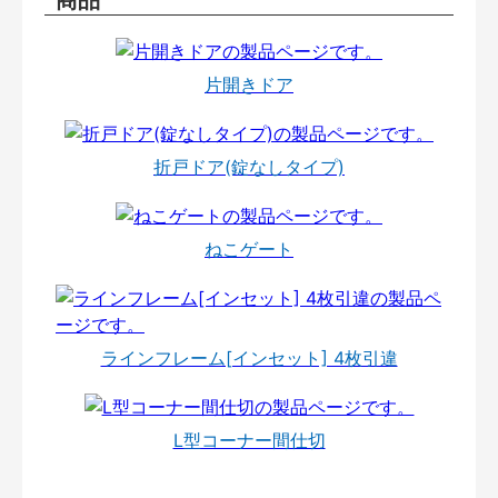
片開きドア
折戸ドア(錠なしタイプ)
ねこゲート
ラインフレーム[インセット] 4枚引違
L型コーナー間仕切