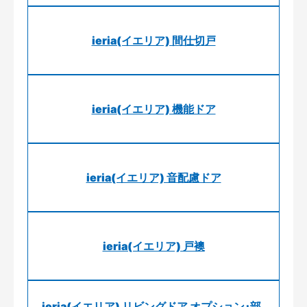
ieria(イエリア) 間仕切戸
ieria(イエリア) 機能ドア
ieria(イエリア) 音配慮ドア
ieria(イエリア) 戸襖
ieria(イエリア) リビングドア オプション･部