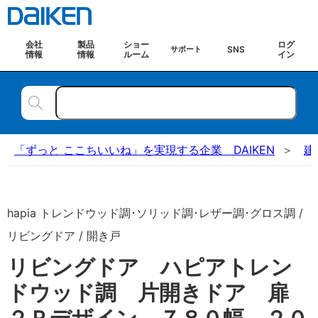
会社
製品
ショー
ログ
SNS
サポート
情報
情報
ルーム
イン
「ずっと ここちいいね」を実現する企業 DAIKEN
建
hapia トレンドウッド調･ソリッド調･レザー調･グロス調 /
リビングドア / 開き戸
リビングドア ハピアトレン
ドウッド調 片開きドア 扉