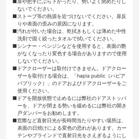
■扉や把手にぶら下がったり、勢いよく閉めたりし
ないでください。
■ストーブ等の熱源を近づけないでください。扉反
りや表面の歪みの原因になります。
■汚れが付いた場合は、乾拭きもしくは薄めた中性
洗剤で固く絞ったタオルで拭いてください。
■シンナー・ベンジンなどを使用すると、表面の艶
がなくなったり変色する場合がありますので使用
しないでください。
■ドアクローザーは取付けできません。ドアクロー
ザーを取付ける場合は、「hapia public（ハピア
パブリック）」のドアおよびドアクローザーをご
使用ください。
■ドアを開放状態で止めるには弊社のドアストッパ
ーを、ドアが閉まる勢いを緩めるには弊社の開き
戸ダンパーをお勧めします。
■窓際など直射日光が長時間当たりやすい場所は、
表面の日焼けによる変色の恐れがあります。カー
テンやブラインドで直射日光をさえぎるようにし