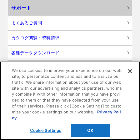
サポート
よくあるご質問
カタログ閲覧・資料請求
各種データダウンロード
WEB見積・各種シミュレーション
We use cookies to improve your experience on our web
site, to personalize content and ads and to analyze our
traffic. We share information about your use of our web
交換用部品の購入
site with our advertising and analytics partners, who ma
y combine it with other information that you have provi
修理・点検
ded to them or that they have collected from your use
of their services. Please click [Cookie Settings] to custo
mize your cookie settings on our website.
Privacy Poli
お問い合わせ
cy
ログイン
Cookie Settings
OK