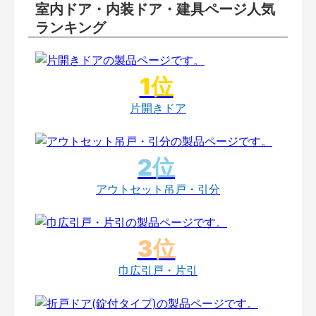
室内ドア・内装ドア・建具ページ人気
ランキング
片開きドア
アウトセット吊戸・引分
巾広引戸・片引