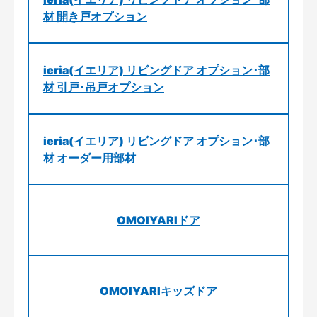
材 開き戸オプション
ieria(イエリア) リビングドア オプション･部
材 引戸･吊戸オプション
ieria(イエリア) リビングドア オプション･部
材 オーダー用部材
OMOIYARIドア
OMOIYARIキッズドア