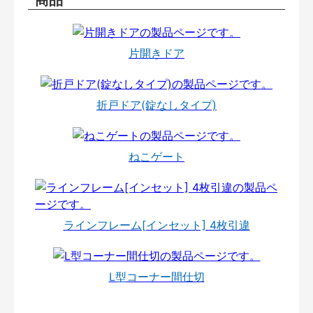
片開きドア
折戸ドア(錠なしタイプ)
ねこゲート
ラインフレーム[インセット] 4枚引違
L型コーナー間仕切