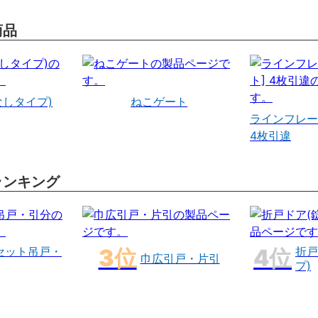
商品
なしタイプ)
ねこゲート
ラインフレー
4枚引違
ランキング
セット吊戸・
折戸
巾広引戸・片引
プ)