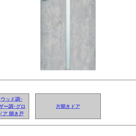
ンドウッド調･
ザー調･グロ
片開きドア
ドア 開き戸