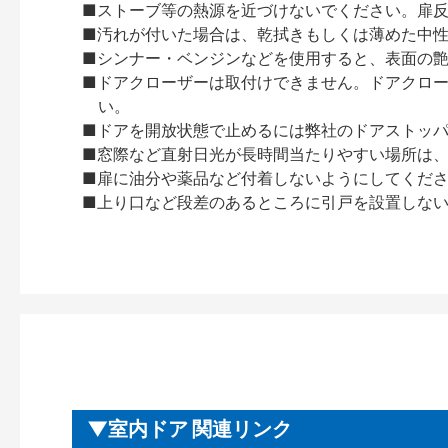
■ストーブ等の熱源を近づけないでください。扉
■汚れが付いた場合は、乾拭きもしくは薄めた中
■シンナー・ベンジンなどを使用すると、表面の
■ドアクローザーは取付けできません。ドアクローザー
い。
■ドアを開放状態で止めるには弊社のドアストッ
■窓際など直射日光が長時間当たりやすい場所は
■扉に油分や薬品など付着しないようにしてくだ
■上り口など段差のあるところに引戸を設置しな
室内ドア 関連リンク