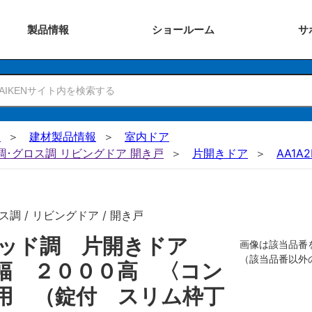
製品
情報
ショー
ルーム
サ
N
建材製品情報
室内ドア
ー調･グロス調 リビングドア 開き戸
片開きドア
AA1A2
調 / リビングドア / 開き戸
リッド調 片開きドア
画像は該当品番
（該当品番以外
幅 ２０００高 〈コン
用 （錠付 スリム枠丁