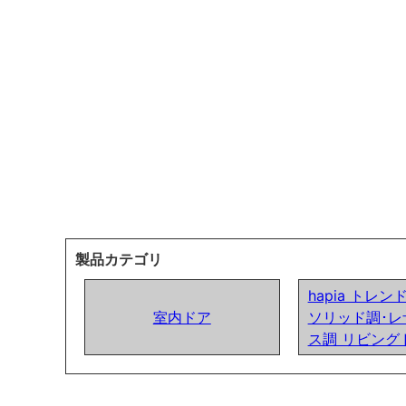
製品カテゴリ
hapia トレ
室内ドア
ソリッド調･レ
ス調 リビング