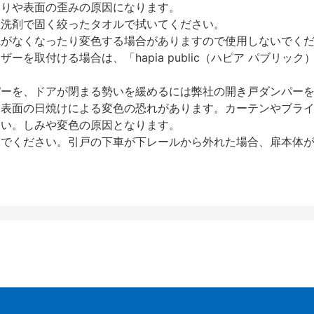
反りや表面の歪みの原因になります。
性洗剤で固く絞ったタオルで拭いてください。
艶がなくなったり変色する場合がありますので使用しないでく
を取付ける場合は、「hapia public（ハピア パブリ
パーを、ドアが閉まる勢いを緩めるには弊社の開き戸ダンパー
、表面の日焼けによる変色の恐れがあります。カーテンやブラ
さい。しみや変色の原因となります。
いでください。引戸の下車が下レールから外れた場合、扉本体