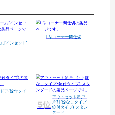
L型コーナー間仕切
ム[インセット]
ドア(錠付タイ
アウトセット吊戸･
片引(錠なしタイプ･
錠付タイプ) スタン
ダード