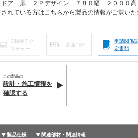
きドア 扉 ２Ｐデザイン ７８０幅 ２０００
討されている方はこちらから製品の情報がご覧いた
BIM用テク
申請関係
図面PDF
スチャー
定書類
この製品の
設計・施工情報を
確認する
製品仕様
関連部材・関連情報