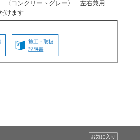
高 〈コンクリートグレー〉 左右兼用
だけます
認
施工・取扱
説明書
お気に入り