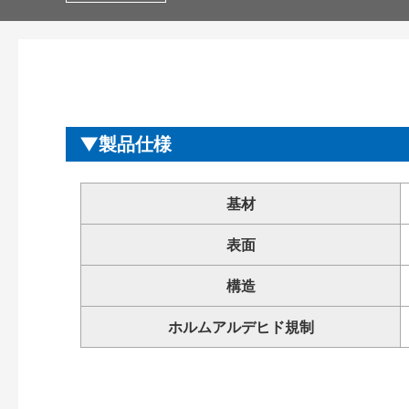
製品仕様
基材
表面
構造
ホルムアルデヒド規制