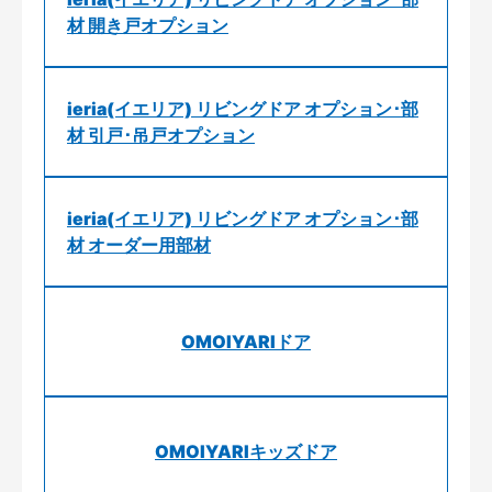
材 開き戸オプション
ieria(イエリア) リビングドア オプション･部
材 引戸･吊戸オプション
ieria(イエリア) リビングドア オプション･部
材 オーダー用部材
OMOIYARIドア
OMOIYARIキッズドア