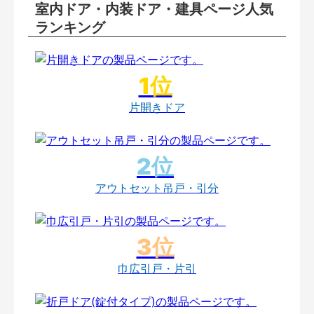
室内ドア・内装ドア・建具ページ人気
ランキング
片開きドア
アウトセット吊戸・引分
巾広引戸・片引