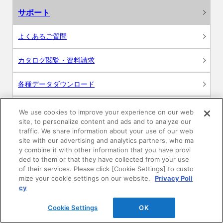
サポート
よくあるご質問
カタログ閲覧・資料請求
各種データダウンロード
WEB見積・各種シミュレーション
We use cookies to improve your experience on our web
site, to personalize content and ads and to analyze our
traffic. We share information about your use of our web
交換用部品の購入
site with our advertising and analytics partners, who ma
y combine it with other information that you have provi
修理・点検
ded to them or that they have collected from your use
of their services. Please click [Cookie Settings] to custo
mize your cookie settings on our website.
Privacy Poli
お問い合わせ
cy
ログイン
Cookie Settings
OK