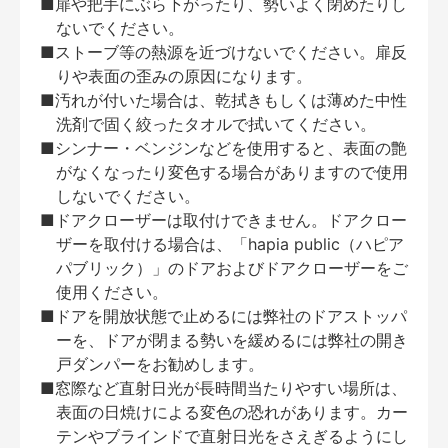
■扉や把手にぶら下がったり、勢いよく閉めたりし
ないでください。
■ストーブ等の熱源を近づけないでください。扉反
りや表面の歪みの原因になります。
■汚れが付いた場合は、乾拭きもしくは薄めた中性
洗剤で固く絞ったタオルで拭いてください。
■シンナー・ベンジンなどを使用すると、表面の艶
がなくなったり変色する場合がありますので使用
しないでください。
■ドアクローザーは取付けできません。ドアクロー
ザーを取付ける場合は、「hapia public（ハピア
パブリック）」のドアおよびドアクローザーをご
使用ください。
■ドアを開放状態で止めるには弊社のドアストッパ
ーを、ドアが閉まる勢いを緩めるには弊社の開き
戸ダンパーをお勧めします。
■窓際など直射日光が長時間当たりやすい場所は、
表面の日焼けによる変色の恐れがあります。カー
テンやブラインドで直射日光をさえぎるようにし