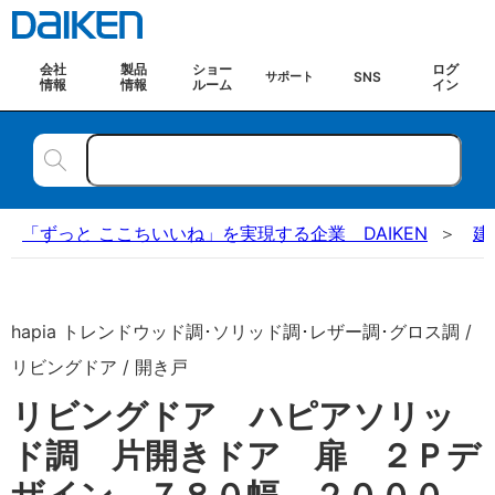
会社
製品
ショー
ログ
SNS
サポート
情報
情報
ルーム
イン
「ずっと ここちいいね」を実現する企業 DAIKEN
建
hapia トレンドウッド調･ソリッド調･レザー調･グロス調 /
リビングドア / 開き戸
リビングドア ハピアソリッ
ド調 片開きドア 扉 ２Ｐデ