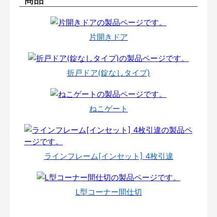
片開きドア
折戸ドア(錠なしタイプ)
ねこゲート
ラインフレーム[インセット] 4枚引違
L型コーナー間仕切