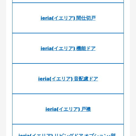
ieria(イエリア) 間仕切戸
ieria(イエリア) 機能ドア
ieria(イエリア) 音配慮ドア
ieria(イエリア) 戸襖
ieria(イエリア) リビングドア オプション･部