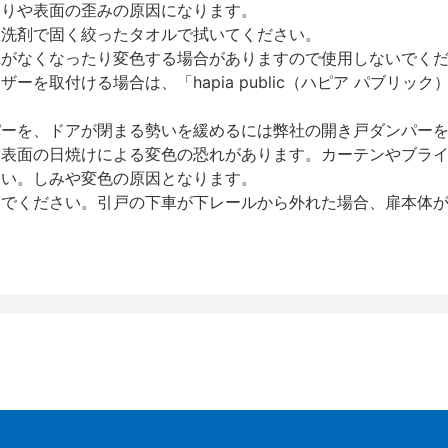
反りや表面の歪みの原因になります。
性洗剤で固く絞ったタオルで拭いてください。
艶がなくなったり変色する場合がありますので使用しないでく
を取付ける場合は、「hapia public（ハピア パブリ
パーを、ドアが閉まる勢いを緩めるには弊社の開き戸ダンパー
、表面の日焼けによる変色の恐れがあります。カーテンやブラ
さい。しみや変色の原因となります。
いでください。引戸の下車が下レールから外れた場合、扉本体