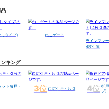
商品
なしタイプ)
ねこゲート
ラインフレー
4枚引違
ランキング
セット吊戸・
折戸
巾広引戸・片引
プ)