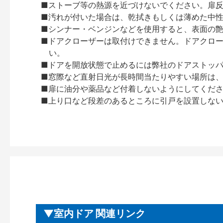
■ストーブ等の熱源を近づけないでください。扉
■汚れが付いた場合は、乾拭きもしくは薄めた中
■シンナー・ベンジンなどを使用すると、表面の
■ドアクローザーは取付けできません。ドアクローザー
い。
■ドアを開放状態で止めるには弊社のドアストッ
■窓際など直射日光が長時間当たりやすい場所は
■扉に油分や薬品など付着しないようにしてくだ
■上り口など段差のあるところに引戸を設置しな
室内ドア 関連リンク