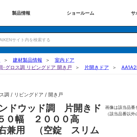
製品
情報
ショー
ルーム
サ
N
建材製品情報
室内ドア
ー調･グロス調 リビングドア 開き戸
片開きドア
AA1A2
調 / リビングドア / 開き戸
ンドウッド調 片開きド
画像は該当品番
（該当品番以外
８５０幅 ２０００高
右兼用 （空錠 スリム