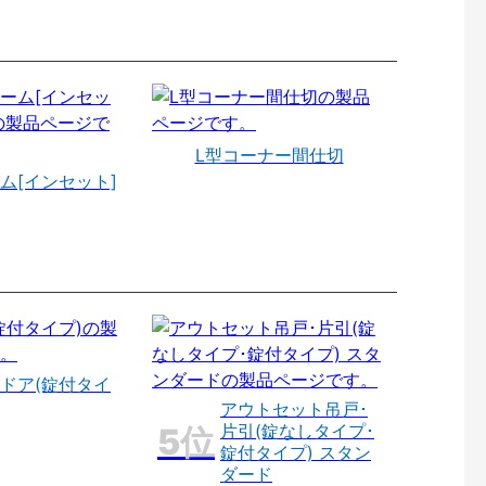
L型コーナー間仕切
ム[インセット]
ドア(錠付タイ
アウトセット吊戸･
片引(錠なしタイプ･
錠付タイプ) スタン
ダード