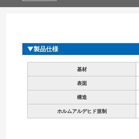
製品仕様
基材
表面
構造
ホルムアルデヒド規制