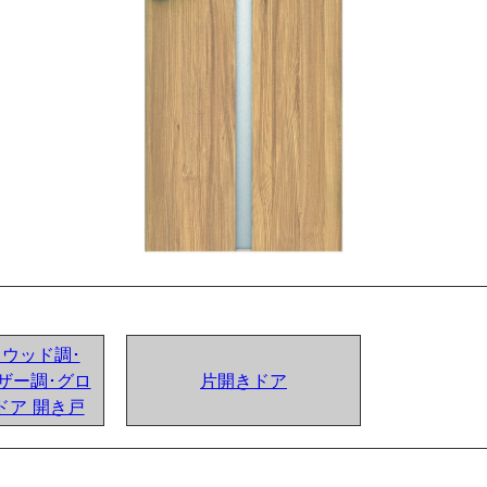
ンドウッド調･
ザー調･グロ
片開きドア
ドア 開き戸