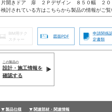
 片開きドア 扉 ２Ｐデザイン ８５０幅 ２０
を検討されている方はこちらから製品の情報がご覧
BIM用テク
申請関係
図面PDF
スチャー
定書類
この製品の
設計・施工情報を
確認する
製品仕様
関連部材・関連情報