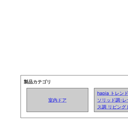
製品カテゴリ
hapia トレ
室内ドア
ソリッド調･レ
ス調 リビング