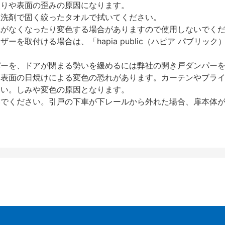
反りや表面の歪みの原因になります。
性洗剤で固く絞ったタオルで拭いてください。
艶がなくなったり変色する場合がありますので使用しないでく
を取付ける場合は、「hapia public（ハピア パブリ
パーを、ドアが閉まる勢いを緩めるには弊社の開き戸ダンパー
、表面の日焼けによる変色の恐れがあります。カーテンやブラ
さい。しみや変色の原因となります。
いでください。引戸の下車が下レールから外れた場合、扉本体