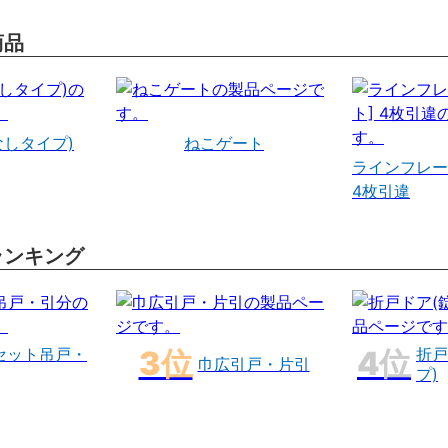
商品
なしタイプ)
ねこゲート
ラインフレー
4枚引違
ランキング
セット吊戸・
折戸
巾広引戸・片引
プ)