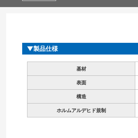
製品仕様
基材
表面
構造
ホルムアルデヒド規制