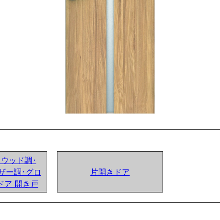
ンドウッド調･
ザー調･グロ
片開きドア
ドア 開き戸