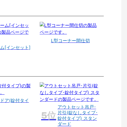
L型コーナー間仕切
ム[インセット]
ドア(錠付タイ
アウトセット吊戸･
片引(錠なしタイプ･
錠付タイプ) スタン
ダード