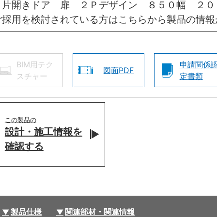
 片開きドア 扉 ２Ｐデザイン ８５０幅 ２０
ご採用を検討されている方はこちらから製品の情報
BIM用テク
申請関係
図面PDF
スチャー
定書類
この製品の
設計・施工情報を
確認する
製品仕様
関連部材・関連情報