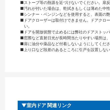
■ストーブ等の熱源を近づけないでください。扉
■汚れが付いた場合は、乾拭きもしくは薄めた中
■シンナー・ベンジンなどを使用すると、表面の
■ドアクローザーは取付けできません。ドアクローザー
い。
■ドアを開放状態で止めるには弊社のドアストッ
■窓際など直射日光が長時間当たりやすい場所は
■扉に油分や薬品など付着しないようにしてくだ
■上り口など段差のあるところに引戸を設置しな
室内ドア 関連リンク