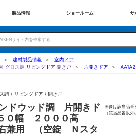
製品
情報
ショー
ルーム
サ
N
建材製品情報
室内ドア
ー調･グロス調 リビングドア 開き戸
片開きドア
AA1A2
調 / リビングドア / 開き戸
ンドウッド調 片開きド
画像は該当品番
（該当品番以外
８５０幅 ２０００高
右兼用 （空錠 Ｎスタ