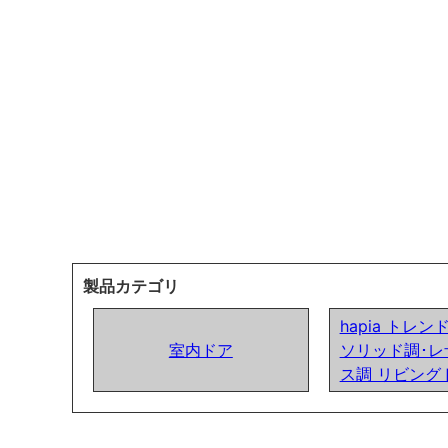
製品カテゴリ
hapia トレ
室内ドア
ソリッド調･レ
ス調 リビング