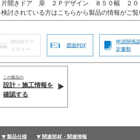
 片開きドア 扉 ２Ｐデザイン ８５０幅 ２０
を検討されている方はこちらから製品の情報がご覧
BIM用テク
申請関係
図面PDF
スチャー
定書類
この製品の
設計・施工情報を
確認する
製品仕様
関連部材・関連情報