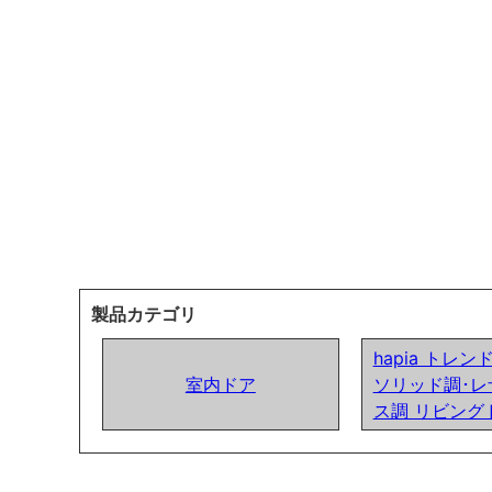
製品カテゴリ
hapia トレ
室内ドア
ソリッド調･レ
ス調 リビング