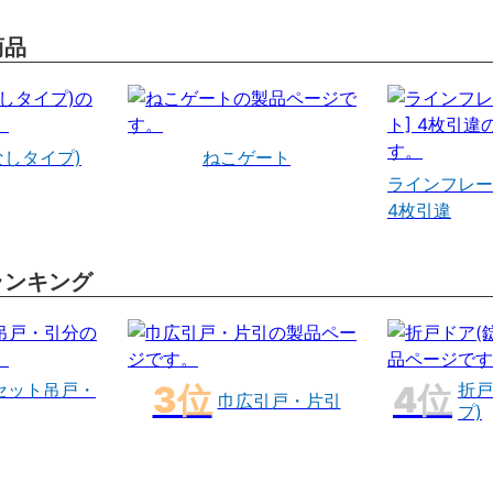
商品
なしタイプ)
ねこゲート
ラインフレー
4枚引違
ランキング
セット吊戸・
折戸
巾広引戸・片引
プ)