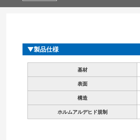
製品仕様
基材
表面
構造
ホルムアルデヒド規制