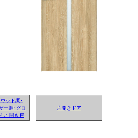
ンドウッド調･
ザー調･グロ
片開きドア
ドア 開き戸