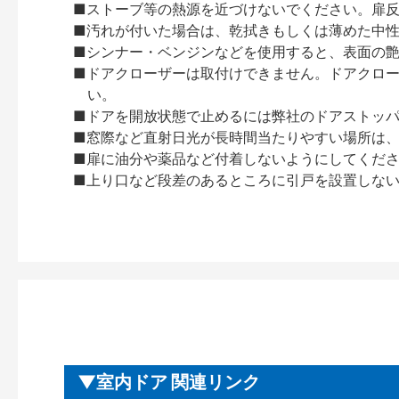
■ストーブ等の熱源を近づけないでください。扉
■汚れが付いた場合は、乾拭きもしくは薄めた中
■シンナー・ベンジンなどを使用すると、表面の
■ドアクローザーは取付けできません。ドアクローザー
い。
■ドアを開放状態で止めるには弊社のドアストッ
■窓際など直射日光が長時間当たりやすい場所は
■扉に油分や薬品など付着しないようにしてくだ
■上り口など段差のあるところに引戸を設置しな
室内ドア 関連リンク