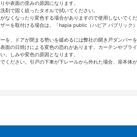
反りや表面の歪みの原因になります。
性洗剤で固く絞ったタオルで拭いてください。
艶がなくなったり変色する場合がありますので使用しないでく
を取付ける場合は、「hapia public（ハピア パブリ
パーを、ドアが閉まる勢いを緩めるには弊社の開き戸ダンパー
、表面の日焼けによる変色の恐れがあります。カーテンやブラ
さい。しみや変色の原因となります。
いでください。引戸の下車が下レールから外れた場合、扉本体