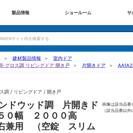
製品
情報
ショー
ルーム
サ
N
建材製品情報
室内ドア
ー調･グロス調 リビングドア 開き戸
片開きドア
AA1A2
調 / リビングドア / 開き戸
ンドウッド調 片開きド
画像は該当品番
（該当品番以外
８５０幅 ２０００高
右兼用 （空錠 スリム