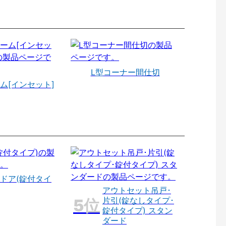
L型コーナー間仕切
ム[インセット]
ドア(錠付タイ
アウトセット吊戸･
片引(錠なしタイプ･
錠付タイプ) スタン
ダード