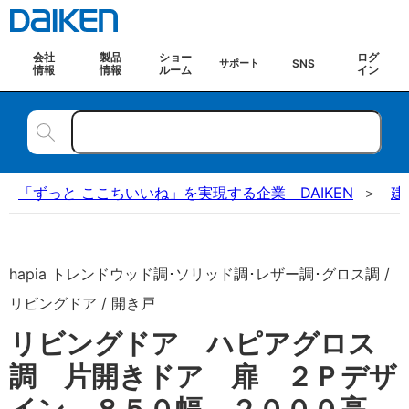
会社
製品
ショー
ログ
SNS
サポート
情報
情報
ルーム
イン
「ずっと ここちいいね」を実現する企業 DAIKEN
建
hapia トレンドウッド調･ソリッド調･レザー調･グロス調 /
リビングドア / 開き戸
リビングドア ハピアグロス
調 片開きドア 扉 ２Ｐデザ