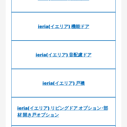
ieria(イエリア) 機能ドア
ieria(イエリア) 音配慮ドア
ieria(イエリア) 戸襖
ieria(イエリア) リビングドア オプション･部
材 開き戸オプション