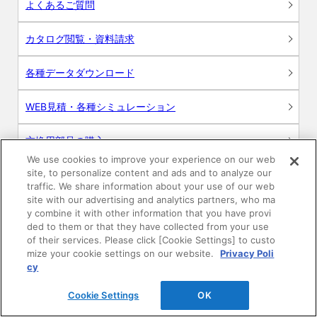
よくあるご質問
カタログ閲覧・資料請求
各種データダウンロード
WEB見積・各種シミュレーション
交換用部品の購入
We use cookies to improve your experience on our web
site, to personalize content and ads and to analyze our
修理・点検
traffic. We share information about your use of our web
site with our advertising and analytics partners, who ma
お問い合わせ
y combine it with other information that you have provi
ded to them or that they have collected from your use
ログイン
of their services. Please click [Cookie Settings] to custo
mize your cookie settings on our website.
Privacy Poli
cy
建築・設計関係者様向けサイト
Cookie Settings
OK
ユーザー登録サービス