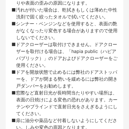
りや表面の歪みの原因になります。
■汚れが付いた場合は、乾拭きもしくは薄めた中性
洗剤で固く絞ったタオルで拭いてください。
■シンナー・ベンジンなどを使用すると、表面の艶
がなくなったり変色する場合がありますので使用
しないでください。
■ドアクローザーは取付けできません。ドアクロー
ザーを取付ける場合は、「hapia public（ハピア
パブリック）」のドアおよびドアクローザーをご
使用ください。
■ドアを開放状態で止めるには弊社のドアストッパ
ーを、ドアが閉まる勢いを緩めるには弊社の開き
戸ダンパーをお勧めします。
■窓際など直射日光が長時間当たりやすい場所は、
表面の日焼けによる変色の恐れがあります。カー
テンやブラインドで直射日光をさえぎるようにし
てください。
■扉に油分や薬品など付着しないようにしてくださ
い。しみや変色の原因となります。