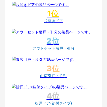
片開きドア
アウトセット吊戸・引分
巾広引戸・片引
折戸ドア(錠付タイプ)