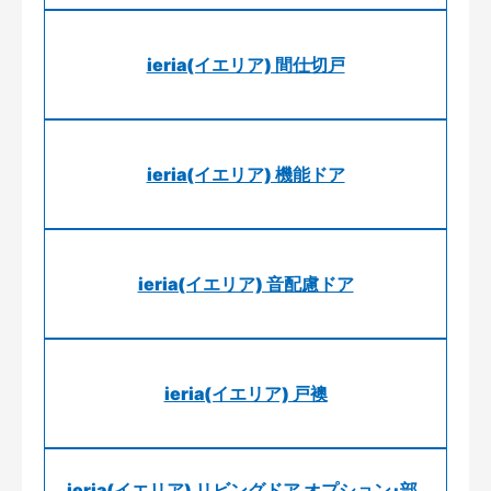
ieria(イエリア) 間仕切戸
ieria(イエリア) 機能ドア
ieria(イエリア) 音配慮ドア
ieria(イエリア) 戸襖
ieria(イエリア) リビングドア オプション･部