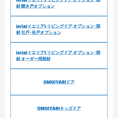
材 開き戸オプション
ieria(イエリア) リビングドア オプション･部
材 引戸･吊戸オプション
ieria(イエリア) リビングドア オプション･部
材 オーダー用部材
OMOIYARIドア
OMOIYARIキッズドア