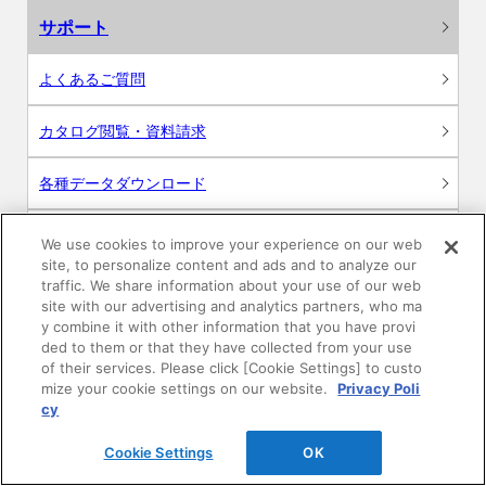
サポート
よくあるご質問
カタログ閲覧・資料請求
各種データダウンロード
WEB見積・各種シミュレーション
We use cookies to improve your experience on our web
site, to personalize content and ads and to analyze our
traffic. We share information about your use of our web
交換用部品の購入
site with our advertising and analytics partners, who ma
y combine it with other information that you have provi
修理・点検
ded to them or that they have collected from your use
of their services. Please click [Cookie Settings] to custo
mize your cookie settings on our website.
Privacy Poli
お問い合わせ
cy
ログイン
Cookie Settings
OK