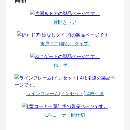
片開きドア
折戸ドア(錠なしタイプ)
ねこゲート
ラインフレーム[インセット] 4枚引違
L型コーナー間仕切