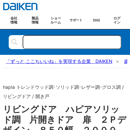
会社
製品
ショー
ログ
SNS
サポート
情報
情報
ルーム
イン
「ずっと ここちいいね」を実現する企業 DAIKEN
建
hapia トレンドウッド調･ソリッド調･レザー調･グロス調 /
リビングドア / 開き戸
リビングドア ハピアソリッ
ド調 片開きドア 扉 ２Ｐデ