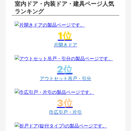
室内ドア・内装ドア・建具ページ人気
ランキング
片開きドア
アウトセット吊戸・引分
巾広引戸・片引