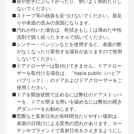
■扉や把手にぶら下がったり、勢いよく閉めたりし
ないでください。
■ストーブ等の熱源を近づけないでください。扉反
りや表面の歪みの原因になります。
■汚れが付いた場合は、乾拭きもしくは薄めた中性
洗剤で固く絞ったタオルで拭いてください。
■シンナー・ベンジンなどを使用すると、表面の艶
がなくなったり変色する場合がありますので使用
しないでください。
■ドアクローザーは取付けできません。ドアクロー
ザーを取付ける場合は、「hapia public（ハピア
パブリック）」のドアおよびドアクローザーをご
使用ください。
■ドアを開放状態で止めるには弊社のドアストッパ
ーを、ドアが閉まる勢いを緩めるには弊社の開き
戸ダンパーをお勧めします。
■窓際など直射日光が長時間当たりやすい場所は、
表面の日焼けによる変色の恐れがあります。カー
テンやブラインドで直射日光をさえぎるようにし