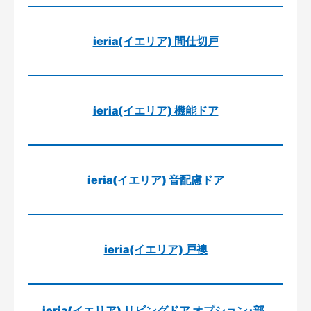
ieria(イエリア) 間仕切戸
ieria(イエリア) 機能ドア
ieria(イエリア) 音配慮ドア
ieria(イエリア) 戸襖
ieria(イエリア) リビングドア オプション･部