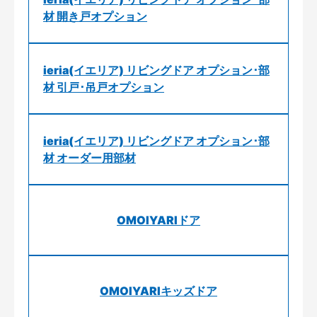
材 開き戸オプション
ieria(イエリア) リビングドア オプション･部
材 引戸･吊戸オプション
ieria(イエリア) リビングドア オプション･部
材 オーダー用部材
OMOIYARIドア
OMOIYARIキッズドア