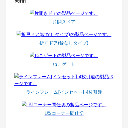
片開きドア
折戸ドア(錠なしタイプ)
ねこゲート
ラインフレーム[インセット] 4枚引違
L型コーナー間仕切