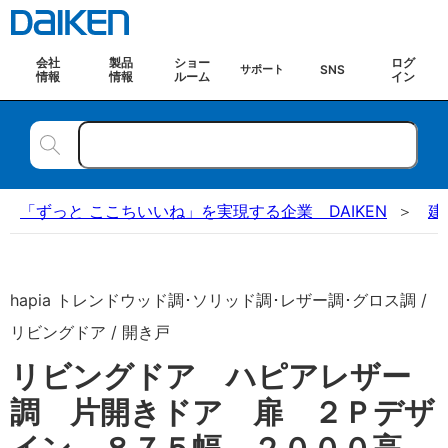
会社
製品
ショー
ログ
SNS
サポート
情報
情報
ルーム
イン
「ずっと ここちいいね」を実現する企業 DAIKEN
建
hapia トレンドウッド調･ソリッド調･レザー調･グロス調 /
リビングドア / 開き戸
リビングドア ハピアレザー
調 片開きドア 扉 ２Ｐデザ