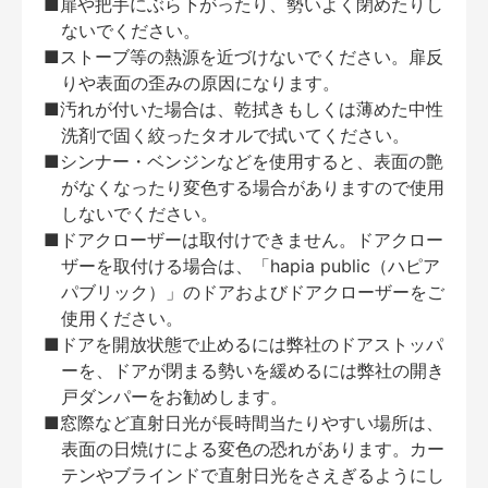
■扉や把手にぶら下がったり、勢いよく閉めたりし
ないでください。
■ストーブ等の熱源を近づけないでください。扉反
りや表面の歪みの原因になります。
■汚れが付いた場合は、乾拭きもしくは薄めた中性
洗剤で固く絞ったタオルで拭いてください。
■シンナー・ベンジンなどを使用すると、表面の艶
がなくなったり変色する場合がありますので使用
しないでください。
■ドアクローザーは取付けできません。ドアクロー
ザーを取付ける場合は、「hapia public（ハピア
パブリック）」のドアおよびドアクローザーをご
使用ください。
■ドアを開放状態で止めるには弊社のドアストッパ
ーを、ドアが閉まる勢いを緩めるには弊社の開き
戸ダンパーをお勧めします。
■窓際など直射日光が長時間当たりやすい場所は、
表面の日焼けによる変色の恐れがあります。カー
テンやブラインドで直射日光をさえぎるようにし