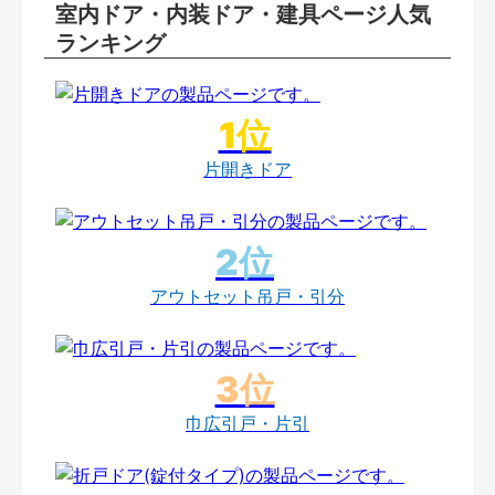
室内ドア・内装ドア・建具ページ人気
ランキング
片開きドア
アウトセット吊戸・引分
巾広引戸・片引