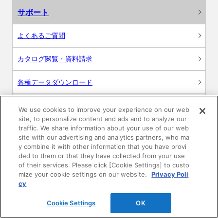
サポート
よくあるご質問
カタログ閲覧・資料請求
各種データダウンロード
WEB見積・各種シミュレーション
We use cookies to improve your experience on our web
site, to personalize content and ads and to analyze our
traffic. We share information about your use of our web
交換用部品の購入
site with our advertising and analytics partners, who ma
y combine it with other information that you have provi
修理・点検
ded to them or that they have collected from your use
of their services. Please click [Cookie Settings] to custo
mize your cookie settings on our website.
Privacy Poli
お問い合わせ
cy
ログイン
Cookie Settings
OK