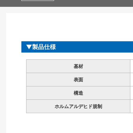
製品仕様
基材
表面
構造
ホルムアルデヒド規制