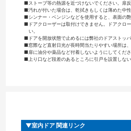
■ストーブ等の熱源を近づけないでください。扉
■汚れが付いた場合は、乾拭きもしくは薄めた中
■シンナー・ベンジンなどを使用すると、表面の
■ドアクローザーは取付けできません。ドアクローザー
い。
■ドアを開放状態で止めるには弊社のドアストッ
■窓際など直射日光が長時間当たりやすい場所は
■扉に油分や薬品など付着しないようにしてくだ
■上り口など段差のあるところに引戸を設置しな
室内ドア 関連リンク