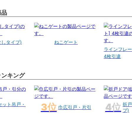
商品
なしタイプ)
ねこゲート
ラインフレー
4枚引違
ランキング
セット吊戸・
折戸
巾広引戸・片引
プ)