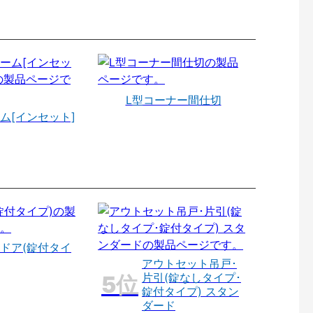
L型コーナー間仕切
ム[インセット]
ドア(錠付タイ
アウトセット吊戸･
片引(錠なしタイプ･
錠付タイプ) スタン
ダード