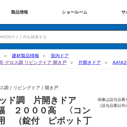
製品
情報
ショー
ルーム
サ
N
建材製品情報
室内ドア
ー調･グロス調 リビングドア 開き戸
片開きドア
AA1A2
調 / リビングドア / 開き戸
リッド調 片開きドア
画像は該当品番
（該当品番以外
幅 ２０００高 〈コン
用 （錠付 ピボット丁