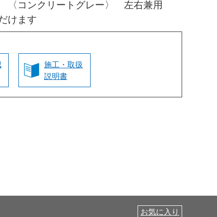
高 〈コンクリートグレー〉 左右兼用
だけます
認
施工・取扱
説明書
お気に入り