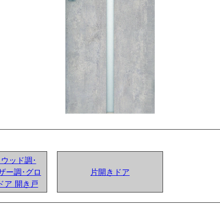
ンドウッド調･
ザー調･グロ
片開きドア
ドア 開き戸