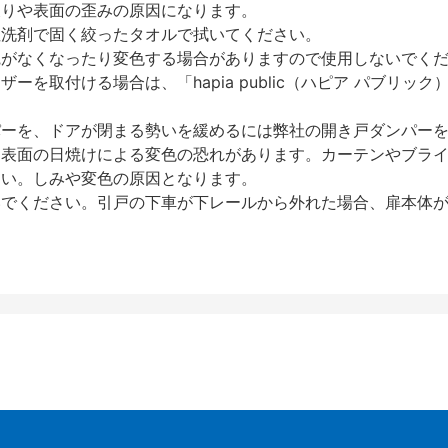
反りや表面の歪みの原因になります。
性洗剤で固く絞ったタオルで拭いてください。
艶がなくなったり変色する場合がありますので使用しないでく
を取付ける場合は、「hapia public（ハピア パブリ
パーを、ドアが閉まる勢いを緩めるには弊社の開き戸ダンパー
、表面の日焼けによる変色の恐れがあります。カーテンやブラ
さい。しみや変色の原因となります。
いでください。引戸の下車が下レールから外れた場合、扉本体