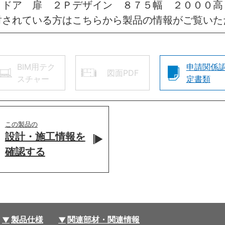
きドア 扉 ２Ｐデザイン ８７５幅 ２０００
討されている方はこちらから製品の情報がご覧いた
BIM用テク
申請関係
図面PDF
スチャー
定書類
この製品の
設計・施工情報を
確認する
製品仕様
関連部材・関連情報