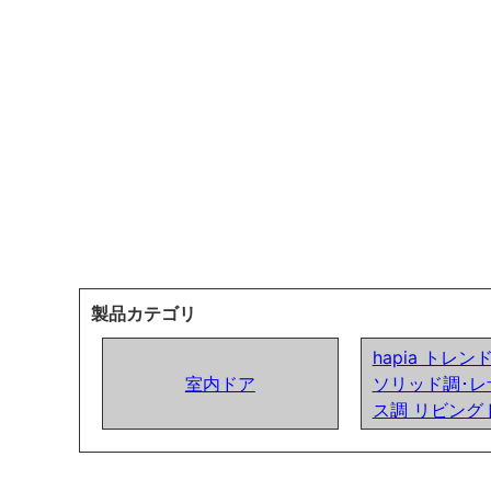
製品カテゴリ
hapia トレ
室内ドア
ソリッド調･レ
ス調 リビング