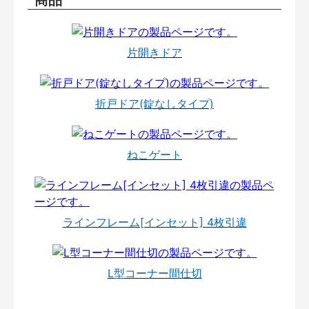
片開きドア
折戸ドア(錠なしタイプ)
ねこゲート
ラインフレーム[インセット] 4枚引違
L型コーナー間仕切