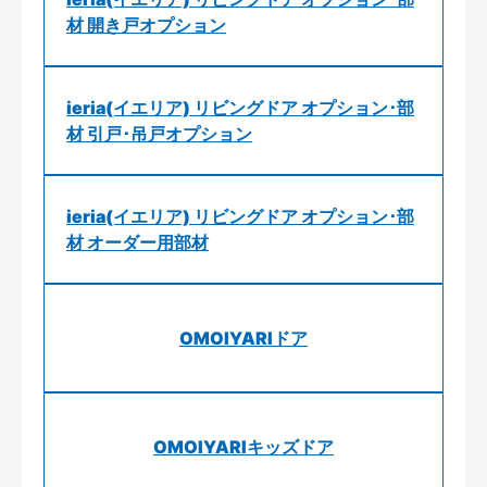
材 開き戸オプション
ieria(イエリア) リビングドア オプション･部
材 引戸･吊戸オプション
ieria(イエリア) リビングドア オプション･部
材 オーダー用部材
OMOIYARIドア
OMOIYARIキッズドア