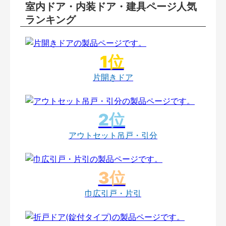
室内ドア・内装ドア・建具ページ人気
ランキング
片開きドア
アウトセット吊戸・引分
巾広引戸・片引