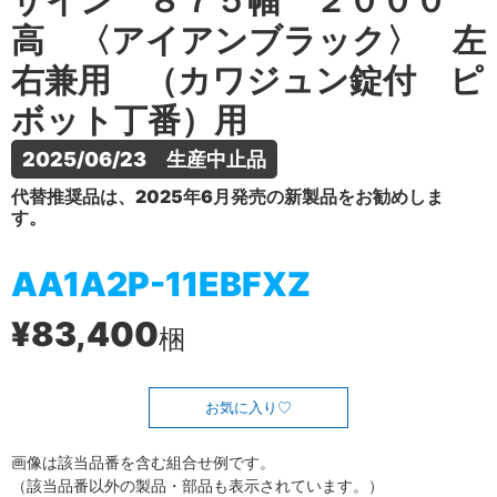
ザイン ８７５幅 ２０００
高 〈アイアンブラック〉 左
右兼用 （カワジュン錠付 ピ
ボット丁番）用
2025/06/23　生産中止品
代替推奨品は、2025年6月発売の新製品をお勧めしま
す。
AA1A2P-11EBFXZ
¥83,400
梱
お気に入り
画像は該当品番を含む組合せ例です。
（該当品番以外の製品・部品も表示されています。）