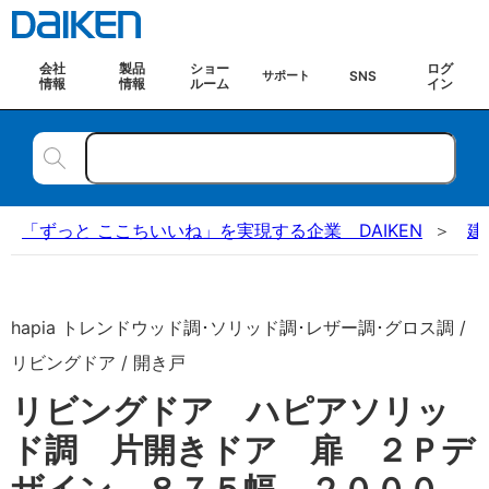
会社
製品
ショー
ログ
SNS
サポート
情報
情報
ルーム
イン
「ずっと ここちいいね」を実現する企業 DAIKEN
建
hapia トレンドウッド調･ソリッド調･レザー調･グロス調 /
リビングドア / 開き戸
リビングドア ハピアソリッ
ド調 片開きドア 扉 ２Ｐデ