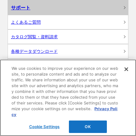
サポート
よくあるご質問
カタログ閲覧・資料請求
各種データダウンロード
WEB見積・各種シミュレーション
We use cookies to improve your experience on our web
site, to personalize content and ads and to analyze our
traffic. We share information about your use of our web
交換用部品の購入
site with our advertising and analytics partners, who ma
y combine it with other information that you have provi
修理・点検
ded to them or that they have collected from your use
of their services. Please click [Cookie Settings] to custo
mize your cookie settings on our website.
Privacy Poli
お問い合わせ
cy
ログイン
Cookie Settings
OK