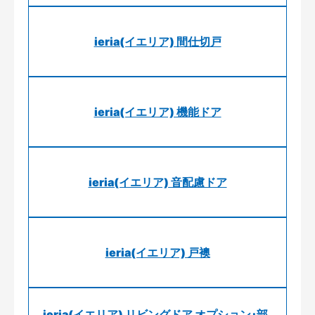
ieria(イエリア) 間仕切戸
ieria(イエリア) 機能ドア
ieria(イエリア) 音配慮ドア
ieria(イエリア) 戸襖
ieria(イエリア) リビングドア オプション･部