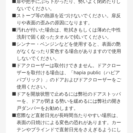
■扉や把手にぶら下がったり、勢いよく閉めたりし
ないでください。
■ストーブ等の熱源を近づけないでください。扉反
りや表面の歪みの原因になります。
■汚れが付いた場合は、乾拭きもしくは薄めた中性
洗剤で固く絞ったタオルで拭いてください。
■シンナー・ベンジンなどを使用すると、表面の艶
がなくなったり変色する場合がありますので使用
しないでください。
■ドアクローザーは取付けできません。ドアクロー
ザーを取付ける場合は、「hapia public（ハピア
パブリック）」のドアおよびドアクローザーをご
使用ください。
■ドアを開放状態で止めるには弊社のドアストッパ
ーを、ドアが閉まる勢いを緩めるには弊社の開き
戸ダンパーをお勧めします。
■窓際など直射日光が長時間当たりやすい場所は、
表面の日焼けによる変色の恐れがあります。カー
テンやブラインドで直射日光をさえぎるようにし