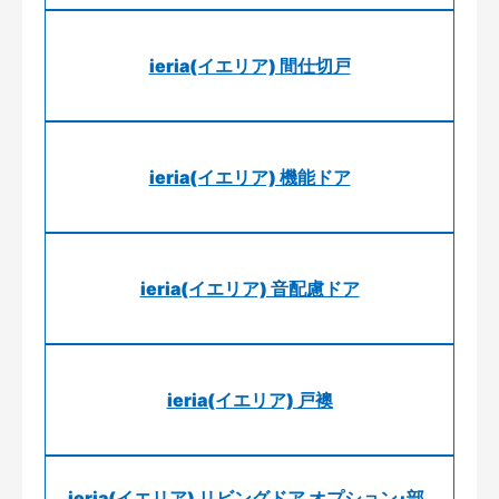
ieria(イエリア) 間仕切戸
ieria(イエリア) 機能ドア
ieria(イエリア) 音配慮ドア
ieria(イエリア) 戸襖
ieria(イエリア) リビングドア オプション･部