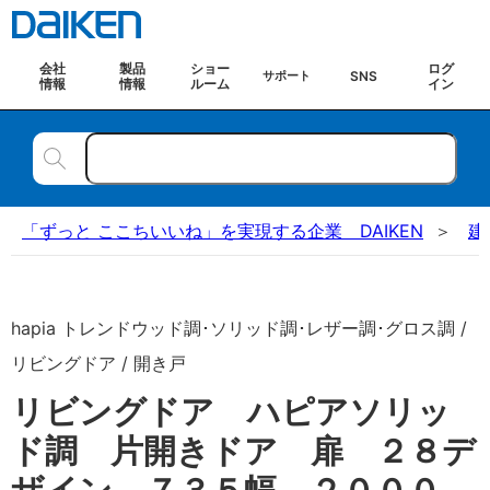
会社
製品
ショー
ログ
SNS
サポート
情報
情報
ルーム
イン
「ずっと ここちいいね」を実現する企業 DAIKEN
建
hapia トレンドウッド調･ソリッド調･レザー調･グロス調 /
リビングドア / 開き戸
リビングドア ハピアソリッ
ド調 片開きドア 扉 ２８デ