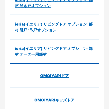
材 開き戸オプション
ieria(イエリア) リビングドア オプション･部
材 引戸･吊戸オプション
ieria(イエリア) リビングドア オプション･部
材 オーダー用部材
OMOIYARIドア
OMOIYARIキッズドア