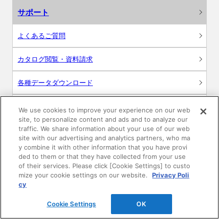
サポート
よくあるご質問
カタログ閲覧・資料請求
各種データダウンロード
WEB見積・各種シミュレーション
We use cookies to improve your experience on our web
site, to personalize content and ads and to analyze our
traffic. We share information about your use of our web
交換用部品の購入
site with our advertising and analytics partners, who ma
y combine it with other information that you have provi
修理・点検
ded to them or that they have collected from your use
of their services. Please click [Cookie Settings] to custo
mize your cookie settings on our website.
Privacy Poli
お問い合わせ
cy
ログイン
Cookie Settings
OK