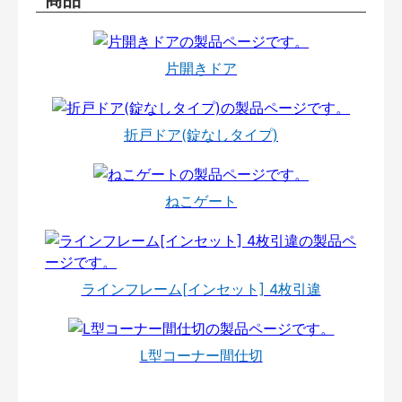
片開きドア
折戸ドア(錠なしタイプ)
ねこゲート
ラインフレーム[インセット] 4枚引違
L型コーナー間仕切