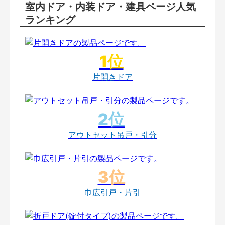
室内ドア・内装ドア・建具ページ人気
ランキング
片開きドア
アウトセット吊戸・引分
巾広引戸・片引