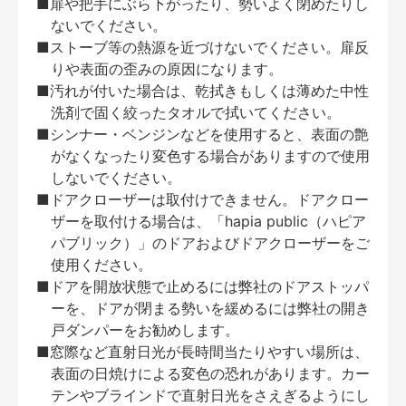
■扉や把手にぶら下がったり、勢いよく閉めたりし
ないでください。
■ストーブ等の熱源を近づけないでください。扉反
りや表面の歪みの原因になります。
■汚れが付いた場合は、乾拭きもしくは薄めた中性
洗剤で固く絞ったタオルで拭いてください。
■シンナー・ベンジンなどを使用すると、表面の艶
がなくなったり変色する場合がありますので使用
しないでください。
■ドアクローザーは取付けできません。ドアクロー
ザーを取付ける場合は、「hapia public（ハピア
パブリック）」のドアおよびドアクローザーをご
使用ください。
■ドアを開放状態で止めるには弊社のドアストッパ
ーを、ドアが閉まる勢いを緩めるには弊社の開き
戸ダンパーをお勧めします。
■窓際など直射日光が長時間当たりやすい場所は、
表面の日焼けによる変色の恐れがあります。カー
テンやブラインドで直射日光をさえぎるようにし