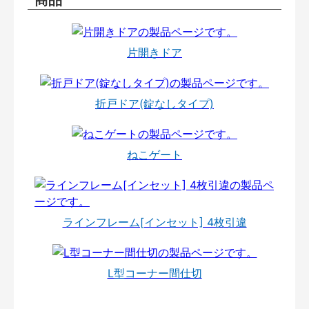
片開きドア
折戸ドア(錠なしタイプ)
ねこゲート
ラインフレーム[インセット] 4枚引違
L型コーナー間仕切