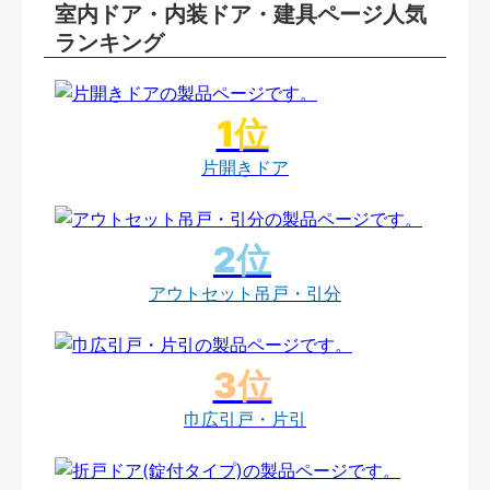
室内ドア・内装ドア・建具ページ人気
ランキング
片開きドア
アウトセット吊戸・引分
巾広引戸・片引