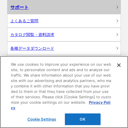
サポート
よくあるご質問
カタログ閲覧・資料請求
各種データダウンロード
WEB見積・各種シミュレーション
We use cookies to improve your experience on our web
site, to personalize content and ads and to analyze our
traffic. We share information about your use of our web
交換用部品の購入
site with our advertising and analytics partners, who ma
y combine it with other information that you have provi
修理・点検
ded to them or that they have collected from your use
of their services. Please click [Cookie Settings] to custo
mize your cookie settings on our website.
Privacy Poli
お問い合わせ
cy
ログイン
Cookie Settings
OK