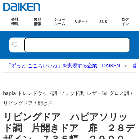
会社
製品
ショー
ログ
SNS
サポート
情報
情報
ルーム
イン
「ずっと ここちいいね」を実現する企業 DAIKEN
建
hapia トレンドウッド調･ソリッド調･レザー調･グロス調 /
リビングドア / 開き戸
リビングドア ハピアソリッ
ド調 片開きドア 扉 ２８デ