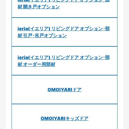
材 開き戸オプション
ieria(イエリア) リビングドア オプション･部
材 引戸･吊戸オプション
ieria(イエリア) リビングドア オプション･部
材 オーダー用部材
OMOIYARIドア
OMOIYARIキッズドア