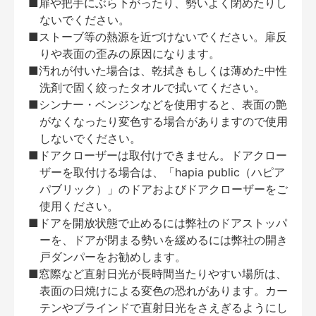
■扉や把手にぶら下がったり、勢いよく閉めたりし
ないでください。
■ストーブ等の熱源を近づけないでください。扉反
りや表面の歪みの原因になります。
■汚れが付いた場合は、乾拭きもしくは薄めた中性
洗剤で固く絞ったタオルで拭いてください。
■シンナー・ベンジンなどを使用すると、表面の艶
がなくなったり変色する場合がありますので使用
しないでください。
■ドアクローザーは取付けできません。ドアクロー
ザーを取付ける場合は、「hapia public（ハピア
パブリック）」のドアおよびドアクローザーをご
使用ください。
■ドアを開放状態で止めるには弊社のドアストッパ
ーを、ドアが閉まる勢いを緩めるには弊社の開き
戸ダンパーをお勧めします。
■窓際など直射日光が長時間当たりやすい場所は、
表面の日焼けによる変色の恐れがあります。カー
テンやブラインドで直射日光をさえぎるようにし