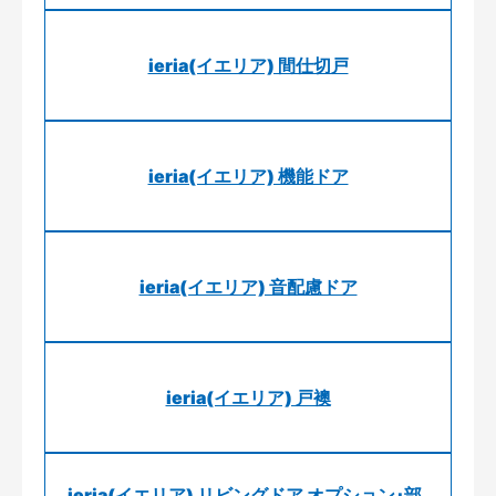
ieria(イエリア) 間仕切戸
ieria(イエリア) 機能ドア
ieria(イエリア) 音配慮ドア
ieria(イエリア) 戸襖
ieria(イエリア) リビングドア オプション･部