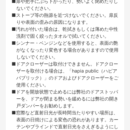
■扉や把手にぶら下がったり、勢いよく閉めたりし
ないでください。
■ストーブ等の熱源を近づけないでください。扉反
りや表面の歪みの原因になります。
■汚れが付いた場合は、乾拭きもしくは薄めた中性
洗剤で固く絞ったタオルで拭いてください。
■シンナー・ベンジンなどを使用すると、表面の艶
がなくなったり変色する場合がありますので使用
しないでください。
■ドアクローザーは取付けできません。ドアクロー
ザーを取付ける場合は、「hapia public（ハピア
パブリック）」のドアおよびドアクローザーをご
使用ください。
■ドアを開放状態で止めるには弊社のドアストッパ
ーを、ドアが閉まる勢いを緩めるには弊社の開き
戸ダンパーをお勧めします。
■窓際など直射日光が長時間当たりやすい場所は、
表面の日焼けによる変色の恐れがあります。カー
テンやブラインドで直射日光をさえぎるようにし