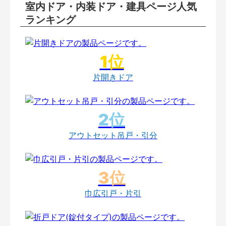
室内ドア・内装ドア・建具ページ人気
ランキング
片開きドア
アウトセット吊戸・引分
巾広引戸・片引