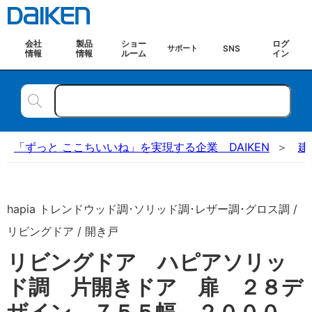
会社
製品
ショー
ログ
SNS
サポート
情報
情報
ルーム
イン
「ずっと ここちいいね」を実現する企業 DAIKEN
建
hapia トレンドウッド調･ソリッド調･レザー調･グロス調 /
リビングドア / 開き戸
リビングドア ハピアソリッ
ド調 片開きドア 扉 ２８デ