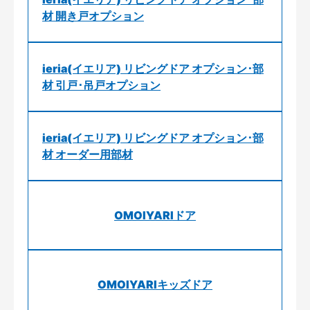
材 開き戸オプション
ieria(イエリア) リビングドア オプション･部
材 引戸･吊戸オプション
ieria(イエリア) リビングドア オプション･部
材 オーダー用部材
OMOIYARIドア
OMOIYARIキッズドア