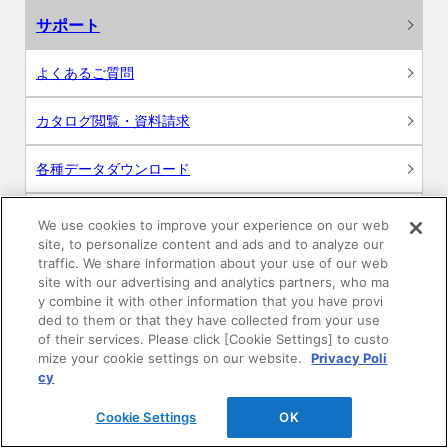
サポート
よくあるご質問
カタログ閲覧・資料請求
各種データダウンロード
WEB見積・各種シミュレーション
We use cookies to improve your experience on our web
site, to personalize content and ads and to analyze our
traffic. We share information about your use of our web
交換用部品の購入
site with our advertising and analytics partners, who ma
y combine it with other information that you have provi
修理・点検
ded to them or that they have collected from your use
of their services. Please click [Cookie Settings] to custo
mize your cookie settings on our website.
Privacy Poli
お問い合わせ
cy
ログイン
Cookie Settings
OK