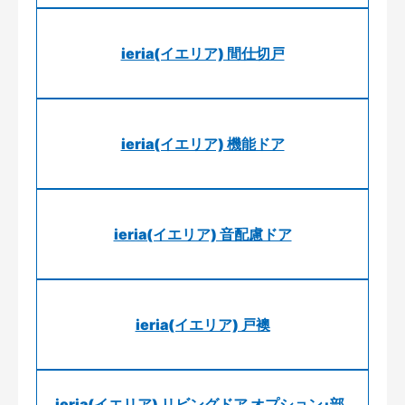
ieria(イエリア) 間仕切戸
ieria(イエリア) 機能ドア
ieria(イエリア) 音配慮ドア
ieria(イエリア) 戸襖
ieria(イエリア) リビングドア オプション･部