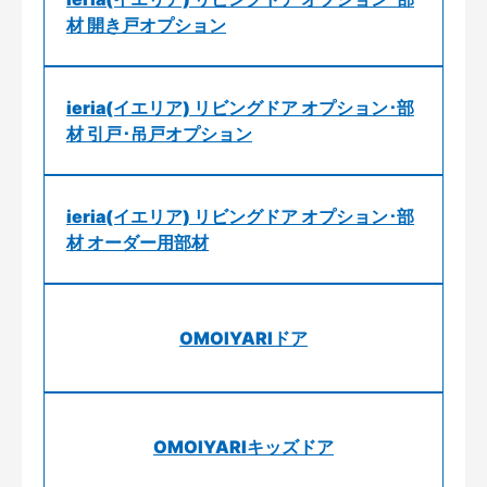
材 開き戸オプション
ieria(イエリア) リビングドア オプション･部
材 引戸･吊戸オプション
ieria(イエリア) リビングドア オプション･部
材 オーダー用部材
OMOIYARIドア
OMOIYARIキッズドア