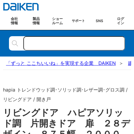
会社
製品
ショー
ログ
SNS
サポート
情報
情報
ルーム
イン
「ずっと ここちいいね」を実現する企業 DAIKEN
建
hapia トレンドウッド調･ソリッド調･レザー調･グロス調 /
リビングドア / 開き戸
リビングドア ハピアソリッ
ド調 片開きドア 扉 ２８デ