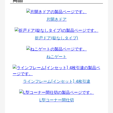
片開きドア
折戸ドア(錠なしタイプ)
ねこゲート
ラインフレーム[インセット] 4枚引違
L型コーナー間仕切