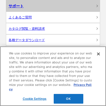
サポート
よくあるご質問
カタログ閲覧・資料請求
各種データダウンロード
WEB見積・各種シミュレーション
We use cookies to improve your experience on our web
site, to personalize content and ads and to analyze our
traffic. We share information about your use of our web
交換用部品の購入
site with our advertising and analytics partners, who ma
y combine it with other information that you have provi
修理・点検
ded to them or that they have collected from your use
of their services. Please click [Cookie Settings] to custo
mize your cookie settings on our website.
Privacy Poli
お問い合わせ
cy
ログイン
Cookie Settings
OK