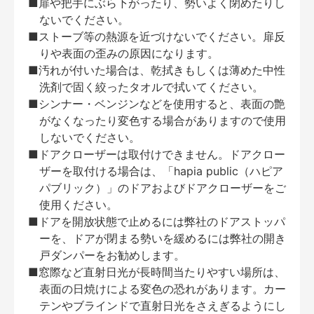
■扉や把手にぶら下がったり、勢いよく閉めたりし
ないでください。
■ストーブ等の熱源を近づけないでください。扉反
りや表面の歪みの原因になります。
■汚れが付いた場合は、乾拭きもしくは薄めた中性
洗剤で固く絞ったタオルで拭いてください。
■シンナー・ベンジンなどを使用すると、表面の艶
がなくなったり変色する場合がありますので使用
しないでください。
■ドアクローザーは取付けできません。ドアクロー
ザーを取付ける場合は、「hapia public（ハピア
パブリック）」のドアおよびドアクローザーをご
使用ください。
■ドアを開放状態で止めるには弊社のドアストッパ
ーを、ドアが閉まる勢いを緩めるには弊社の開き
戸ダンパーをお勧めします。
■窓際など直射日光が長時間当たりやすい場所は、
表面の日焼けによる変色の恐れがあります。カー
テンやブラインドで直射日光をさえぎるようにし