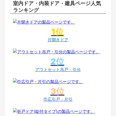
室内ドア・内装ドア・建具ページ人気
ランキング
片開きドア
アウトセット吊戸・引分
巾広引戸・片引