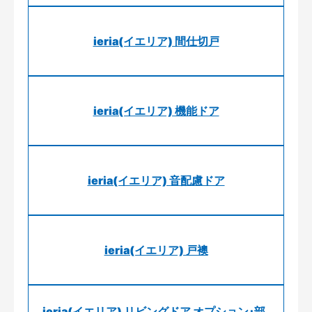
ieria(イエリア) 間仕切戸
ieria(イエリア) 機能ドア
ieria(イエリア) 音配慮ドア
ieria(イエリア) 戸襖
ieria(イエリア) リビングドア オプション･部