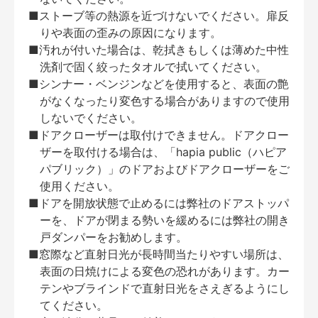
■ストーブ等の熱源を近づけないでください。扉反
りや表面の歪みの原因になります。
■汚れが付いた場合は、乾拭きもしくは薄めた中性
洗剤で固く絞ったタオルで拭いてください。
■シンナー・ベンジンなどを使用すると、表面の艶
がなくなったり変色する場合がありますので使用
しないでください。
■ドアクローザーは取付けできません。ドアクロー
ザーを取付ける場合は、「hapia public（ハピア
パブリック）」のドアおよびドアクローザーをご
使用ください。
■ドアを開放状態で止めるには弊社のドアストッパ
ーを、ドアが閉まる勢いを緩めるには弊社の開き
戸ダンパーをお勧めします。
■窓際など直射日光が長時間当たりやすい場所は、
表面の日焼けによる変色の恐れがあります。カー
テンやブラインドで直射日光をさえぎるようにし
てください。