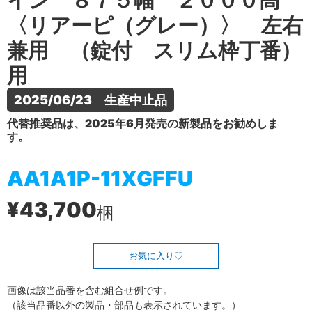
イン ８７５幅 ２０００高
〈リアーピ（グレー）〉 左右
兼用 （錠付 スリム枠丁番）
用
2025/06/23　生産中止品
代替推奨品は、2025年6月発売の新製品をお勧めしま
す。
AA1A1P-11XGFFU
¥43,700
梱
お気に入り
画像は該当品番を含む組合せ例です。
（該当品番以外の製品・部品も表示されています。）