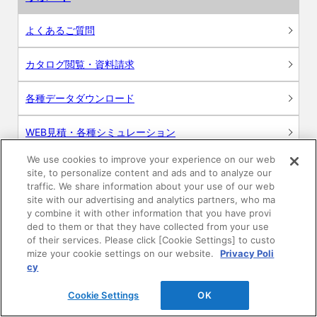
よくあるご質問
カタログ閲覧・資料請求
各種データダウンロード
WEB見積・各種シミュレーション
We use cookies to improve your experience on our web
交換用部品の購入
site, to personalize content and ads and to analyze our
traffic. We share information about your use of our web
修理・点検
site with our advertising and analytics partners, who ma
y combine it with other information that you have provi
ded to them or that they have collected from your use
お問い合わせ
of their services. Please click [Cookie Settings] to custo
mize your cookie settings on our website.
Privacy Poli
ログイン
cy
Cookie Settings
OK
建築・設計関係者様向けサイト