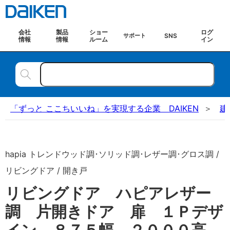
会社
製品
ショー
ログ
SNS
サポート
情報
情報
ルーム
イン
「ずっと ここちいいね」を実現する企業 DAIKEN
建
hapia トレンドウッド調･ソリッド調･レザー調･グロス調 /
リビングドア / 開き戸
リビングドア ハピアレザー
調 片開きドア 扉 １Ｐデザ