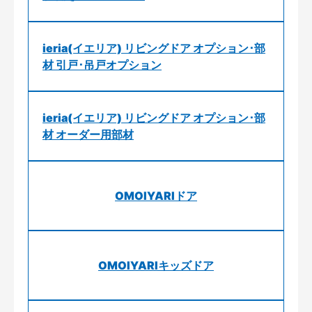
ieria(イエリア) リビングドア オプション･部
材 引戸･吊戸オプション
ieria(イエリア) リビングドア オプション･部
材 オーダー用部材
OMOIYARIドア
OMOIYARIキッズドア