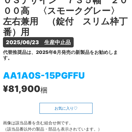
０Ｓデザイン ７３５幅 ２０
００高 〈スモークグレー〉
左右兼用 （錠付 スリム枠丁
番）用
2025/06/23　生産中止品
代替推奨品は、2025年6月発売の新製品をお勧めしま
す。
AA1A0S-15PGFFU
¥81,900
梱
お気に入り
画像は該当品番を含む組合せ例です。
（該当品番以外の製品・部品も表示されています。）