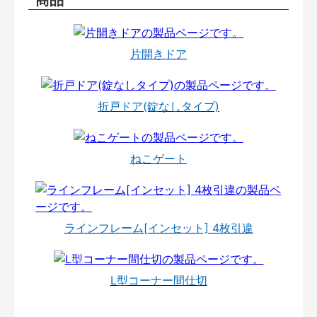
片開きドア
折戸ドア(錠なしタイプ)
ねこゲート
ラインフレーム[インセット] 4枚引違
L型コーナー間仕切