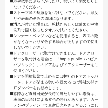
■扉や把手にぶら下がったり、勢いよく閉めたりし
ないでください。
■ストーブ等の熱源を近づけないでください。扉反
りや表面の歪みの原因になります。
■汚れが付いた場合は、乾拭きもしくは薄めた中性
洗剤で固く絞ったタオルで拭いてください。
■シンナー・ベンジンなどを使用すると、表面の艶
がなくなったり変色する場合がありますので使用
しないでください。
■ドアクローザーは取付けできません。ドアクロー
ザーを取付ける場合は、「hapia public（ハピア
パブリック）」のドアおよびドアクローザーをご
使用ください。
■ドアを開放状態で止めるには弊社のドアストッパ
ーを、ドアが閉まる勢いを緩めるには弊社の開き
戸ダンパーをお勧めします。
■窓際など直射日光が長時間当たりやすい場所は、
表面の日焼けによる変色の恐れがあります。カー
テンやブラインドで直射日光をさえぎるようにし