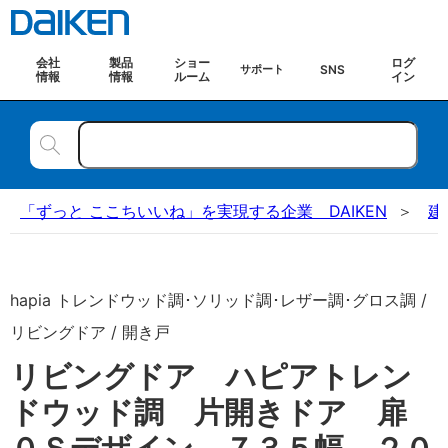
会社
製品
ショー
ログ
SNS
サポート
情報
情報
ルーム
イン
「ずっと ここちいいね」を実現する企業 DAIKEN
建
hapia トレンドウッド調･ソリッド調･レザー調･グロス調 /
リビングドア / 開き戸
リビングドア ハピアトレン
ドウッド調 片開きドア 扉