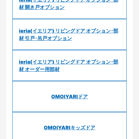
材 開き戸オプション
ieria(イエリア) リビングドア オプション･部
材 引戸･吊戸オプション
ieria(イエリア) リビングドア オプション･部
材 オーダー用部材
OMOIYARIドア
OMOIYARIキッズドア