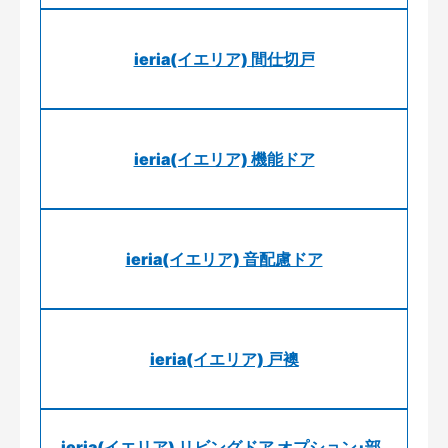
ieria(イエリア) 間仕切戸
ieria(イエリア) 機能ドア
ieria(イエリア) 音配慮ドア
ieria(イエリア) 戸襖
ieria(イエリア) リビングドア オプション･部