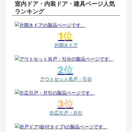
室内ドア・内装ドア・建具ページ人気
ランキング
片開きドア
アウトセット吊戸・引分
巾広引戸・片引