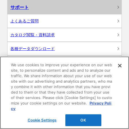
サポート
よくあるご質問
カタログ閲覧・資料請求
各種データダウンロード
WEB見積・各種シミュレーション
We use cookies to improve your experience on our web
site, to personalize content and ads and to analyze our
traffic. We share information about your use of our web
交換用部品の購入
site with our advertising and analytics partners, who ma
y combine it with other information that you have provi
修理・点検
ded to them or that they have collected from your use
of their services. Please click [Cookie Settings] to custo
mize your cookie settings on our website.
Privacy Poli
お問い合わせ
cy
ログイン
Cookie Settings
OK