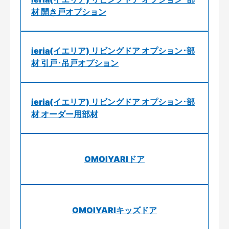
材 開き戸オプション
ieria(イエリア) リビングドア オプション･部
材 引戸･吊戸オプション
ieria(イエリア) リビングドア オプション･部
材 オーダー用部材
OMOIYARIドア
OMOIYARIキッズドア