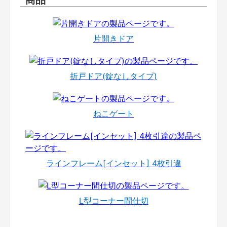
片開きドア
折戸ドア(錠なしタイプ)
ねこゲート
ラインフレーム[インセット] 4枚引違
L型コーナー間仕切