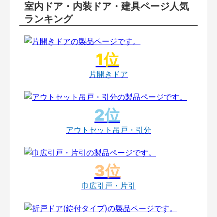
室内ドア・内装ドア・建具ページ人気
ランキング
片開きドア
アウトセット吊戸・引分
巾広引戸・片引