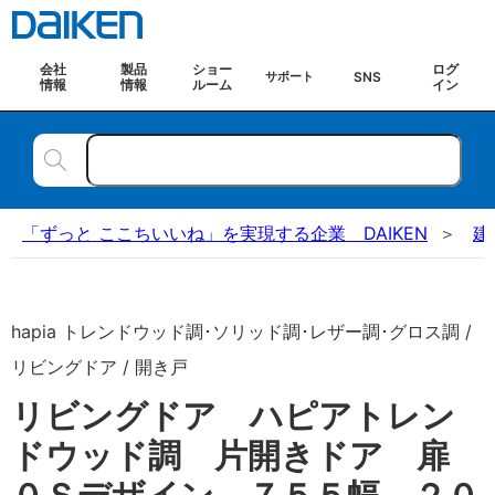
会社
製品
ショー
ログ
SNS
サポート
情報
情報
ルーム
イン
「ずっと ここちいいね」を実現する企業 DAIKEN
建
hapia トレンドウッド調･ソリッド調･レザー調･グロス調 /
リビングドア / 開き戸
リビングドア ハピアトレン
ドウッド調 片開きドア 扉