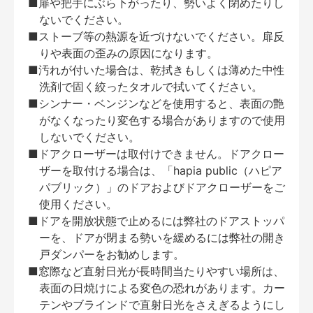
■扉や把手にぶら下がったり、勢いよく閉めたりし
ないでください。
■ストーブ等の熱源を近づけないでください。扉反
りや表面の歪みの原因になります。
■汚れが付いた場合は、乾拭きもしくは薄めた中性
洗剤で固く絞ったタオルで拭いてください。
■シンナー・ベンジンなどを使用すると、表面の艶
がなくなったり変色する場合がありますので使用
しないでください。
■ドアクローザーは取付けできません。ドアクロー
ザーを取付ける場合は、「hapia public（ハピア
パブリック）」のドアおよびドアクローザーをご
使用ください。
■ドアを開放状態で止めるには弊社のドアストッパ
ーを、ドアが閉まる勢いを緩めるには弊社の開き
戸ダンパーをお勧めします。
■窓際など直射日光が長時間当たりやすい場所は、
表面の日焼けによる変色の恐れがあります。カー
テンやブラインドで直射日光をさえぎるようにし