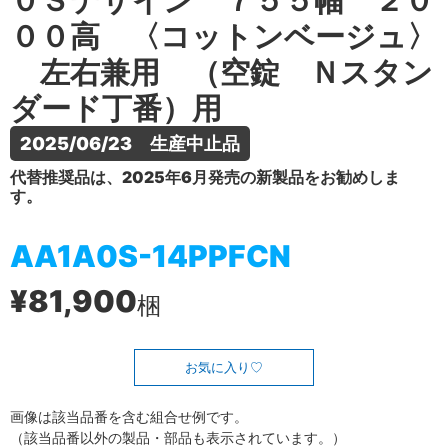
０Ｓデザイン ７５５幅 ２０
００高 〈コットンベージュ〉
左右兼用 （空錠 Ｎスタン
ダード丁番）用
2025/06/23　生産中止品
代替推奨品は、2025年6月発売の新製品をお勧めしま
す。
AA1A0S-14PPFCN
¥81,900
梱
お気に入り
画像は該当品番を含む組合せ例です。
（該当品番以外の製品・部品も表示されています。）