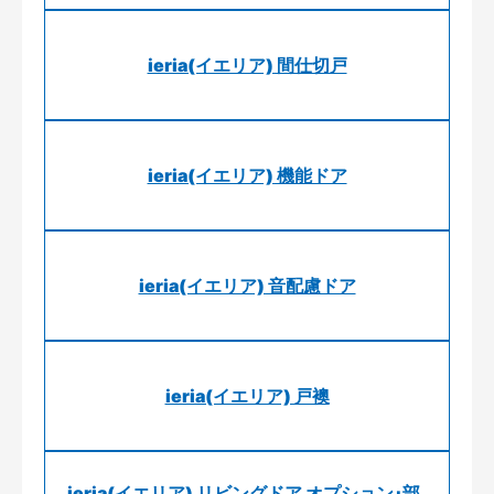
ieria(イエリア) 間仕切戸
ieria(イエリア) 機能ドア
ieria(イエリア) 音配慮ドア
ieria(イエリア) 戸襖
ieria(イエリア) リビングドア オプション･部