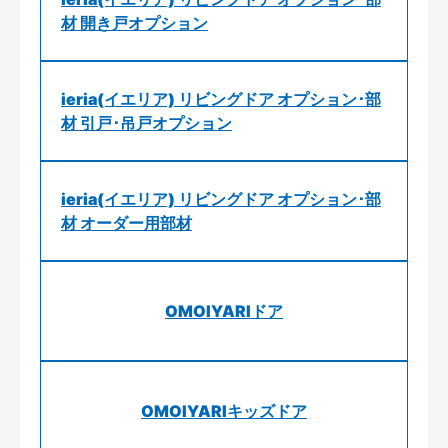
材 開き戸オプション
ieria(イエリア) リビングドア オプション･部
材 引戸･吊戸オプション
ieria(イエリア) リビングドア オプション･部
材 オーダー用部材
OMOIYARIドア
OMOIYARIキッズドア