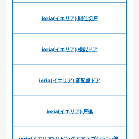
ieria(イエリア) 間仕切戸
ieria(イエリア) 機能ドア
ieria(イエリア) 音配慮ドア
ieria(イエリア) 戸襖
ieria(イエリア) リビングドア オプション･部