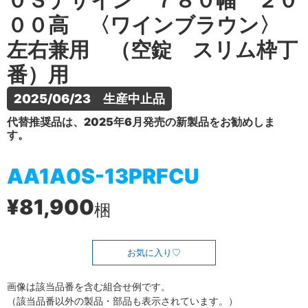
０Ｓデザイン ７８０幅 ２０
００高 〈ワインブラウン〉
左右兼用 （空錠 スリム枠丁
番）用
2025/06/23　生産中止品
代替推奨品は、2025年6月発売の新製品をお勧めしま
す。
AA1A0S-13PRFCU
¥81,900
梱
お気に入り
画像は該当品番を含む組合せ例です。
（該当品番以外の製品・部品も表示されています。）