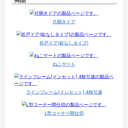
片開きドア
折戸ドア(錠なしタイプ)
ねこゲート
ラインフレーム[インセット] 4枚引違
L型コーナー間仕切