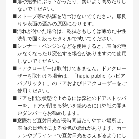
■扉や把手にぶら下がったり、勢いよく閉めたりし
ないでください。
■ストーブ等の熱源を近づけないでください。扉反
りや表面の歪みの原因になります。
■汚れが付いた場合は、乾拭きもしくは薄めた中性
洗剤で固く絞ったタオルで拭いてください。
■シンナー・ベンジンなどを使用すると、表面の艶
がなくなったり変色する場合がありますので使用
しないでください。
■ドアクローザーは取付けできません。ドアクロー
ザーを取付ける場合は、「hapia public（ハピア
パブリック）」のドアおよびドアクローザーをご
使用ください。
■ドアを開放状態で止めるには弊社のドアストッパ
ーを、ドアが閉まる勢いを緩めるには弊社の開き
戸ダンパーをお勧めします。
■窓際など直射日光が長時間当たりやすい場所は、
表面の日焼けによる変色の恐れがあります。カー
テンやブラインドで直射日光をさえぎるようにし