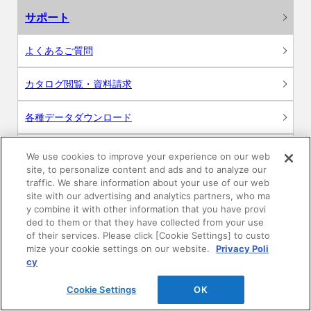
サポート
よくあるご質問
カタログ閲覧・資料請求
各種データダウンロード
WEB見積・各種シミュレーション
We use cookies to improve your experience on our web
site, to personalize content and ads and to analyze our
traffic. We share information about your use of our web
交換用部品の購入
site with our advertising and analytics partners, who ma
y combine it with other information that you have provi
修理・点検
ded to them or that they have collected from your use
of their services. Please click [Cookie Settings] to custo
mize your cookie settings on our website.
Privacy Poli
お問い合わせ
cy
ログイン
Cookie Settings
OK