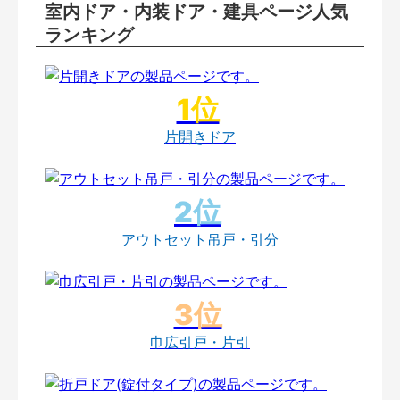
室内ドア・内装ドア・建具ページ人気
ランキング
片開きドア
アウトセット吊戸・引分
巾広引戸・片引