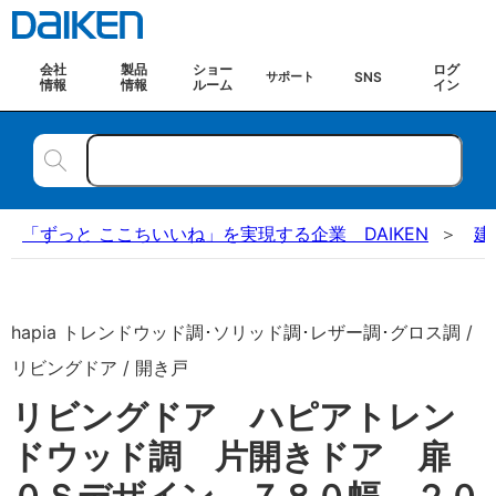
会社
製品
ショー
ログ
SNS
サポート
情報
情報
ルーム
イン
「ずっと ここちいいね」を実現する企業 DAIKEN
建
hapia トレンドウッド調･ソリッド調･レザー調･グロス調 /
リビングドア / 開き戸
リビングドア ハピアトレン
ドウッド調 片開きドア 扉