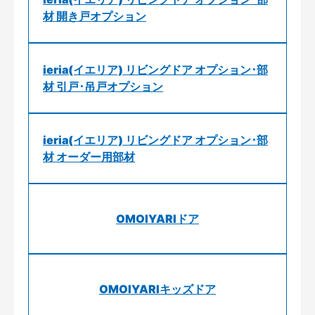
材 開き戸オプション
ieria(イエリア) リビングドア オプション･部
材 引戸･吊戸オプション
ieria(イエリア) リビングドア オプション･部
材 オーダー用部材
OMOIYARIドア
OMOIYARIキッズドア