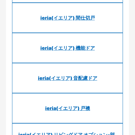
ieria(イエリア) 間仕切戸
ieria(イエリア) 機能ドア
ieria(イエリア) 音配慮ドア
ieria(イエリア) 戸襖
ieria(イエリア) リビングドア オプション･部