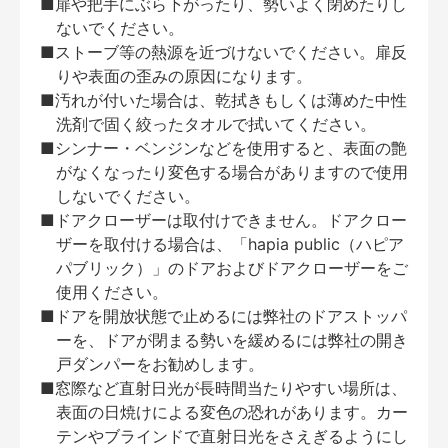
■扉や把手にぶら下がったり、勢いよく閉めたりし
ないでください。
■ストーブ等の熱源を近づけないでください。扉反
りや表面の歪みの原因になります。
■汚れが付いた場合は、乾拭きもしくは薄めた中性
洗剤で固く絞ったタオルで拭いてください。
■シンナー・ベンジンなどを使用すると、表面の艶
がなくなったり変色する場合がありますので使用
しないでください。
■ドアクローザーは取付けできません。ドアクロー
ザーを取付ける場合は、「hapia public（ハピア
パブリック）」のドアおよびドアクローザーをご
使用ください。
■ドアを開放状態で止めるには弊社のドアストッパ
ーを、ドアが閉まる勢いを緩めるには弊社の開き
戸ダンパーをお勧めします。
■窓際など直射日光が長時間当たりやすい場所は、
表面の日焼けによる変色の恐れがあります。カー
テンやブラインドで直射日光をさえぎるようにし