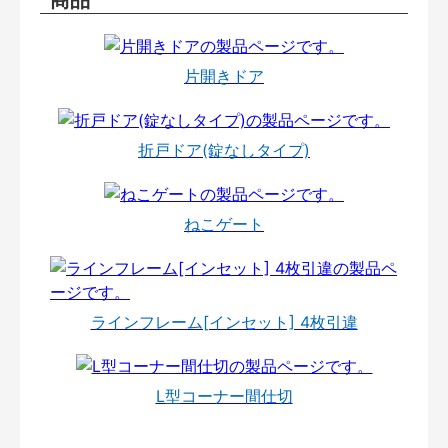
片開きドア
折戸ドア(錠なしタイプ)
ねこゲート
ラインフレーム[インセット] 4枚引違
L型コーナー間仕切