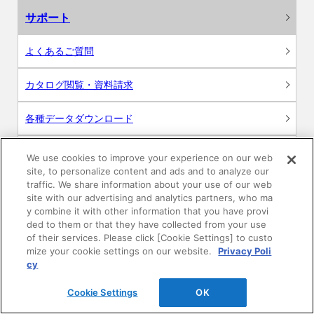
サポート
よくあるご質問
カタログ閲覧・資料請求
各種データダウンロード
WEB見積・各種シミュレーション
We use cookies to improve your experience on our web
site, to personalize content and ads and to analyze our
traffic. We share information about your use of our web
交換用部品の購入
site with our advertising and analytics partners, who ma
y combine it with other information that you have provi
修理・点検
ded to them or that they have collected from your use
of their services. Please click [Cookie Settings] to custo
mize your cookie settings on our website.
Privacy Poli
お問い合わせ
cy
ログイン
Cookie Settings
OK