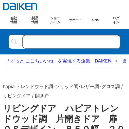
会社
製品
ショー
ログ
SNS
サポート
情報
情報
ルーム
イン
「ずっと ここちいいね」を実現する企業 DAIKEN
建
hapia トレンドウッド調･ソリッド調･レザー調･グロス調 /
リビングドア / 開き戸
リビングドア ハピアトレン
ドウッド調 片開きドア 扉