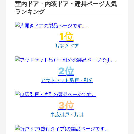
室内ドア・内装ドア・建具ページ人気
ランキング
片開きドア
アウトセット吊戸・引分
巾広引戸・片引