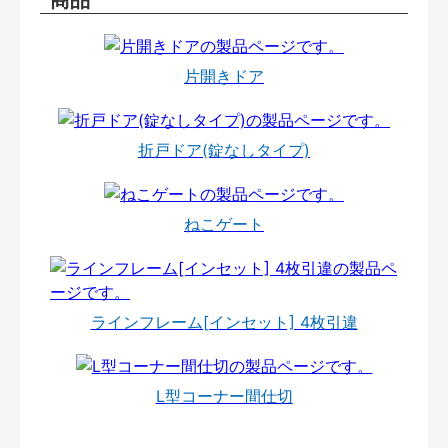
片開きドア
折戸ドア(錠なしタイプ)
ねこゲート
ラインフレーム[インセット] 4枚引違
L型コーナー間仕切