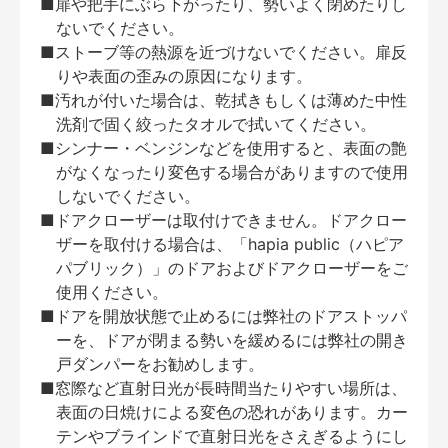
■扉や把手にぶら下がったり、勢いよく閉めたりし
ないでください。
■ストーブ等の熱源を近づけないでください。扉反
りや表面の歪みの原因になります。
■汚れが付いた場合は、乾拭きもしくは薄めた中性
洗剤で固く絞ったタオルで拭いてください。
■シンナー・ベンジンなどを使用すると、表面の艶
がなくなったり変色する場合がありますので使用
しないでください。
■ドアクローザーは取付けできません。ドアクロー
ザーを取付ける場合は、「hapia public（ハピア
パブリック）」のドアおよびドアクローザーをご
使用ください。
■ドアを開放状態で止めるには弊社のドアストッパ
ーを、ドアが閉まる勢いを緩めるには弊社の開き
戸ダンパーをお勧めします。
■窓際など直射日光が長時間当たりやすい場所は、
表面の日焼けによる変色の恐れがあります。カー
テンやブラインドで直射日光をさえぎるようにし