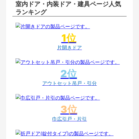
室内ドア・内装ドア・建具ページ人気
ランキング
片開きドア
アウトセット吊戸・引分
巾広引戸・片引