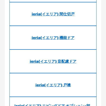
ieria(イエリア) 間仕切戸
ieria(イエリア) 機能ドア
ieria(イエリア) 音配慮ドア
ieria(イエリア) 戸襖
ieria(イエリア) リビングドア オプション･部