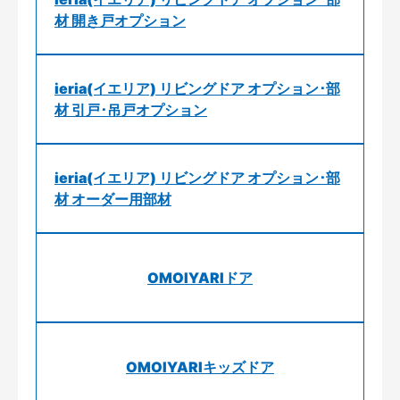
材 開き戸オプション
ieria(イエリア) リビングドア オプション･部
材 引戸･吊戸オプション
ieria(イエリア) リビングドア オプション･部
材 オーダー用部材
OMOIYARIドア
OMOIYARIキッズドア