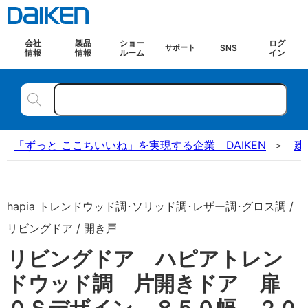
会社
製品
ショー
ログ
SNS
サポート
情報
情報
ルーム
イン
「ずっと ここちいいね」を実現する企業 DAIKEN
建
hapia トレンドウッド調･ソリッド調･レザー調･グロス調 /
リビングドア / 開き戸
リビングドア ハピアトレン
ドウッド調 片開きドア 扉