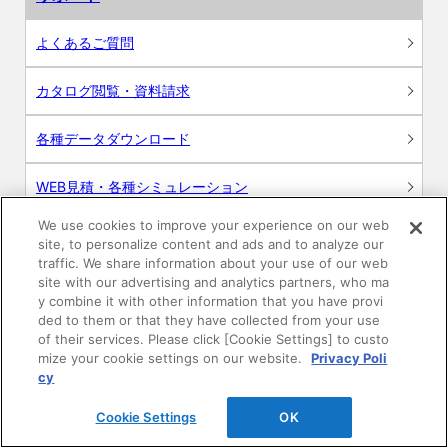
よくあるご質問
カタログ閲覧・資料請求
各種データダウンロード
WEB見積・各種シミュレーション
We use cookies to improve your experience on our web
交換用部品の購入
site, to personalize content and ads and to analyze our
traffic. We share information about your use of our web
修理・点検
site with our advertising and analytics partners, who ma
y combine it with other information that you have provi
ded to them or that they have collected from your use
お問い合わせ
of their services. Please click [Cookie Settings] to custo
mize your cookie settings on our website.
Privacy Poli
ログイン
cy
Cookie Settings
OK
建築・設計関係者様向けサイト