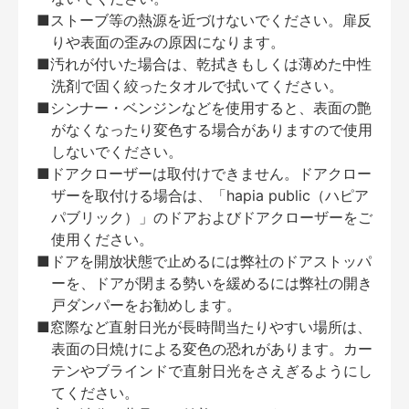
■ストーブ等の熱源を近づけないでください。扉反
りや表面の歪みの原因になります。
■汚れが付いた場合は、乾拭きもしくは薄めた中性
洗剤で固く絞ったタオルで拭いてください。
■シンナー・ベンジンなどを使用すると、表面の艶
がなくなったり変色する場合がありますので使用
しないでください。
■ドアクローザーは取付けできません。ドアクロー
ザーを取付ける場合は、「hapia public（ハピア
パブリック）」のドアおよびドアクローザーをご
使用ください。
■ドアを開放状態で止めるには弊社のドアストッパ
ーを、ドアが閉まる勢いを緩めるには弊社の開き
戸ダンパーをお勧めします。
■窓際など直射日光が長時間当たりやすい場所は、
表面の日焼けによる変色の恐れがあります。カー
テンやブラインドで直射日光をさえぎるようにし
てください。