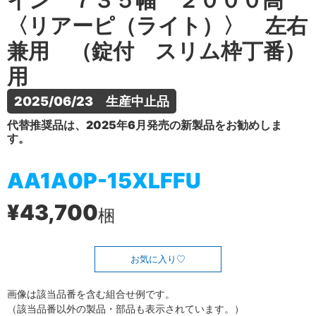
イン ７３５幅 ２０００高
〈リアーピ（ライト）〉 左右
兼用 （錠付 スリム枠丁番）
用
2025/06/23　生産中止品
代替推奨品は、2025年6月発売の新製品をお勧めしま
す。
AA1A0P-15XLFFU
¥43,700
梱
お気に入り
画像は該当品番を含む組合せ例です。
（該当品番以外の製品・部品も表示されています。）