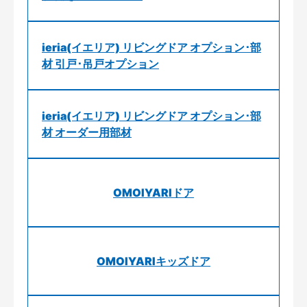
ieria(イエリア) リビングドア オプション･部
材 引戸･吊戸オプション
ieria(イエリア) リビングドア オプション･部
材 オーダー用部材
OMOIYARIドア
OMOIYARIキッズドア