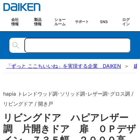
会社
製品
ショー
ログ
SNS
サポート
情報
情報
ルーム
イン
「ずっと ここちいいね」を実現する企業 DAIKEN
建
hapia トレンドウッド調･ソリッド調･レザー調･グロス調 /
リビングドア / 開き戸
リビングドア ハピアレザー
調 片開きドア 扉 ０Ｐデザ