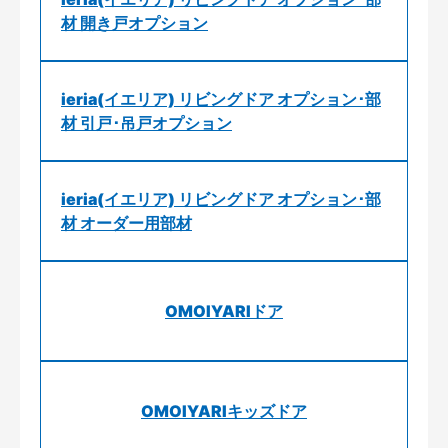
材 開き戸オプション
ieria(イエリア) リビングドア オプション･部
材 引戸･吊戸オプション
ieria(イエリア) リビングドア オプション･部
材 オーダー用部材
OMOIYARIドア
OMOIYARIキッズドア