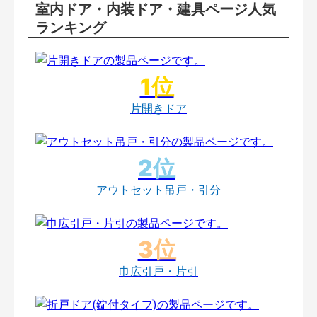
室内ドア・内装ドア・建具ページ人気
ランキング
片開きドア
アウトセット吊戸・引分
巾広引戸・片引