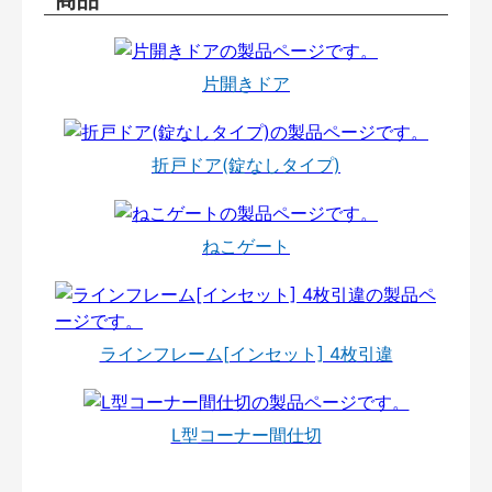
片開きドア
折戸ドア(錠なしタイプ)
ねこゲート
ラインフレーム[インセット] 4枚引違
L型コーナー間仕切