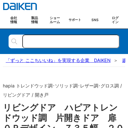
会社
製品
ショー
ログ
SNS
サポート
情報
情報
ルーム
イン
「ずっと ここちいいね」を実現する企業 DAIKEN
建
hapia トレンドウッド調･ソリッド調･レザー調･グロス調 /
リビングドア / 開き戸
リビングドア ハピアトレン
ドウッド調 片開きドア 扉