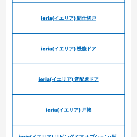
ieria(イエリア) 間仕切戸
ieria(イエリア) 機能ドア
ieria(イエリア) 音配慮ドア
ieria(イエリア) 戸襖
ieria(イエリア) リビングドア オプション･部