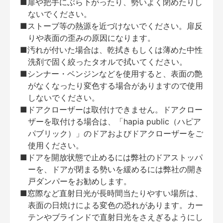
■扉や把手にぶら下がったり、勢いよく閉めたりし
ないでください。
■ストーブ等の熱源を近づけないでください。扉反
りや表面の歪みの原因になります。
■汚れが付いた場合は、乾拭きもしくは薄めた中性
洗剤で固く絞ったタオルで拭いてください。
■シンナー・ベンジンなどを使用すると、表面の艶
がなくなったり変色する場合がありますので使用
しないでください。
■ドアクローザーは取付けできません。ドアクロー
ザーを取付ける場合は、「hapia public（ハピア
パブリック）」のドアおよびドアクローザーをご
使用ください。
■ドアを開放状態で止めるには弊社のドアストッパ
ーを、ドアが閉まる勢いを緩めるには弊社の開き
戸ダンパーをお勧めします。
■窓際など直射日光が長時間当たりやすい場所は、
表面の日焼けによる変色の恐れがあります。カー
テンやブラインドで直射日光をさえぎるようにし