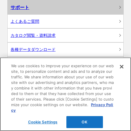
サポート
よくあるご質問
カタログ閲覧・資料請求
各種データダウンロード
WEB見積・各種シミュレーション
We use cookies to improve your experience on our web
site, to personalize content and ads and to analyze our
traffic. We share information about your use of our web
交換用部品の購入
site with our advertising and analytics partners, who ma
y combine it with other information that you have provi
修理・点検
ded to them or that they have collected from your use
of their services. Please click [Cookie Settings] to custo
mize your cookie settings on our website.
Privacy Poli
お問い合わせ
cy
ログイン
Cookie Settings
OK