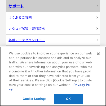
サポート
よくあるご質問
カタログ閲覧・資料請求
各種データダウンロード
WEB見積・各種シミュレーション
We use cookies to improve your experience on our web
site, to personalize content and ads and to analyze our
traffic. We share information about your use of our web
交換用部品の購入
site with our advertising and analytics partners, who ma
y combine it with other information that you have provi
修理・点検
ded to them or that they have collected from your use
of their services. Please click [Cookie Settings] to custo
mize your cookie settings on our website.
Privacy Poli
お問い合わせ
cy
ログイン
Cookie Settings
OK