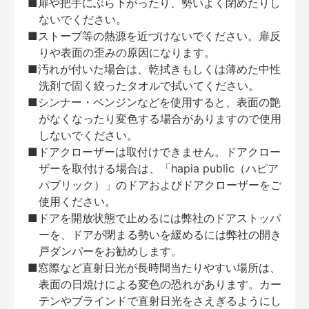
■扉や把手にぶら下がったり、勢いよく閉めたりし
ないでください。
■ストーブ等の熱源を近づけないでください。扉反
りや表面の歪みの原因になります。
■汚れが付いた場合は、乾拭きもしくは薄めた中性
洗剤で固く絞ったタオルで拭いてください。
■シンナー・ベンジンなどを使用すると、表面の艶
がなくなったり変色する場合がありますので使用
しないでください。
■ドアクローザーは取付けできません。ドアクロー
ザーを取付ける場合は、「hapia public（ハピア
パブリック）」のドアおよびドアクローザーをご
使用ください。
■ドアを開放状態で止めるには弊社のドアストッパ
ーを、ドアが閉まる勢いを緩めるには弊社の開き
戸ダンパーをお勧めします。
■窓際など直射日光が長時間当たりやすい場所は、
表面の日焼けによる変色の恐れがあります。カー
テンやブラインドで直射日光をさえぎるようにし