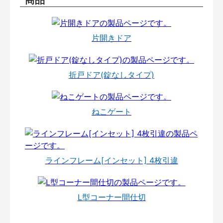
片開きドア
折戸ドア(錠なしタイプ)
ねこゲート
ラインフレーム[インセット] 4枚引違
L型コーナー間仕切