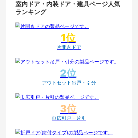
室内ドア・内装ドア・建具ページ人気
ランキング
片開きドア
アウトセット吊戸・引分
巾広引戸・片引