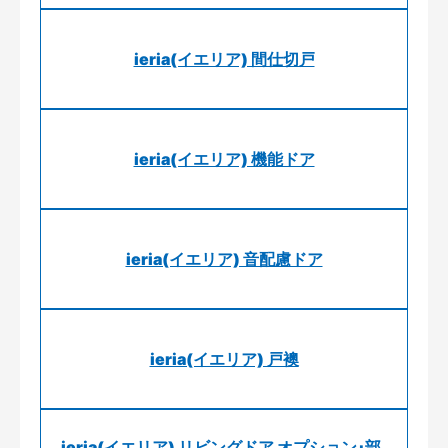
ieria(イエリア) 間仕切戸
ieria(イエリア) 機能ドア
ieria(イエリア) 音配慮ドア
ieria(イエリア) 戸襖
ieria(イエリア) リビングドア オプション･部