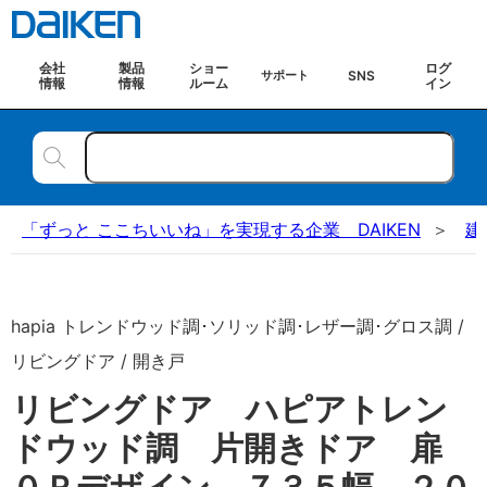
会社
製品
ショー
ログ
SNS
サポート
情報
情報
ルーム
イン
「ずっと ここちいいね」を実現する企業 DAIKEN
建
hapia トレンドウッド調･ソリッド調･レザー調･グロス調 /
リビングドア / 開き戸
リビングドア ハピアトレン
ドウッド調 片開きドア 扉