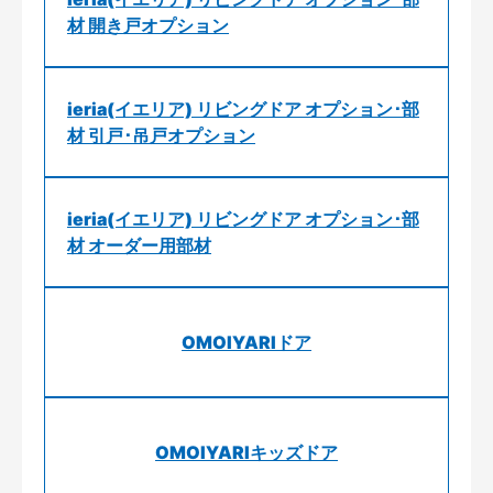
材 開き戸オプション
ieria(イエリア) リビングドア オプション･部
材 引戸･吊戸オプション
ieria(イエリア) リビングドア オプション･部
材 オーダー用部材
OMOIYARIドア
OMOIYARIキッズドア