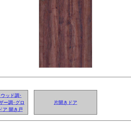
ンドウッド調･
ザー調･グロ
片開きドア
ドア 開き戸