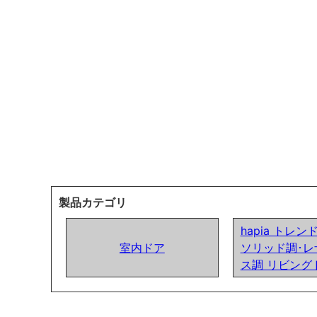
製品カテゴリ
hapia トレ
室内ドア
ソリッド調･レ
ス調 リビング