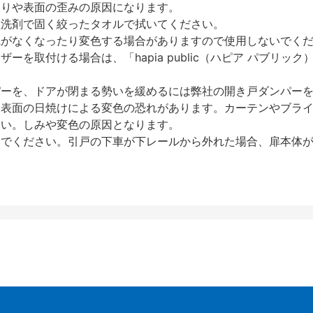
反りや表面の歪みの原因になります。
性洗剤で固く絞ったタオルで拭いてください。
艶がなくなったり変色する場合がありますので使用しないでく
を取付ける場合は、「hapia public（ハピア パブリ
パーを、ドアが閉まる勢いを緩めるには弊社の開き戸ダンパー
、表面の日焼けによる変色の恐れがあります。カーテンやブラ
さい。しみや変色の原因となります。
いでください。引戸の下車が下レールから外れた場合、扉本体