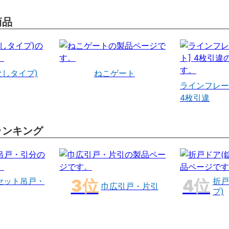
商品
なしタイプ)
ねこゲート
ラインフレー
4枚引違
ランキング
セット吊戸・
折戸
巾広引戸・片引
プ)