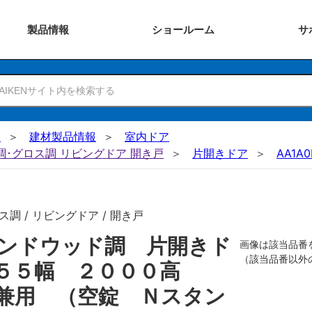
製品
情報
ショー
ルーム
サ
N
建材製品情報
室内ドア
ー調･グロス調 リビングドア 開き戸
片開きドア
AA1A0
調 / リビングドア / 開き戸
ンドウッド調 片開きド
画像は該当品番
（該当品番以外
７５５幅 ２０００高
兼用 （空錠 Ｎスタン