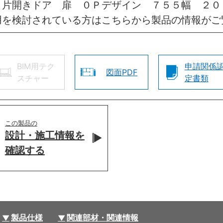
 片開きドア 扉 ０Ｐデザイン ７５５幅 ２
用を検討されている方はこちらから製品の情報がご
BIM用テク
申請関係
図面PDF
スチャー
定書類
この製品の
設計・施工情報を
確認する
製品仕様
関連部材・関連情報