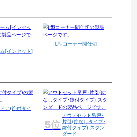
L型コーナー間仕切
ム[インセット]
ドア(錠付タイ
アウトセット吊戸･
片引(錠なしタイプ･
錠付タイプ) スタン
ダード