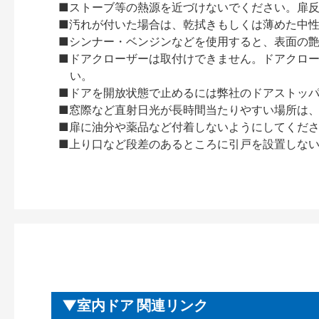
■ストーブ等の熱源を近づけないでください。扉
■汚れが付いた場合は、乾拭きもしくは薄めた中
■シンナー・ベンジンなどを使用すると、表面の
■ドアクローザーは取付けできません。ドアクローザー
い。
■ドアを開放状態で止めるには弊社のドアストッ
■窓際など直射日光が長時間当たりやすい場所は
■扉に油分や薬品など付着しないようにしてくだ
■上り口など段差のあるところに引戸を設置しな
室内ドア 関連リンク