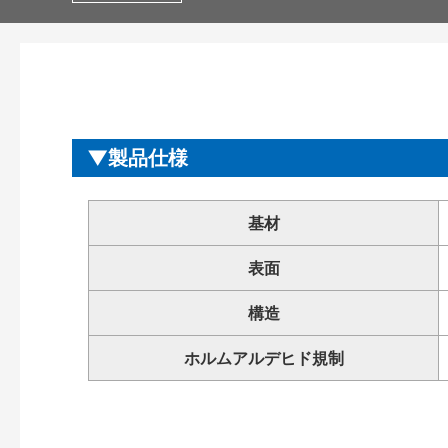
製品仕様
基材
表面
構造
ホルムアルデヒド規制