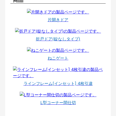
片開きドア
折戸ドア(錠なしタイプ)
ねこゲート
ラインフレーム[インセット] 4枚引違
L型コーナー間仕切