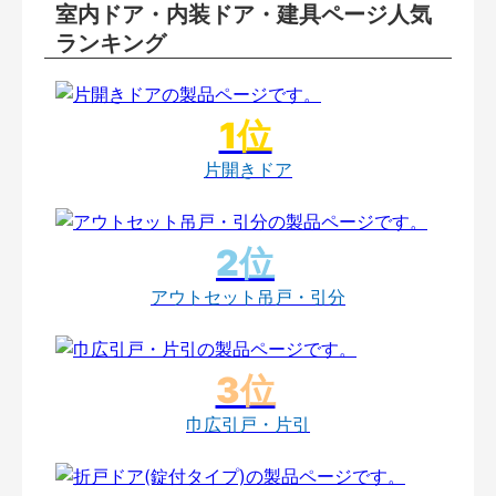
室内ドア・内装ドア・建具ページ人気
ランキング
片開きドア
アウトセット吊戸・引分
巾広引戸・片引