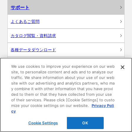
サポート
よくあるご質問
カタログ閲覧・資料請求
各種データダウンロード
WEB見積・各種シミュレーション
We use cookies to improve your experience on our web
site, to personalize content and ads and to analyze our
traffic. We share information about your use of our web
交換用部品の購入
site with our advertising and analytics partners, who ma
y combine it with other information that you have provi
修理・点検
ded to them or that they have collected from your use
of their services. Please click [Cookie Settings] to custo
mize your cookie settings on our website.
Privacy Poli
お問い合わせ
cy
ログイン
Cookie Settings
OK