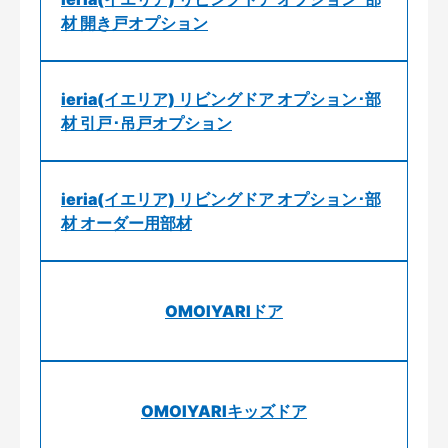
材 開き戸オプション
ieria(イエリア) リビングドア オプション･部
材 引戸･吊戸オプション
ieria(イエリア) リビングドア オプション･部
材 オーダー用部材
OMOIYARIドア
OMOIYARIキッズドア