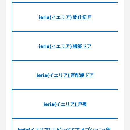
ieria(イエリア) 間仕切戸
ieria(イエリア) 機能ドア
ieria(イエリア) 音配慮ドア
ieria(イエリア) 戸襖
ieria(イエリア) リビングドア オプション･部