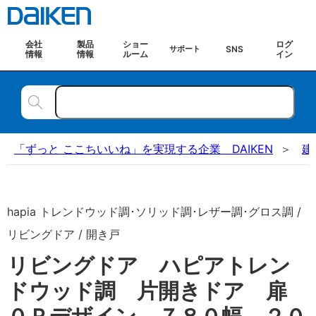
会社
製品
ショー
ログ
SNS
サポート
情報
情報
ルーム
イン
「ずっと ここちいいね」を実現する企業 DAIKEN
建
hapia トレンドウッド調･ソリッド調･レザー調･グロス調 /
リビングドア / 開き戸
リビングドア ハピアトレン
ドウッド調 片開きドア 扉