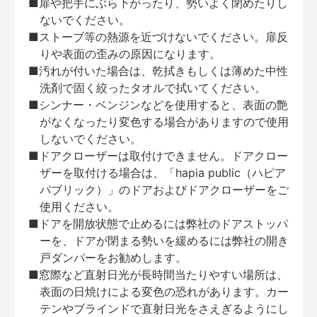
■扉や把手にぶら下がったり、勢いよく閉めたりし
ないでください。
■ストーブ等の熱源を近づけないでください。扉反
りや表面の歪みの原因になります。
■汚れが付いた場合は、乾拭きもしくは薄めた中性
洗剤で固く絞ったタオルで拭いてください。
■シンナー・ベンジンなどを使用すると、表面の艶
がなくなったり変色する場合がありますので使用
しないでください。
■ドアクローザーは取付けできません。ドアクロー
ザーを取付ける場合は、「hapia public（ハピア
パブリック）」のドアおよびドアクローザーをご
使用ください。
■ドアを開放状態で止めるには弊社のドアストッパ
ーを、ドアが閉まる勢いを緩めるには弊社の開き
戸ダンパーをお勧めします。
■窓際など直射日光が長時間当たりやすい場所は、
表面の日焼けによる変色の恐れがあります。カー
テンやブラインドで直射日光をさえぎるようにし