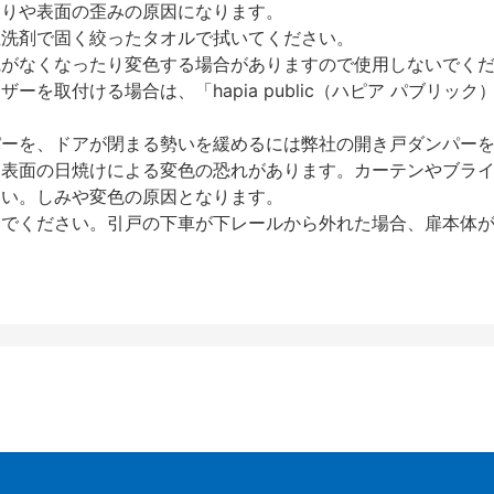
反りや表面の歪みの原因になります。
性洗剤で固く絞ったタオルで拭いてください。
艶がなくなったり変色する場合がありますので使用しないでく
を取付ける場合は、「hapia public（ハピア パブリ
パーを、ドアが閉まる勢いを緩めるには弊社の開き戸ダンパー
、表面の日焼けによる変色の恐れがあります。カーテンやブラ
さい。しみや変色の原因となります。
いでください。引戸の下車が下レールから外れた場合、扉本体