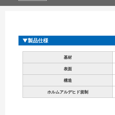
製品仕様
基材
表面
構造
ホルムアルデヒド規制