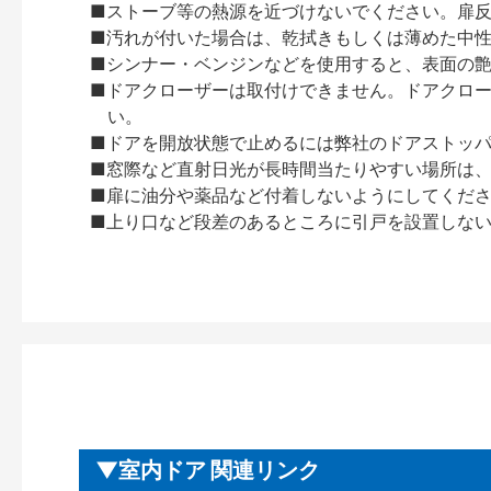
■ストーブ等の熱源を近づけないでください。扉
■汚れが付いた場合は、乾拭きもしくは薄めた中
■シンナー・ベンジンなどを使用すると、表面の
■ドアクローザーは取付けできません。ドアクローザー
い。
■ドアを開放状態で止めるには弊社のドアストッ
■窓際など直射日光が長時間当たりやすい場所は
■扉に油分や薬品など付着しないようにしてくだ
■上り口など段差のあるところに引戸を設置しな
室内ドア 関連リンク