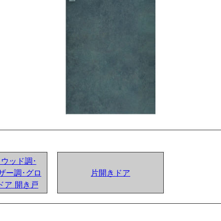
ンドウッド調･
ザー調･グロ
片開きドア
ドア 開き戸