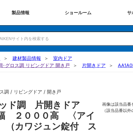
製品
情報
ショー
ルーム
サ
N
建材製品情報
室内ドア
ー調･グロス調 リビングドア 開き戸
片開きドア
AA1A0
調 / リビングドア / 開き戸
リッド調 片開きドア
画像は該当品番
（該当品番以外
幅 ２０００高 〈アイ
 （カワジュン錠付 ス