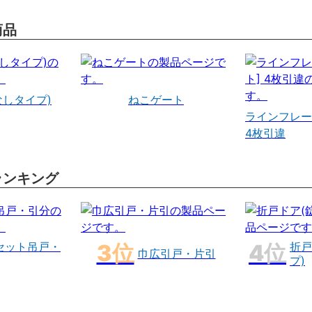
商品
なしタイプ)
ねこゲート
ラインフレー
4枚引違
ランキング
セット吊戸・
折戸
巾広引戸・片引
プ)