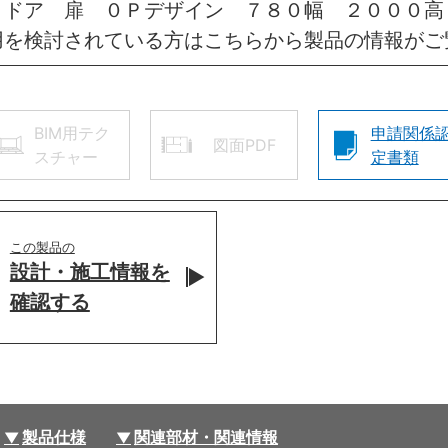
きドア 扉 ０Ｐデザイン ７８０幅 ２０００高
用を検討されている方はこちらから製品の情報がご
BIM用テク
申請関係
図面PDF
スチャー
定書類
この製品の
設計・施工情報を
確認する
製品仕様
関連部材・関連情報