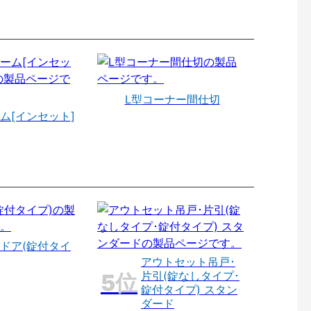
L型コーナー間仕切
ム[インセット]
ドア(錠付タイ
アウトセット吊戸･
片引(錠なしタイプ･
錠付タイプ) スタン
ダード