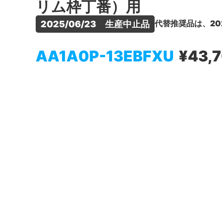
リム枠丁番）用
代替推奨品は、20
2025/06/23　生産中止品
AA1A0P-13EBFXU
¥43,