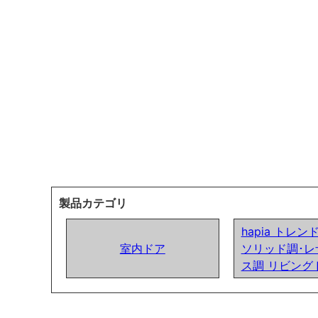
製品カテゴリ
hapia トレ
室内ドア
ソリッド調･レ
ス調 リビング