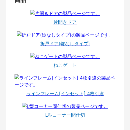
片開きドア
折戸ドア(錠なしタイプ)
ねこゲート
ラインフレーム[インセット] 4枚引違
L型コーナー間仕切