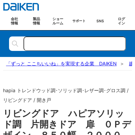
会社
製品
ショー
ログ
SNS
サポート
情報
情報
ルーム
イン
「ずっと ここちいいね」を実現する企業 DAIKEN
建
hapia トレンドウッド調･ソリッド調･レザー調･グロス調 /
リビングドア / 開き戸
リビングドア ハピアソリッ
ド調 片開きドア 扉 ０Ｐデ