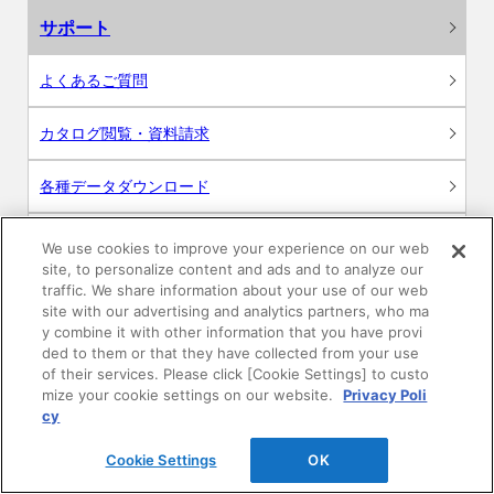
サポート
よくあるご質問
カタログ閲覧・資料請求
各種データダウンロード
WEB見積・各種シミュレーション
We use cookies to improve your experience on our web
site, to personalize content and ads and to analyze our
traffic. We share information about your use of our web
交換用部品の購入
site with our advertising and analytics partners, who ma
y combine it with other information that you have provi
修理・点検
ded to them or that they have collected from your use
of their services. Please click [Cookie Settings] to custo
mize your cookie settings on our website.
Privacy Poli
お問い合わせ
cy
ログイン
Cookie Settings
OK