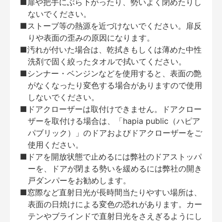
■扉や把手にぶら下がったり、勢いよく閉めたりし
ないでください。
■ストーブ等の熱源を近づけないでください。扉反
りや表面の歪みの原因になります。
■汚れが付いた場合は、乾拭きもしくは薄めた中性
洗剤で固く絞ったタオルで拭いてください。
■シンナー・ベンジンなどを使用すると、表面の艶
がなくなったり変色する場合がありますので使用
しないでください。
■ドアクローザーは取付けできません。ドアクロー
ザーを取付ける場合は、「hapia public（ハピア
パブリック）」のドアおよびドアクローザーをご
使用ください。
■ドアを開放状態で止めるには弊社のドアストッパ
ーを、ドアが閉まる勢いを緩めるには弊社の開き
戸ダンパーをお勧めします。
■窓際など直射日光が長時間当たりやすい場所は、
表面の日焼けによる変色の恐れがあります。カー
テンやブラインドで直射日光をさえぎるようにし