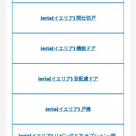
ieria(イエリア) 間仕切戸
ieria(イエリア) 機能ドア
ieria(イエリア) 音配慮ドア
ieria(イエリア) 戸襖
ieria(イエリア) リビングドア オプション･部