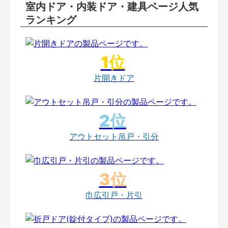
室内ドア・内装ドア・建具ページ人気
ランキング
片開きドア
アウトセット吊戸・引分
巾広引戸・片引