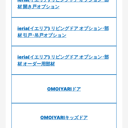
材 開き戸オプション
ieria(イエリア) リビングドア オプション･部
材 引戸･吊戸オプション
ieria(イエリア) リビングドア オプション･部
材 オーダー用部材
OMOIYARIドア
OMOIYARIキッズドア