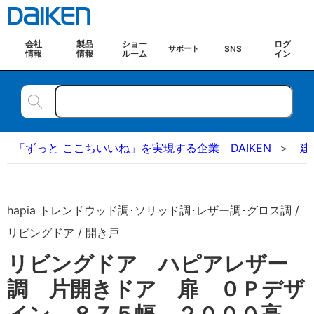
会社
製品
ショー
ログ
SNS
サポート
情報
情報
ルーム
イン
「ずっと ここちいいね」を実現する企業 DAIKEN
建
hapia トレンドウッド調･ソリッド調･レザー調･グロス調 /
リビングドア / 開き戸
リビングドア ハピアレザー
調 片開きドア 扉 ０Ｐデザ