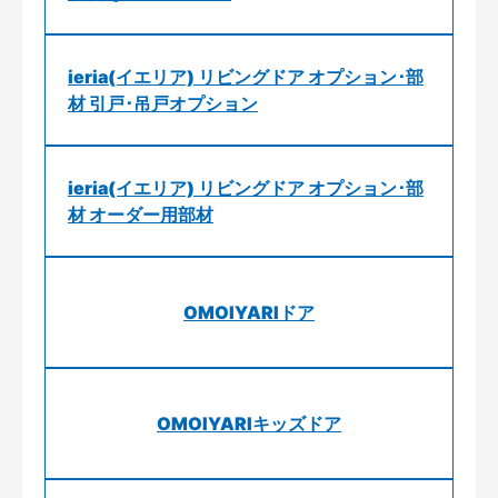
ieria(イエリア) リビングドア オプション･部
材 引戸･吊戸オプション
ieria(イエリア) リビングドア オプション･部
材 オーダー用部材
OMOIYARIドア
OMOIYARIキッズドア