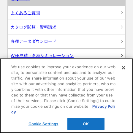
よくあるご質問
カタログ閲覧・資料請求
各種データダウンロード
WEB見積・各種シミュレーション
We use cookies to improve your experience on our web
交換用部品の購入
site, to personalize content and ads and to analyze our
traffic. We share information about your use of our web
修理・点検
site with our advertising and analytics partners, who ma
y combine it with other information that you have provi
ded to them or that they have collected from your use
お問い合わせ
of their services. Please click [Cookie Settings] to custo
mize your cookie settings on our website.
Privacy Poli
ログイン
cy
Cookie Settings
OK
建築・設計関係者様向けサイト