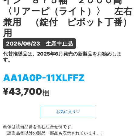
イン ８７５幅 ２０００高
〈リアーピ（ライト）〉 左右
兼用 （錠付 ピボット丁番）
用
2025/06/23　生産中止品
代替推奨品は、2025年6月発売の新製品をお勧めしま
す。
AA1A0P-11XLFFZ
¥43,700
梱
お気に入り
画像は該当品番を含む組合せ例です。
（該当品番以外の製品・部品も表示されています。）