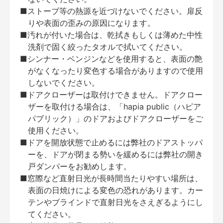
■ストーブ等の熱源を近づけないでください。扉反
りや表面の歪みの原因になります。
■汚れが付いた場合は、乾拭きもしくは薄めた中性
洗剤で固く絞ったタオルで拭いてください。
■シンナー・ベンジンなどを使用すると、表面の艶
がなくなったり変色する場合がありますので使用
しないでください。
■ドアクローザーは取付けできません。ドアクロー
ザーを取付ける場合は、「hapia public（ハピア
パブリック）」のドアおよびドアクローザーをご
使用ください。
■ドアを開放状態で止めるには弊社のドアストッパ
ーを、ドアが閉まる勢いを緩めるには弊社の開き
戸ダンパーをお勧めします。
■窓際など直射日光が長時間当たりやすい場所は、
表面の日焼けによる変色の恐れがあります。カー
テンやブラインドで直射日光をさえぎるようにし
てください。