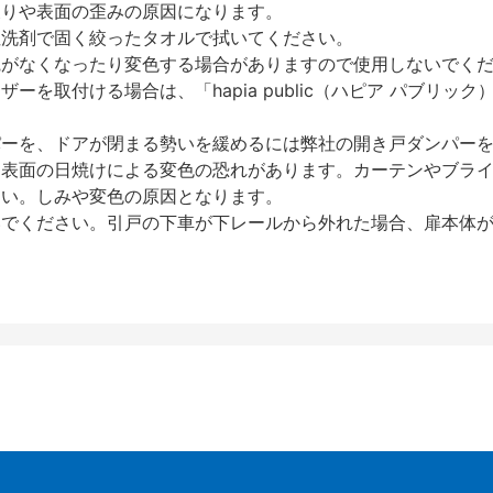
反りや表面の歪みの原因になります。
性洗剤で固く絞ったタオルで拭いてください。
艶がなくなったり変色する場合がありますので使用しないでく
を取付ける場合は、「hapia public（ハピア パブリ
パーを、ドアが閉まる勢いを緩めるには弊社の開き戸ダンパー
、表面の日焼けによる変色の恐れがあります。カーテンやブラ
さい。しみや変色の原因となります。
いでください。引戸の下車が下レールから外れた場合、扉本体