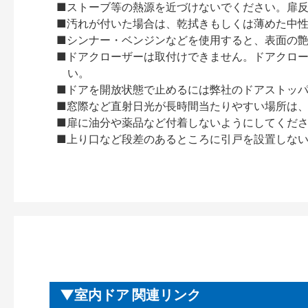
■ストーブ等の熱源を近づけないでください。扉
■汚れが付いた場合は、乾拭きもしくは薄めた中
■シンナー・ベンジンなどを使用すると、表面の
■ドアクローザーは取付けできません。ドアクローザー
い。
■ドアを開放状態で止めるには弊社のドアストッ
■窓際など直射日光が長時間当たりやすい場所は
■扉に油分や薬品など付着しないようにしてくだ
■上り口など段差のあるところに引戸を設置しな
室内ドア 関連リンク