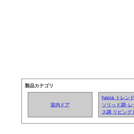
製品カテゴリ
hapia トレ
室内ドア
ソリッド調･レ
ス調 リビング