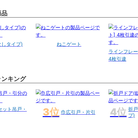
商品
なしタイプ)
ねこゲート
ラインフレー
4枚引違
ランキング
セット吊戸・
折戸
巾広引戸・片引
プ)