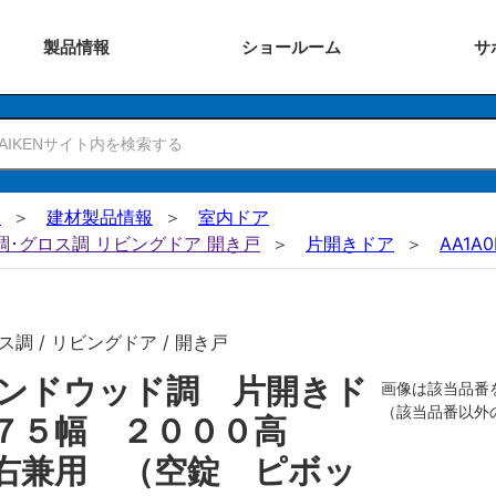
製品
情報
ショー
ルーム
サ
N
建材製品情報
室内ドア
ー調･グロス調 リビングドア 開き戸
片開きドア
AA1A0
調 / リビングドア / 開き戸
ンドウッド調 片開きド
画像は該当品番
（該当品番以外
８７５幅 ２０００高
右兼用 （空錠 ピボッ