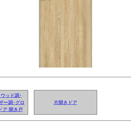
ンドウッド調･
ザー調･グロ
片開きドア
ドア 開き戸