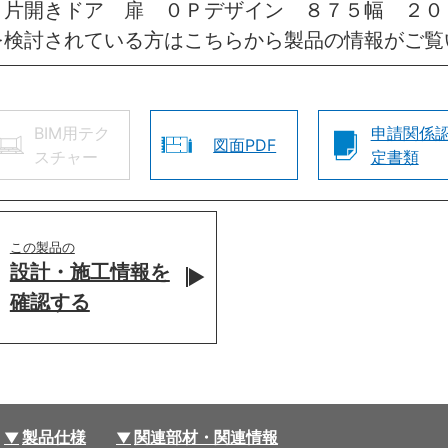
 片開きドア 扉 ０Ｐデザイン ８７５幅 ２０
を検討されている方はこちらから製品の情報がご覧
BIM用テク
申請関係
図面PDF
スチャー
定書類
この製品の
設計・施工情報を
確認する
製品仕様
関連部材・関連情報