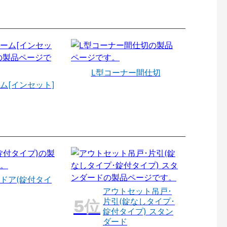
L型コーナー間仕切
ム[インセット]
ドア(錠付タイ
アウトセット吊戸･
片引(錠なしタイプ･
錠付タイプ) スタン
ダード