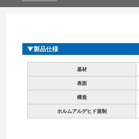
製品仕様
基材
表面
構造
ホルムアルデヒド規制