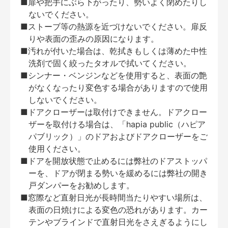
■扉や把手にぶら下がったり、勢いよく閉めたりし
ないでください。
■ストーブ等の熱源を近づけないでください。扉反
りや表面の歪みの原因になります。
■汚れが付いた場合は、乾拭きもしくは薄めた中性
洗剤で固く絞ったタオルで拭いてください。
■シンナー・ベンジンなどを使用すると、表面の艶
がなくなったり変色する場合がありますので使用
しないでください。
■ドアクローザーは取付けできません。ドアクロー
ザーを取付ける場合は、「hapia public（ハピア
パブリック）」のドアおよびドアクローザーをご
使用ください。
■ドアを開放状態で止めるには弊社のドアストッパ
ーを、ドアが閉まる勢いを緩めるには弊社の開き
戸ダンパーをお勧めします。
■窓際など直射日光が長時間当たりやすい場所は、
表面の日焼けによる変色の恐れがあります。カー
テンやブラインドで直射日光をさえぎるようにし