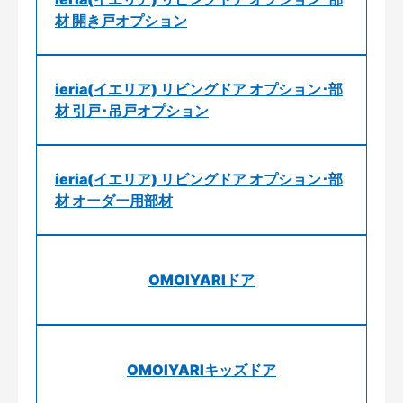
材 開き戸オプション
ieria(イエリア) リビングドア オプション･部
材 引戸･吊戸オプション
ieria(イエリア) リビングドア オプション･部
材 オーダー用部材
OMOIYARIドア
OMOIYARIキッズドア