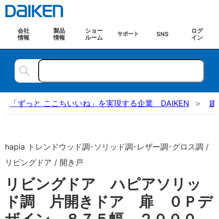
会社
製品
ショー
ログ
SNS
サポート
情報
情報
ルーム
イン
「ずっと ここちいいね」を実現する企業 DAIKEN
建
hapia トレンドウッド調･ソリッド調･レザー調･グロス調 /
リビングドア / 開き戸
リビングドア ハピアソリッ
ド調 片開きドア 扉 ０Ｐデ