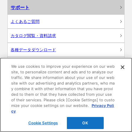
サポート
よくあるご質問
カタログ閲覧・資料請求
各種データダウンロード
WEB見積・各種シミュレーション
We use cookies to improve your experience on our web
site, to personalize content and ads and to analyze our
traffic. We share information about your use of our web
交換用部品の購入
site with our advertising and analytics partners, who ma
y combine it with other information that you have provi
修理・点検
ded to them or that they have collected from your use
of their services. Please click [Cookie Settings] to custo
mize your cookie settings on our website.
Privacy Poli
お問い合わせ
cy
ログイン
Cookie Settings
OK