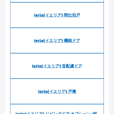
ieria(イエリア) 間仕切戸
ieria(イエリア) 機能ドア
ieria(イエリア) 音配慮ドア
ieria(イエリア) 戸襖
ieria(イエリア) リビングドア オプション･部