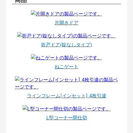
片開きドア
折戸ドア(錠なしタイプ)
ねこゲート
ラインフレーム[インセット] 4枚引違
L型コーナー間仕切