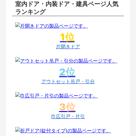
室内ドア・内装ドア・建具ページ人気
ランキング
片開きドア
アウトセット吊戸・引分
巾広引戸・片引