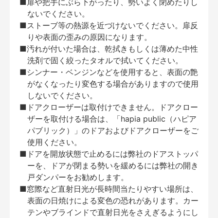
■扉や把手にぶら下がったり、勢いよく閉めたりし
ないでください。
■ストーブ等の熱源を近づけないでください。扉反
りや表面の歪みの原因になります。
■汚れが付いた場合は、乾拭きもしくは薄めた中性
洗剤で固く絞ったタオルで拭いてください。
■シンナー・ベンジンなどを使用すると、表面の艶
がなくなったり変色する場合がありますので使用
しないでください。
■ドアクローザーは取付けできません。ドアクロー
ザーを取付ける場合は、「hapia public（ハピア
パブリック）」のドアおよびドアクローザーをご
使用ください。
■ドアを開放状態で止めるには弊社のドアストッパ
ーを、ドアが閉まる勢いを緩めるには弊社の開き
戸ダンパーをお勧めします。
■窓際など直射日光が長時間当たりやすい場所は、
表面の日焼けによる変色の恐れがあります。カー
テンやブラインドで直射日光をさえぎるようにし