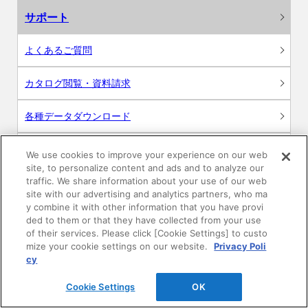
サポート
よくあるご質問
カタログ閲覧・資料請求
各種データダウンロード
WEB見積・各種シミュレーション
We use cookies to improve your experience on our web
site, to personalize content and ads and to analyze our
traffic. We share information about your use of our web
交換用部品の購入
site with our advertising and analytics partners, who ma
y combine it with other information that you have provi
修理・点検
ded to them or that they have collected from your use
of their services. Please click [Cookie Settings] to custo
mize your cookie settings on our website.
Privacy Poli
お問い合わせ
cy
ログイン
Cookie Settings
OK