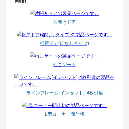
片開きドア
折戸ドア(錠なしタイプ)
ねこゲート
ラインフレーム[インセット] 4枚引違
L型コーナー間仕切