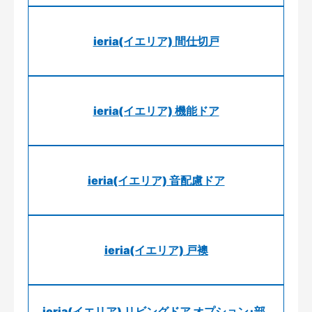
ieria(イエリア) 間仕切戸
ieria(イエリア) 機能ドア
ieria(イエリア) 音配慮ドア
ieria(イエリア) 戸襖
ieria(イエリア) リビングドア オプション･部