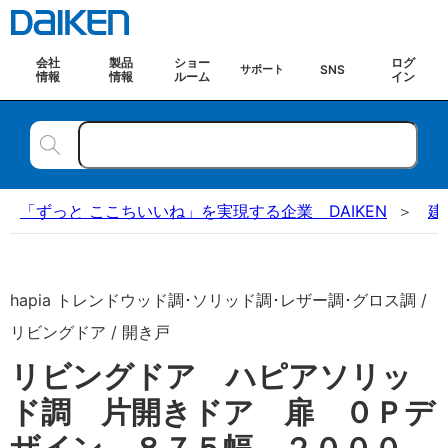
会社
製品
ショー
ログ
SNS
サポート
情報
情報
ルーム
イン
「ずっと ここちいいね」を実現する企業 DAIKEN
建
hapia トレンドウッド調･ソリッド調･レザー調･グロス調 /
リビングドア / 開き戸
リビングドア ハピアソリッ
ド調 片開きドア 扉 ０Ｐデ