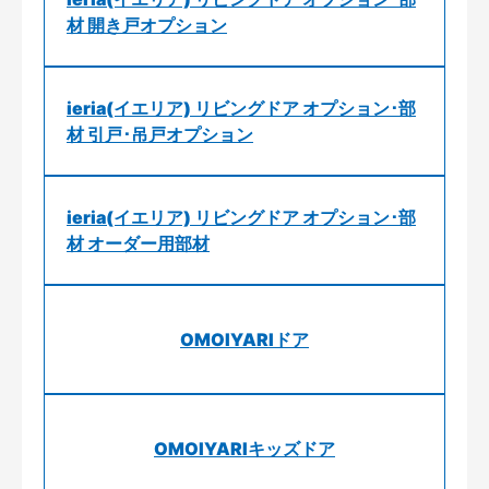
材 開き戸オプション
ieria(イエリア) リビングドア オプション･部
材 引戸･吊戸オプション
ieria(イエリア) リビングドア オプション･部
材 オーダー用部材
OMOIYARIドア
OMOIYARIキッズドア