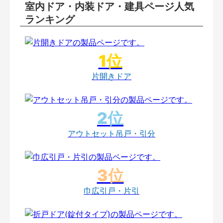
室内ドア・内装ドア・建具ページ人気
ランキング
片開きドア
アウトセット吊戸・引分
巾広引戸・片引