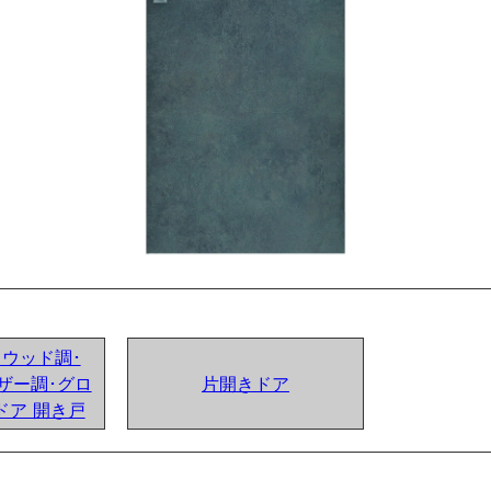
ンドウッド調･
ザー調･グロ
片開きドア
ドア 開き戸