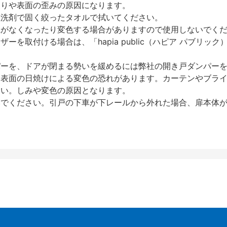
反りや表面の歪みの原因になります。
性洗剤で固く絞ったタオルで拭いてください。
艶がなくなったり変色する場合がありますので使用しないでく
を取付ける場合は、「hapia public（ハピア パブリ
パーを、ドアが閉まる勢いを緩めるには弊社の開き戸ダンパー
、表面の日焼けによる変色の恐れがあります。カーテンやブラ
さい。しみや変色の原因となります。
いでください。引戸の下車が下レールから外れた場合、扉本体