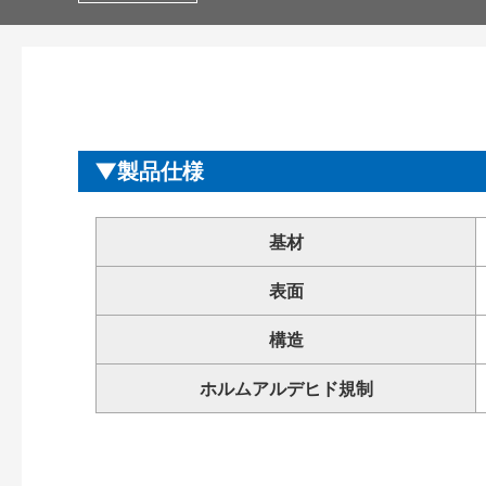
製品仕様
基材
表面
構造
ホルムアルデヒド規制