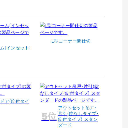
L型コーナー間仕切
ム[インセット]
ドア(錠付タイ
アウトセット吊戸･
片引(錠なしタイプ･
錠付タイプ) スタン
ダード