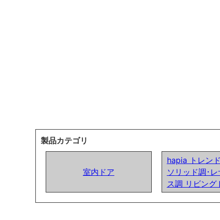
製品カテゴリ
hapia トレ
室内ドア
ソリッド調･レ
ス調 リビング