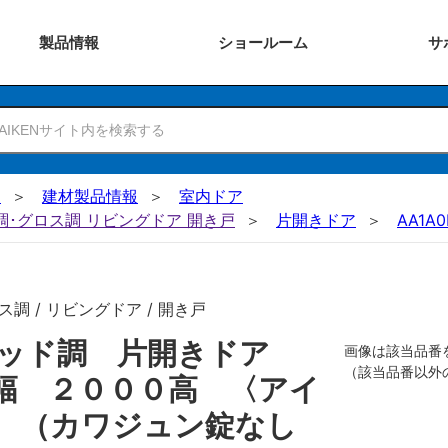
製品
情報
ショー
ルーム
サ
N
建材製品情報
室内ドア
ー調･グロス調 リビングドア 開き戸
片開きドア
AA1A0
調 / リビングドア / 開き戸
リッド調 片開きドア
画像は該当品番
（該当品番以外
幅 ２０００高 〈アイ
用 （カワジュン錠なし