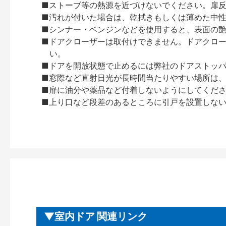
■ストーブ等の熱源を近づけないでください。扉
■汚れが付いた場合は、乾拭きもしくは薄めた中
■シンナー・ベンジンなどを使用すると、表面の
■ドアクローザーは取付けできません。ドアクローザー
い。
■ドアを開放状態で止めるには弊社のドアストッ
■窓際など直射日光が長時間当たりやすい場所は
■扉に油分や薬品など付着しないようにしてくだ
■上り口など段差のあるところに引戸を設置しな
室内ドア 関連リンク