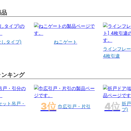
商品
なしタイプ)
ねこゲート
ラインフレー
4枚引違
ランキング
セット吊戸・
折戸
巾広引戸・片引
プ)