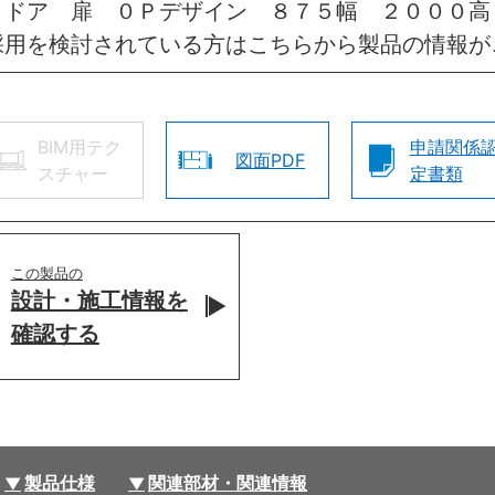
きドア 扉 ０Ｐデザイン ８７５幅 ２０００高
採用を検討されている方はこちらから製品の情報が
BIM用テク
申請関係
図面PDF
スチャー
定書類
この製品の
設計・施工情報を
確認する
製品仕様
関連部材・関連情報