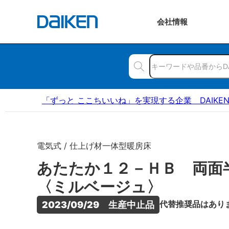
会社
情報
「ずっと ここちいいね」を実現する企業 DAIKE
電気式 / 仕上げ材一体型暖房床
あたたか１２－ＨＢ 両面
〈ミルベージュ〉
代替推奨品はあり
2023/09/29　生産中止品