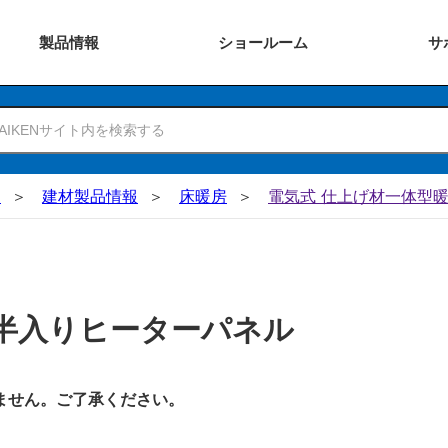
製品
情報
ショー
ルーム
サ
N
建材製品情報
床暖房
電気式 仕上げ材一体型
半入りヒーターパネル
ません。ご了承ください。