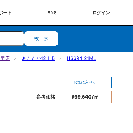
ポート
SNS
ログ
イン
検索
暖房床
あたたか12-HB
HS694-21ML
お気に入り
参考価格
¥69,640/㎡