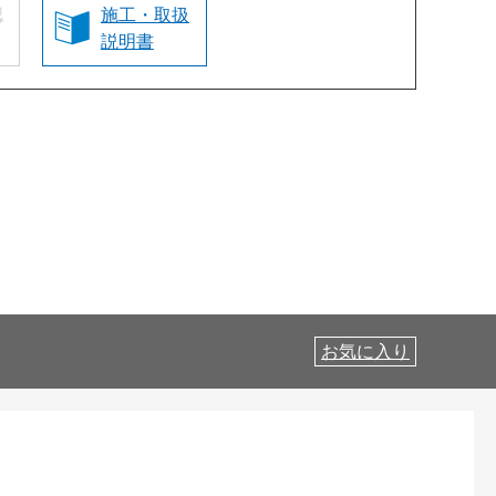
認
施工・取扱
説明書
お気に入り