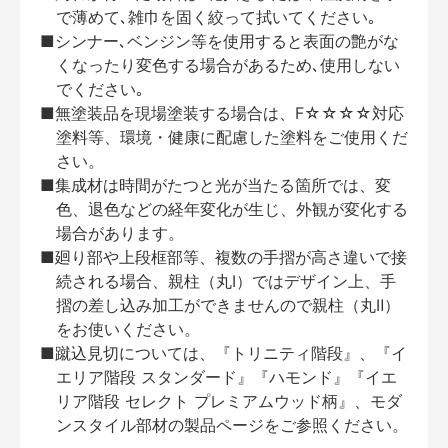
で薄めて､雑巾を固く絞って拭いてください｡
■シンナー､ベンジン等を使用すると表面の艶がな
くなったり変色する場合があるため､使用しない
でください｡
■無塗装品を現場塗装する場合は、F☆☆☆☆対応
塗料等、環境・健康に配慮した塗料をご使用くだ
さい。
■集成材は時間がたつと光が当たる箇所では、変
色、退色などの経年変化が生じ、外観が変化する
場合があります。
■廻り部や上段框部等、複数の手摺が高さ違いで接
続される場合、親柱（丸Ⅰ）ではデザイン上、手
摺の差し込み加工ができませんので親柱（丸Ⅱ）
をお使いください。
■蹴込見切については、『トリニティ階段』、『イ
エリア階段 スタンダード』『ハモンド』『イエ
リア階段 セレクト プレミアムウッド柄』、モダ
ンスタイル部材の製品ページをご参照ください。