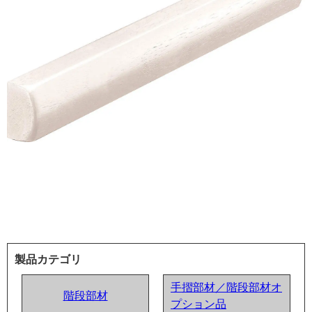
製品カテゴリ
手摺部材／階段部材オ
階段部材
プション品