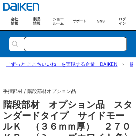
会社
製品
ショー
ログ
SNS
サポート
情報
情報
ルーム
イン
「ずっと ここちいいね」を実現する企業 DAIKEN
建
手摺部材 / 階段部材オプション品
階段部材 オプション品 スタ
ンダードタイプ サイドモー
ルＫ （３６ｍｍ厚） ２７０