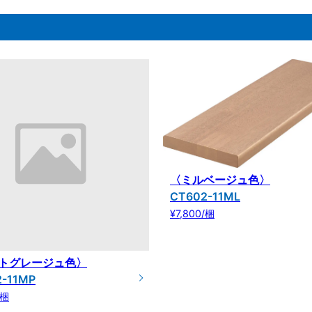
〈ミルベージュ色〉
CT602-11ML
¥7,800/梱
トグレージュ色〉
-11MP
/梱