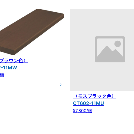
ブラウン色〉
2-11MW
/梱
〈モスブラック色〉
CT602-11MU
¥7,800/梱