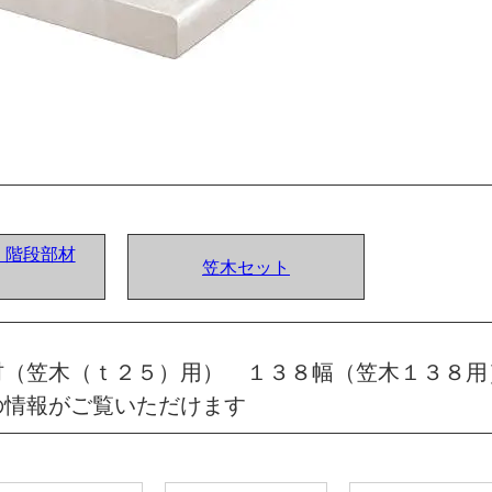
ア) 階段部材
笠木セット
材（笠木（ｔ２５）用） １３８幅（笠木１３８用
の情報がご覧いただけます