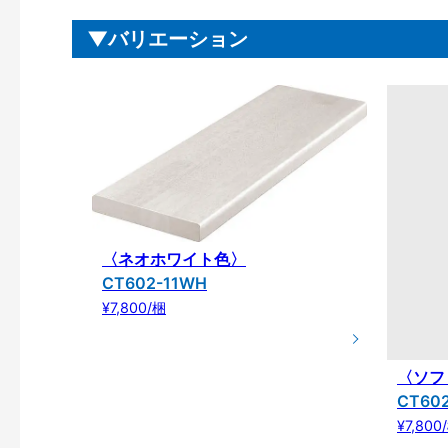
バリエーション
〈ネオホワイト色〉
CT602-11WH
¥7,800/梱
〈ソフ
CT602
¥7,800