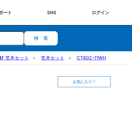
ポート
SNS
ログ
イン
検索
段部材 笠木セット
笠木セット
CT602-11WH
お気に入り