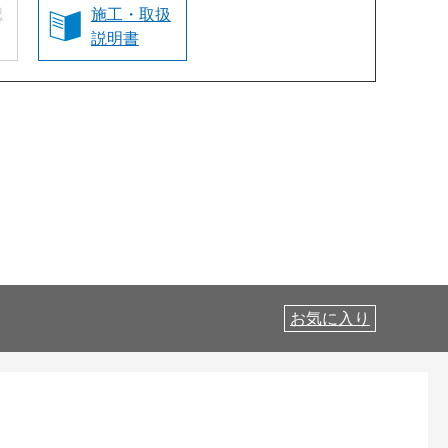
認
施工・取扱
説明書
お気に入り