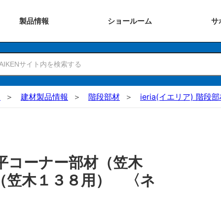
製品
情報
ショー
ルーム
サ
N
建材製品情報
階段部材
ieria(イエリア) 階
平コーナー部材（笠木
（笠木１３８用） 〈ネ