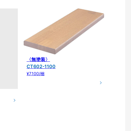
〈無塗装〉
CT602-1100
¥7,100/梱