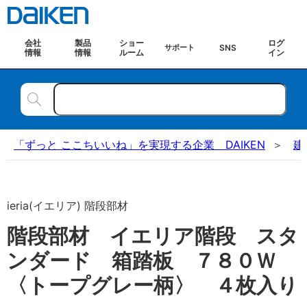
会社
製品
ショー
ログ
SNS
サポート
情報
情報
ルーム
イン
「ずっと ここちいいね」を実現する企業 DAIKEN
建
ieria(イエリア) 階段部材
階段部材 イエリア階段 スタ
ンダード 箱踏板 ７８０Ｗ
〈トープグレー柄〉 ４枚入り