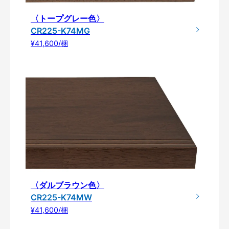
〈トープグレー色〉
CR225-K74MG
¥41,600/梱
〈ダルブラウン色〉
CR225-K74MW
¥41,600/梱