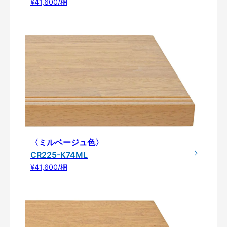
¥41,600/梱
〈ミルベージュ色〉
CR225-K74ML
¥41,600/梱