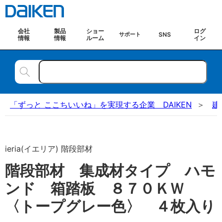
会社
製品
ショー
ログ
SNS
サポート
情報
情報
ルーム
イン
「ずっと ここちいいね」を実現する企業 DAIKEN
建
ieria(イエリア) 階段部材
階段部材 集成材タイプ ハモ
ンド 箱踏板 ８７０ＫＷ
〈トープグレー色〉 ４枚入り