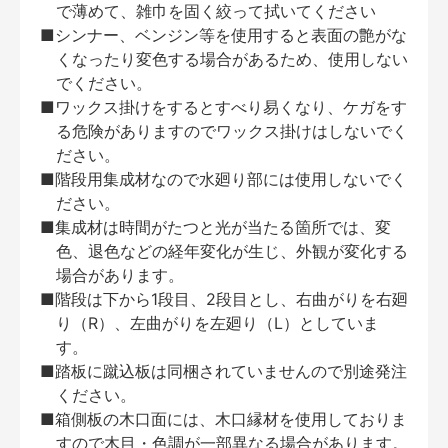
で薄めて、雑巾を固く絞って拭いてください
■シンナー、ベンジン等を使用すると表面の艶がな
くなったり変色する場合があるため、使用しない
でください。
■ワックス掛けをするとすべり易くなり、ケガをす
る危険がありますのでワックス掛けはしないでく
ださい。
■階段用集成材なので水廻り部には使用しないでく
ださい。
■集成材は時間がたつと光が当たる箇所では、変
色、退色などの経年変化が生じ、外観が変化する
場合があります。
■階段は下から1段目、2段目とし、右曲がりを右廻
り（R）、左曲がりを左廻り（L）としていま
す。
■踏板に蹴込板は同梱されていませんので別途発注
ください。
■箱側板の木口面には、木口縁材を使用しておりま
すので木目・色調が一部異なる場合があります。