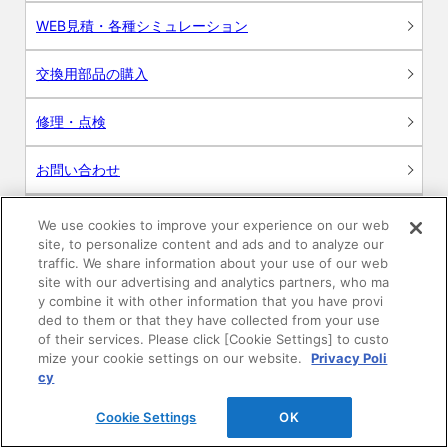
WEB見積・各種シミュレーション
交換用部品の購入
修理・点検
お問い合わせ
ログイン
We use cookies to improve your experience on our web
site, to personalize content and ads and to analyze our
建築・設計関係者様向けサイト
traffic. We share information about your use of our web
site with our advertising and analytics partners, who ma
y combine it with other information that you have provi
ユーザー登録サービス
ded to them or that they have collected from your use
of their services. Please click [Cookie Settings] to custo
WEB見積システム
mize your cookie settings on our website.
Privacy Poli
cy
収納プランニングソフト
Cookie Settings
OK