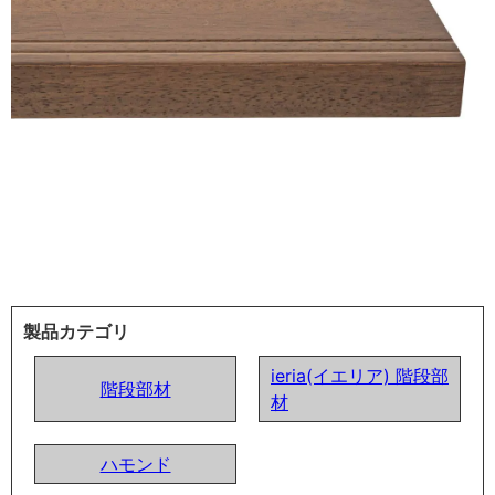
製品カテゴリ
ieria(イエリア) 階段部
階段部材
材
ハモンド