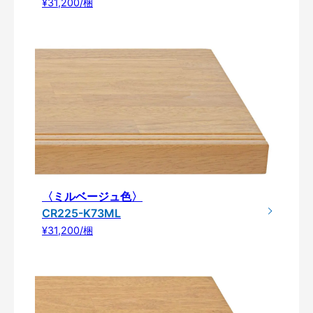
¥31,200/梱
〈ミルベージュ色〉
CR225-K73ML
¥31,200/梱