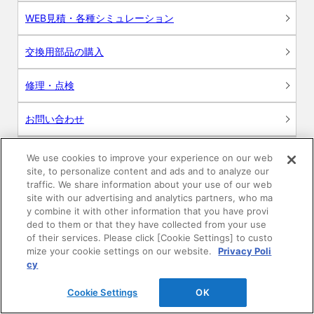
WEB見積・各種シミュレーション
交換用部品の購入
修理・点検
お問い合わせ
ログイン
We use cookies to improve your experience on our web
site, to personalize content and ads and to analyze our
建築・設計関係者様向けサイト
traffic. We share information about your use of our web
site with our advertising and analytics partners, who ma
y combine it with other information that you have provi
ユーザー登録サービス
ded to them or that they have collected from your use
of their services. Please click [Cookie Settings] to custo
WEB見積システム
mize your cookie settings on our website.
Privacy Poli
cy
収納プランニングソフト
Cookie Settings
OK