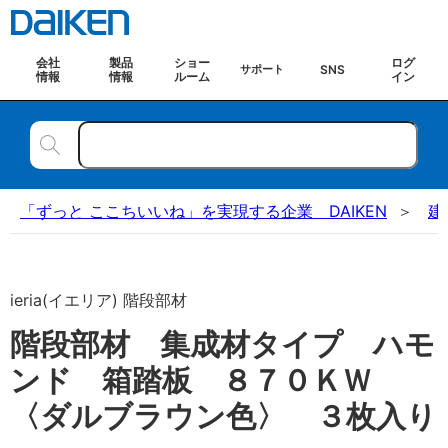
会社
製品
ショー
ログ
SNS
サポート
情報
情報
ルーム
イン
「ずっと ここちいいね」を実現する企業 DAIKEN
建
ieria(イエリア) 階段部材
階段部材 集成材タイプ ハモ
ンド 箱踏板 ８７０ＫＷ
〈ダルブラウン色〉 ３枚入り