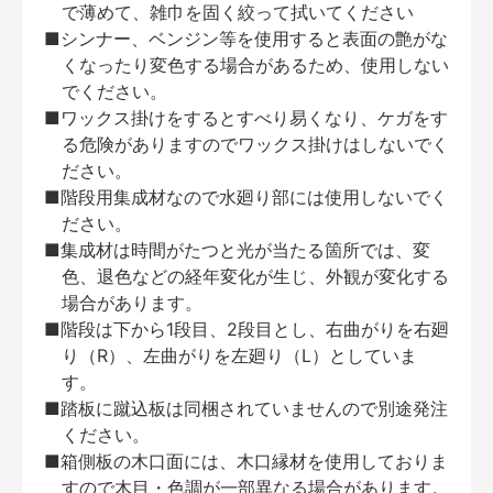
で薄めて、雑巾を固く絞って拭いてください
■シンナー、ベンジン等を使用すると表面の艶がな
くなったり変色する場合があるため、使用しない
でください。
■ワックス掛けをするとすべり易くなり、ケガをす
る危険がありますのでワックス掛けはしないでく
ださい。
■階段用集成材なので水廻り部には使用しないでく
ださい。
■集成材は時間がたつと光が当たる箇所では、変
色、退色などの経年変化が生じ、外観が変化する
場合があります。
■階段は下から1段目、2段目とし、右曲がりを右廻
り（R）、左曲がりを左廻り（L）としていま
す。
■踏板に蹴込板は同梱されていませんので別途発注
ください。
■箱側板の木口面には、木口縁材を使用しておりま
すので木目・色調が一部異なる場合があります。