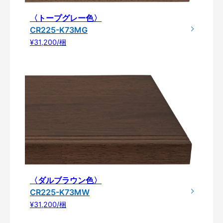
〈トープグレー色〉
CR225-K73MG
¥31,200/梱
〈ダルブラウン色〉
CR225-K73MW
¥31,200/梱