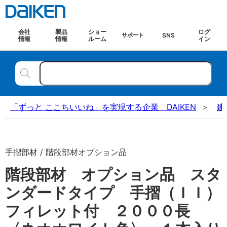
会社
製品
ショー
ログ
SNS
サポート
情報
情報
ルーム
イン
「ずっと ここちいいね」を実現する企業 DAIKEN
建
手摺部材 / 階段部材オプション品
階段部材 オプション品 スタ
ンダードタイプ 手摺（ＩＩ）
フィレット付 ２０００長