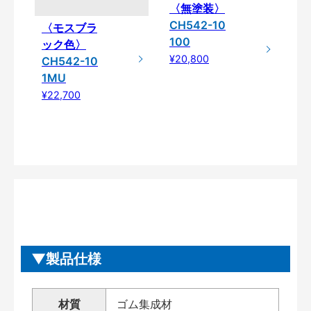
〈無塗装〉
CH542-10
〈モスブラ
100
ック色〉
¥20,800
CH542-10
1MU
¥22,700
製品仕様
材質
ゴム集成材