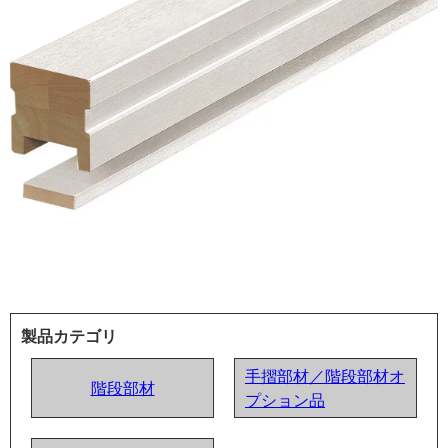
製品カテゴリ
手摺部材／階段部材オ
階段部材
プション品