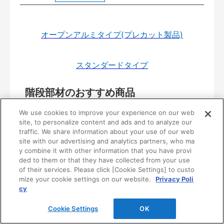
オープンアルミタイプ(プレカット製品)
スタンダードタイプ
階段部材のおすすめ商品
We use cookies to improve your experience on our web
イエリア階段 スタンダード
site, to personalize content and ads and to analyze our
traffic. We share information about your use of our web
site with our advertising and analytics partners, who ma
イエリア リモデル階段 スタンダード
y combine it with other information that you have provi
ded to them or that they have collected from your use
リビング階段(プレカット製品)
of their services. Please click [Cookie Settings] to custo
mize your cookie settings on our website.
Privacy Poli
cy
トリニティ階段
Cookie Settings
OK
モダンスタイル部材