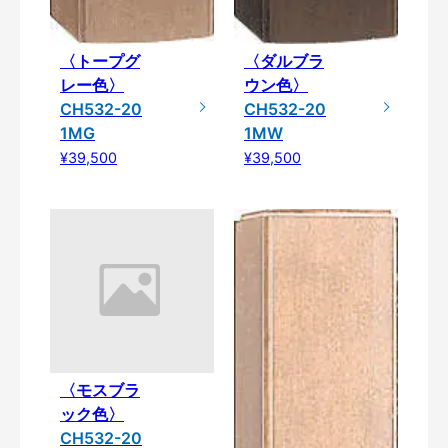
〈トープグ
〈ダルブラ
レー色〉
ウン色〉
CH532-20
CH532-20
1MG
1MW
¥39,500
¥39,500
〈モスブラ
ック色〉
CH532-20