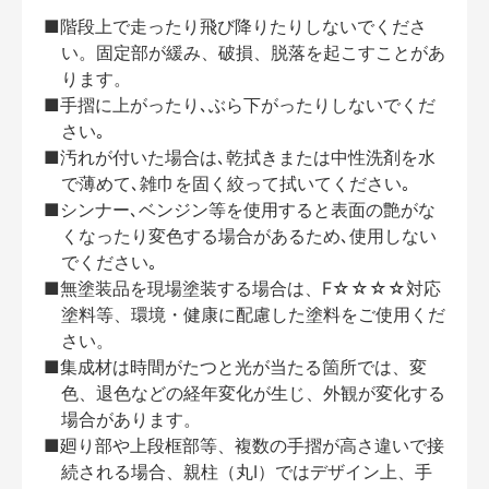
■階段上で走ったり飛び降りたりしないでくださ
い。固定部が緩み、破損、脱落を起こすことがあ
ります。
■手摺に上がったり､ぶら下がったりしないでくだ
さい｡
■汚れが付いた場合は､乾拭きまたは中性洗剤を水
で薄めて､雑巾を固く絞って拭いてください｡
■シンナー､ベンジン等を使用すると表面の艶がな
くなったり変色する場合があるため､使用しない
でください｡
■無塗装品を現場塗装する場合は、F☆☆☆☆対応
塗料等、環境・健康に配慮した塗料をご使用くだ
さい。
■集成材は時間がたつと光が当たる箇所では、変
色、退色などの経年変化が生じ、外観が変化する
場合があります。
■廻り部や上段框部等、複数の手摺が高さ違いで接
続される場合、親柱（丸Ⅰ）ではデザイン上、手