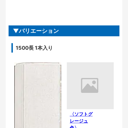
バリエーション
1500長 1本入り
〈ソフトグ
レージュ
色〉