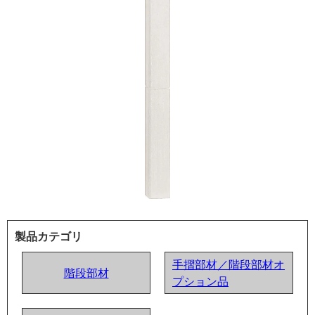
製品カテゴリ
手摺部材／階段部材オ
階段部材
プション品