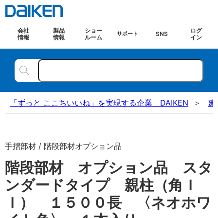
会社
製品
ショー
ログ
SNS
サポート
情報
情報
ルーム
イン
「ずっと ここちいいね」を実現する企業 DAIKEN
建
手摺部材 / 階段部材オプション品
階段部材 オプション品 スタ
ンダードタイプ 親柱（角Ｉ
Ｉ） １５００長 〈ネオホワ