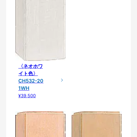
〈ネオホワ
イト色〉
CH532-20
1WH
¥39,500