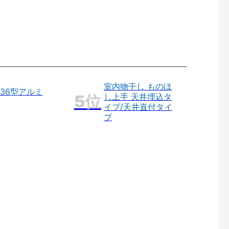
室内物干し ものほ
36型アルミ
し上手 天井埋込タ
イプ/天井直付タイ
プ