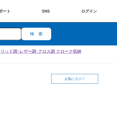
ポート
SNS
ログ
イン
検索
･ソリッド調･レザー調･グロス調 クローク収納
お気に入り