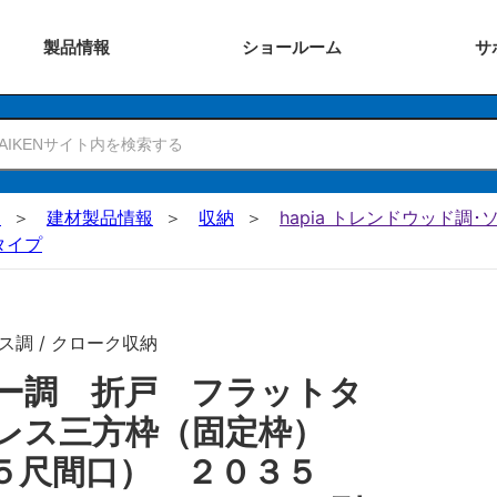
製品
情報
ショー
ルーム
サ
N
建材製品情報
収納
hapia トレンドウッド調
タイプ
ス調 / クローク収納
ー調 折戸 フラットタ
ルレス三方枠（固定枠）
５尺間口） ２０３５