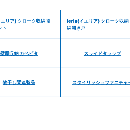
a(イエリア) クローク収納 引
ieria(イエリア) クローク収納
ット
納開き戸
壁厚収納 カベピタ
スライドタラップ
物干し関連製品
スタイリッシュファニチャ