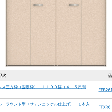
品名
品
レス三方枠（固定枠） １１９０幅（４．５尺間
FFB26
ル ラウンド型〈サテンニッケル仕上げ〉 １本入
FFXR6-