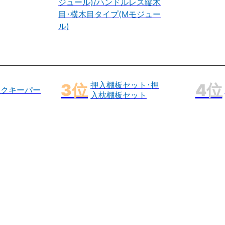
ジュール)/ハンドルレス縦木
目･横木目タイプ(Mモジュー
ル)
押入棚板セット･押
ックキーパー
入枕棚板セット