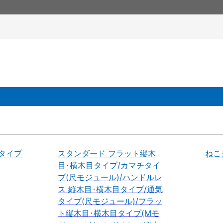
タイプ
スタンダード フラット縦木
ねこ
目･横木目タイプ/カマチタイ
プ(尺モジュール)/ハンドルレ
ス 縦木目･横木目タイプ/通気
タイプ(尺モジュール)/フラッ
ト縦木目･横木目タイプ(Mモ