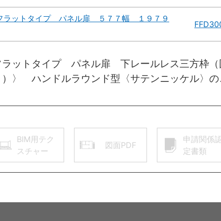
フラットタイプ パネル扉 ５７７幅 １９７９
FFD30
フラットタイプ パネル扉 下レールレス三方枠（
ト）〉 ハンドルラウンド型〈サテンニッケル〉の
BIM用テク
申請関係
図面PDF
スチャー
定書類